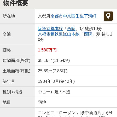
物件概要
所在地
京都府
京都市中京区
壬生下溝町
阪急京都本線
「
西院
」駅 徒歩10分
交通
京福電気鉄道嵐山本線
「
西院
」駅 徒歩1
0分
価格
1,580万円
建物面積(坪数)
38.16㎡(11.54坪)
土地面積(坪数)
25.89㎡(7.83坪)
築年月
1984年 8月(築42年)
種別 / 構造
中古一戸建 / 木造
地目
宅地
コンビニ「ローソン 四条中新道店」が4