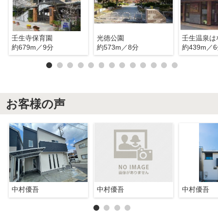
壬生寺保育園
光徳公園
壬生温泉は
約679m／9分
約573m／8分
約439m／
お客様の声
中村優吾
中村優吾
中村優吾