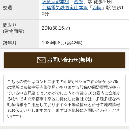
阪急京都本線
「
西院
」駅 徒歩10分
交通
京福電気鉄道嵐山本線
「
西院
」駅 徒歩1
0分
間取り
2DK(38.16㎡)
(建物面積)
築年月
1984年 8月(築42年)
お問い合わせ(無料)
こちらの物件はコンビニまでの距離が473mです☆家から279m
の場所に京都中堂寺郵便局があります☆設備や周辺環境が整っ
ている中古戸建てはいかがでしょうか☆徒歩10分圏内に立地す
る物件です☆京都市中京区に特化した当社では、多種多様な不
動産情報をご用意しております☆不動産情報と併せて地域情報
もお伝えいたしますので、まずはお気軽にお問い合わせくださ
い(*^^*)