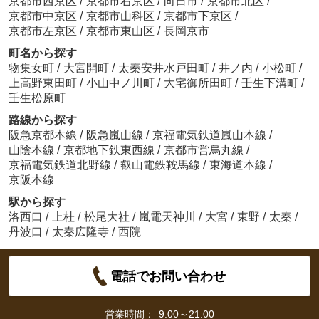
京都市西京区
/
京都市右京区
/
向日市
/
京都市北区
/
京都市中京区
/
京都市山科区
/
京都市下京区
/
京都市左京区
/
京都市東山区
/
長岡京市
町名から探す
物集女町
/
大宮開町
/
太秦安井水戸田町
/
井ノ内
/
小松町
/
上高野東田町
/
小山中ノ川町
/
大宅御所田町
/
壬生下溝町
/
壬生松原町
路線から探す
阪急京都本線
/
阪急嵐山線
/
京福電気鉄道嵐山本線
/
山陰本線
/
京都地下鉄東西線
/
京都市営烏丸線
/
京福電気鉄道北野線
/
叡山電鉄鞍馬線
/
東海道本線
/
京阪本線
駅から探す
洛西口
/
上桂
/
松尾大社
/
嵐電天神川
/
大宮
/
東野
/
太秦
/
丹波口
/
太秦広隆寺
/
西院
電話でお問い合わせ
営業時間：
9:00～21:00