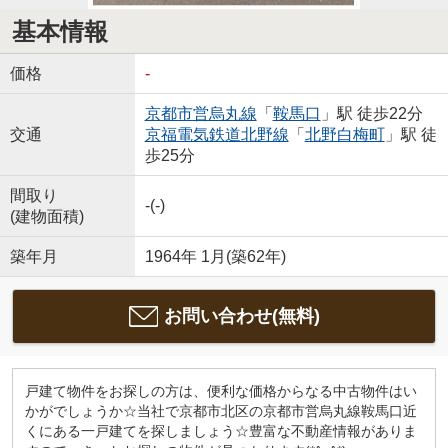
基本情報
価格
-
京都市営烏丸線
「
鞍馬口
」駅 徒歩22分
交通
京福電気鉄道北野線
「
北野白梅町
」駅 徒
歩25分
間取り
-(-)
(建物面積)
築年月
1964年 1月(築62年)
お問い合わせ(無料)
戸建て物件をお探しの方は、便利な価格からなる中古物件はい
かがでしょうか☆当社で京都市北区の京都市営烏丸線鞍馬口近
くにある一戸建てを探しましょう☆豊富な不動産情報がありま