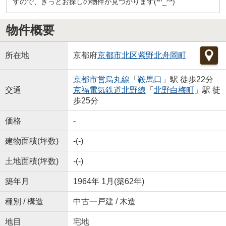
すので、きっとお探しの物件が見つかります(*^_^*)
物件概要
所在地
京都府
京都市北区
紫野北舟岡町
京都市営烏丸線
「
鞍馬口
」駅 徒歩22分
交通
京福電気鉄道北野線
「
北野白梅町
」駅 徒
歩25分
価格
-
建物面積(坪数)
-(-)
土地面積(坪数)
-(-)
築年月
1964年 1月(築62年)
種別 / 構造
中古一戸建 / 木造
地目
宅地