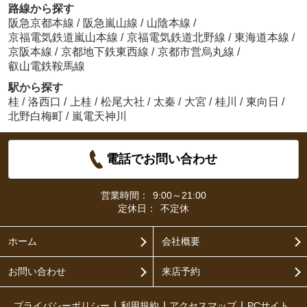
路線から探す
阪急京都本線
/
阪急嵐山線
/
山陰本線
/
京福電気鉄道嵐山本線
/
京福電気鉄道北野線
/
東海道本線
/
京阪本線
/
京都地下鉄東西線
/
京都市営烏丸線
/
叡山電鉄鞍馬線
駅から探す
桂
/
洛西口
/
上桂
/
松尾大社
/
太秦
/
大宮
/
桂川
/
東向日
/
北野白梅町
/
嵐電天神川
電話でお問い合わせ
営業時間：
9:00～21:00
定休日：
不定休
ホーム
会社概要
お問い合わせ
来店予約
プライバシーポリシー
利用規約
アクセスマップ
PCサイト