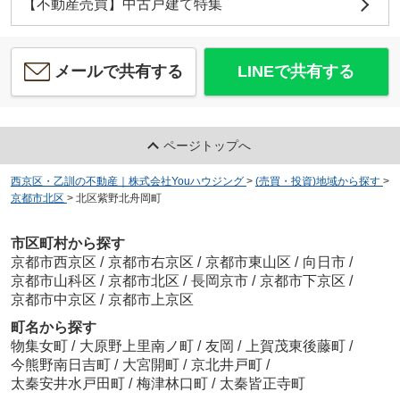
【不動産売買】中古戸建て特集
メールで共有する
LINEで共有する
ページトップへ
西京区・乙訓の不動産｜株式会社Youハウジング
>
(売買・投資)地域から探す
>
京都市北区
>
北区紫野北舟岡町
市区町村から探す
京都市西京区
/
京都市右京区
/
京都市東山区
/
向日市
/
京都市山科区
/
京都市北区
/
長岡京市
/
京都市下京区
/
京都市中京区
/
京都市上京区
町名から探す
物集女町
/
大原野上里南ノ町
/
友岡
/
上賀茂東後藤町
/
今熊野南日吉町
/
大宮開町
/
京北井戸町
/
太秦安井水戸田町
/
梅津林口町
/
太秦皆正寺町