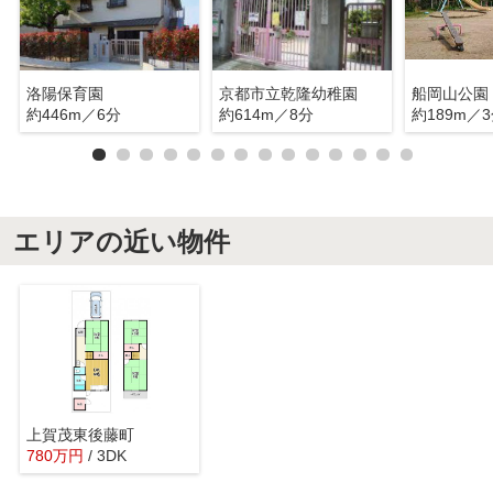
洛陽保育園
京都市立乾隆幼稚園
船岡山公園
約446m／6分
約614m／8分
約189m／
エリアの近い物件
上賀茂東後藤町
780
万
円
/ 3DK