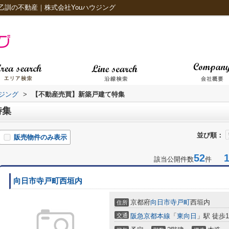
乙訓の不動産｜株式会社Youハウジング
ジング
>
【不動産売買】新築戸建て特集
特集
並び順：
販売物件のみ表示
52
1-
該当公開件数
件
向日市寺戸町西垣内
京都府
向日市
寺戸町
西垣内
住所
交通
阪急京都本線
「
東向日
」駅 徒歩1