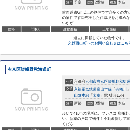
予定
2階建
木造
築年
階数
構造
前面道路6m以上の物件です◎多くの方
の物件です◎充実した住環境をお求めな
いかが...
価格
間取り
建物面積
土地面積
過去に掲載していた物件です。
久我西出町へのお問い合わせはこち
右京区嵯峨野秋海道町
京都府
京都市右京区
嵯峨野秋街
住所
交通
京福電気鉄道嵐山本線
「
有栖川
」
山陰本線
「
太秦
」駅 徒歩15分
新築
3階建
木造
築年
階数
構造
歩いて418mの場所に、フレスコ 嵯峨
い、新築の戸建て物件！不動産探しで重
くださ...