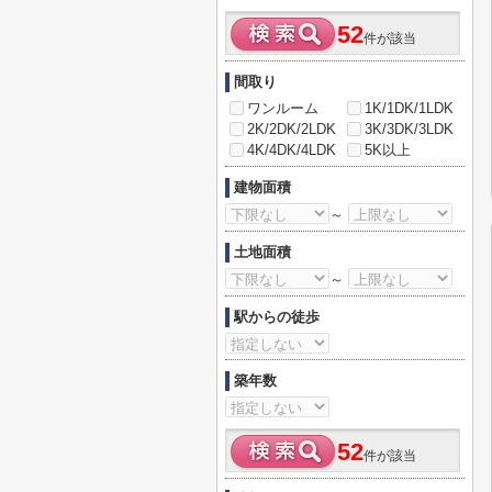
52
件が該当
間取り
ワンルーム
1K/1DK/1LDK
2K/2DK/2LDK
3K/3DK/3LDK
4K/4DK/4LDK
5K以上
建物面積
～
土地面積
～
駅からの徒歩
築年数
52
件が該当