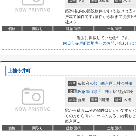
予定
2階建
木造
築年
階数
構造
築2年以内の築浅物件です♪吹抜けは広
戸建て物件です♪物件から駅まで徒歩1
社スタ...
価格
間取り
建物面積
土地面積
過去に掲載していた物件です。
向日市寺戸町西垣内へのお問い合わせは
上桂今井町
京都府
京都市西京区
上桂今井町
住所
交通
阪急嵐山線
「
上桂
」駅 徒歩11分
新築
2階建
木造
築年
階数
構造
駅から徒歩11分の物件はいかがですか♪
くの方から高いニーズのある、内装もピ
西京区...
価格
間取り
建物面積
土地面積