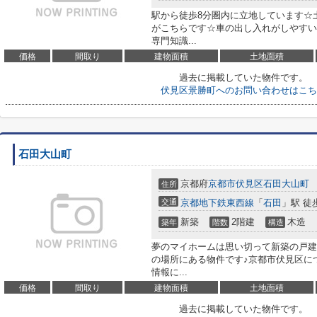
駅から徒歩8分圏内に立地しています☆
がこちらです☆車の出し入れがしやすい
専門知識...
価格
間取り
建物面積
土地面積
過去に掲載していた物件です。
伏見区景勝町へのお問い合わせはこち
石田大山町
京都府
京都市伏見区
石田大山町
住所
交通
京都地下鉄東西線
「
石田
」駅 徒
新築
2階建
木造
築年
階数
構造
夢のマイホームは思い切って新築の戸建
の場所にある物件です♪京都市伏見区に
情報に...
価格
間取り
建物面積
土地面積
過去に掲載していた物件です。