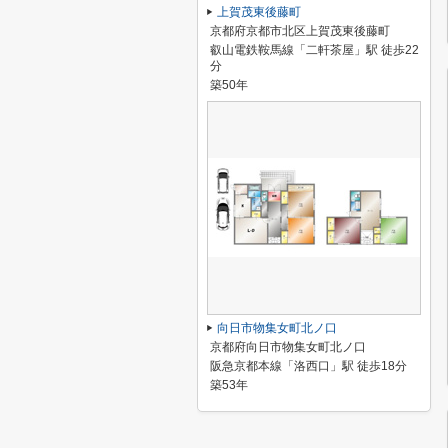
上賀茂東後藤町
京都府京都市北区上賀茂東後藤町
叡山電鉄鞍馬線「二軒茶屋」駅 徒歩22
分
築50年
向日市物集女町北ノ口
京都府向日市物集女町北ノ口
阪急京都本線「洛西口」駅 徒歩18分
築53年