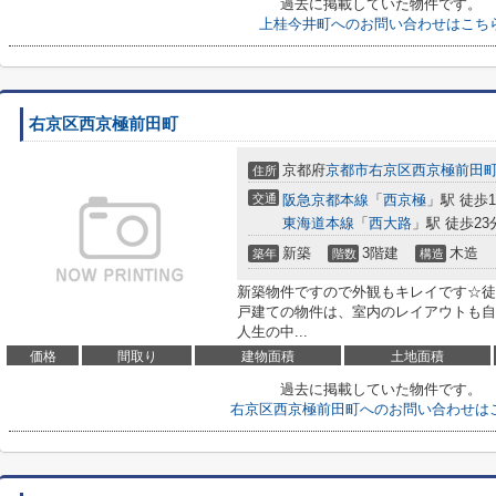
過去に掲載していた物件です。
上桂今井町へのお問い合わせはこち
右京区西京極前田町
京都府
京都市右京区
西京極前田
住所
交通
阪急京都本線
「
西京極
」駅 徒歩1
東海道本線
「
西大路
」駅 徒歩23
新築
3階建
木造
築年
階数
構造
新築物件ですので外観もキレイです☆徒
戸建ての物件は、室内のレイアウトも自
人生の中...
価格
間取り
建物面積
土地面積
過去に掲載していた物件です。
右京区西京極前田町へのお問い合わせは