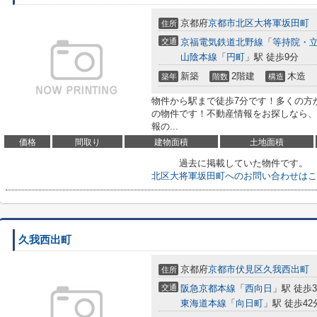
京都府
京都市北区
大将軍坂田町
住所
交通
京福電気鉄道北野線
「
等持院・
山陰本線
「
円町
」駅 徒歩9分
新築
2階建
木造
築年
階数
構造
物件から駅まで徒歩7分です！多くの方
の物件です！不動産情報をお探しなら、
報の...
価格
間取り
建物面積
土地面積
過去に掲載していた物件です。
北区大将軍坂田町へのお問い合わせはこ
久我西出町
京都府
京都市伏見区
久我西出町
住所
交通
阪急京都本線
「
西向日
」駅 徒歩3
東海道本線
「
向日町
」駅 徒歩42