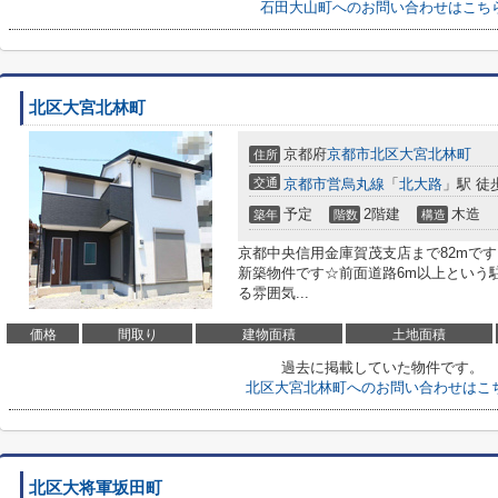
石田大山町へのお問い合わせはこち
北区大宮北林町
京都府
京都市北区
大宮北林町
住所
交通
京都市営烏丸線
「
北大路
」駅 徒
予定
2階建
木造
築年
階数
構造
京都中央信用金庫賀茂支店まで82mで
新築物件です☆前面道路6m以上という
る雰囲気...
価格
間取り
建物面積
土地面積
過去に掲載していた物件です。
北区大宮北林町へのお問い合わせはこ
北区大将軍坂田町