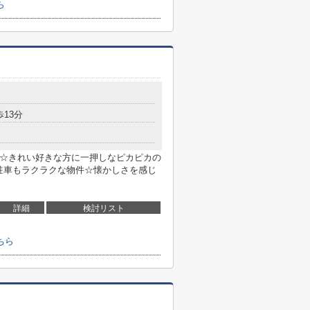
ら
歩13分
す☆きれい好きな方に一押しなピカピカの
駐車もラクラクな物件☆懐かしさを感じ
詳細
検討リスト
ちら