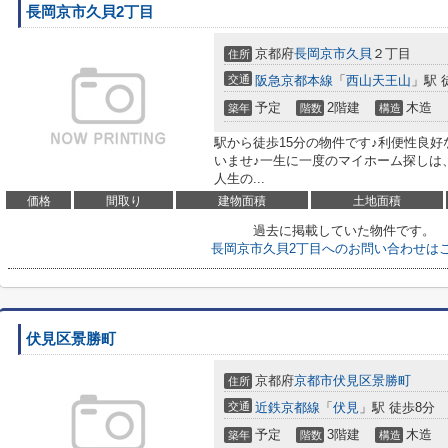
長岡京市久貝2丁目
京都府
長岡京市
久貝
２丁目
住所
交通
阪急京都本線
「
西山天王山
」駅 
予定
2階建
木造
築年
階数
構造
駅から徒歩15分の物件です♪利便性良好
いませ♪一生に一度のマイホーム探しは
人生の...
価格
間取り
建物面積
土地面積
過去に掲載していた物件です。
長岡京市久貝2丁目へのお問い合わせは
伏見区景勝町
京都府
京都市伏見区
景勝町
住所
交通
近鉄京都線
「
伏見
」駅 徒歩8分
予定
3階建
木造
築年
階数
構造