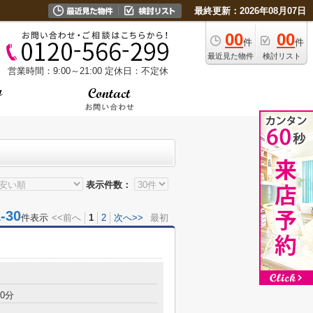
最終更新：2026年08月07日
00
00
件
件
最近見た物件
検討リスト
営業時間：9:00～21:00
定休日：不定休
表示件数：
30
件表示
<<前へ
1
2
次へ>>
最初
0分