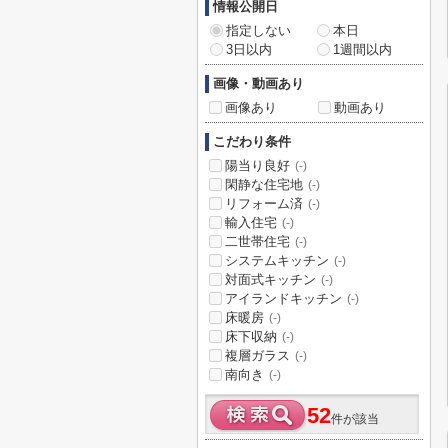
情報公開日
指定しない
本日
3日以内
1週間以内
画像・動画あり
画像あり
動画あり
こだわり条件
陽当り良好
(-)
閑静な住宅地
(-)
リフォーム済
(-)
輸入住宅
(-)
二世帯住宅
(-)
システムキッチン
(-)
対面式キッチン
(-)
アイランドキッチン
(-)
床暖房
(-)
床下収納
(-)
複層ガラス
(-)
南向き
(-)
52
件が該当