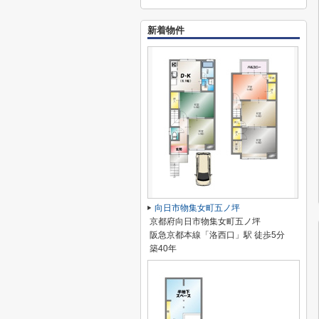
新着物件
向日市物集女町五ノ坪
京都府向日市物集女町五ノ坪
阪急京都本線「洛西口」駅 徒歩5分
築40年