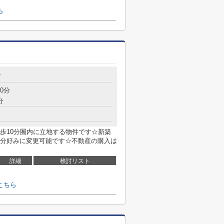
ら
町
0分
分
歩10分圏内に立地する物件です☆新築
分好みに変更可能です☆不動産の購入は
詳細
検討リスト
こちら