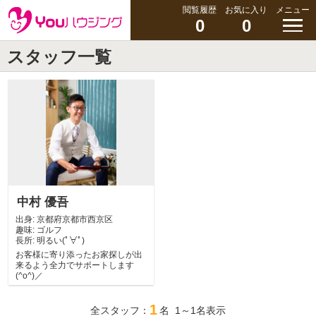
閲覧履歴
お気に入り
メニュー
0
0
スタッフ一覧
中村 優吾
出身:
京都府京都市西京区
趣味:
ゴルフ
長所:
明るい(ﾟ∀ﾟ)
お客様に寄り添ったお家探しが出
来るよう全力でサポートします
(^o^)／
1
全スタッフ：
名 1～1名表示