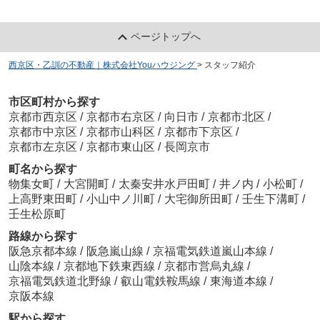
ページトップへ
西京区・乙訓の不動産｜株式会社Youハウジング
>
スタッフ紹介
市区町村から探す
京都市西京区
/
京都市右京区
/
向日市
/
京都市北区
/
京都市中京区
/
京都市山科区
/
京都市下京区
/
京都市左京区
/
京都市東山区
/
長岡京市
町名から探す
物集女町
/
大宮開町
/
太秦安井水戸田町
/
井ノ内
/
小松町
/
上高野東田町
/
小山中ノ川町
/
大宅御所田町
/
壬生下溝町
/
壬生松原町
路線から探す
阪急京都本線
/
阪急嵐山線
/
京福電気鉄道嵐山本線
/
山陰本線
/
京都地下鉄東西線
/
京都市営烏丸線
/
京福電気鉄道北野線
/
叡山電鉄鞍馬線
/
東海道本線
/
京阪本線
駅から探す