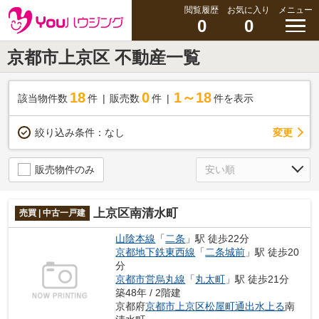
閲覧履歴
お気に入り
メニュー
0
0
京都市上京区 不動産一覧
18
0
1～18
該当物件数
件
販売数
件
件を表示
変更
絞り込み条件：
なし
販売物件のみ
上京区南清水町
売買 | 中古一戸建
山陰本線
「
二条
」駅 徒歩22分
京都地下鉄東西線
「
二条城前
」駅 徒歩20
分
京都市営烏丸線
「
丸太町
」駅 徒歩21分
築48年 / 2階建
京都府
京都市上京区
松屋町通出水上る
南