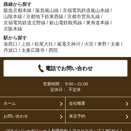
路線から探す
阪急京都本線
/
阪急嵐山線
/
京福電気鉄道嵐山本線
/
山陰本線
/
京都地下鉄東西線
/
京都市営烏丸線
/
京福電気鉄道北野線
/
叡山電鉄鞍馬線
/
東海道本線
/
京阪本線
駅から探す
洛西口
/
上桂
/
松尾大社
/
嵐電天神川
/
大宮
/
東野
/
太秦
/
丹波口
/
太秦広隆寺
/
西院
電話でお問い合わせ
営業時間：
9:00～21:00
定休日：
不定休
ホーム
会社概要
お問い合わせ
来店予約
プライバシーポリシー
利用規約
アクセスマップ
PCサイト