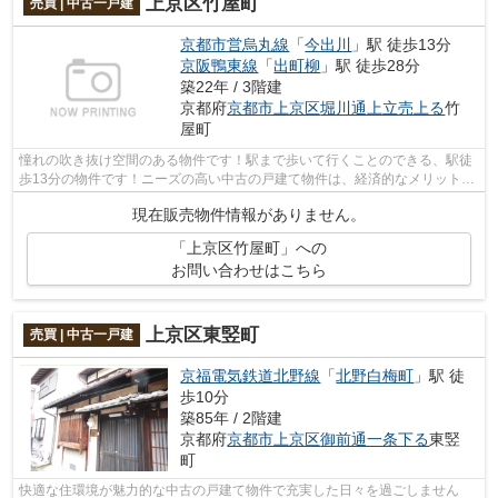
上京区竹屋町
売買 | 中古一戸建
京都市営烏丸線
「
今出川
」駅 徒歩13分
京阪鴨東線
「
出町柳
」駅 徒歩28分
築22年 / 3階建
京都府
京都市上京区
堀川通上立売上る
竹
屋町
憧れの吹き抜け空間のある物件です！駅まで歩いて行くことのできる、駅徒
歩13分の物件です！ニーズの高い中古の戸建て物件は、経済的なメリットも
大きいです！京都市上京区に特化した...
現在販売物件情報がありません。
「上京区竹屋町」への
お問い合わせはこちら
上京区東竪町
売買 | 中古一戸建
京福電気鉄道北野線
「
北野白梅町
」駅 徒
歩10分
築85年 / 2階建
京都府
京都市上京区
御前通一条下る
東竪
町
快適な住環境が魅力的な中古の戸建て物件で充実した日々を過ごしません