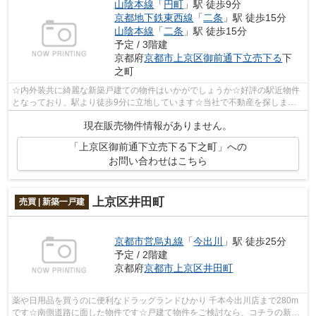
山陰本線
「
円町
」駅 徒歩9分
京都地下鉄東西線
「
二条
」駅 徒歩15分
山陰本線
「
二条
」駅 徒歩15分
予定 / 3階建
京都府
京都市上京区
御前通下立売下る
下
之町
☆内外装共に綺麗な新築戸建ての物件はいかがでしょうか☆好評の駅近物件
となっており、駅より徒歩9分に立地しています☆当社で不動産を探しませ
んか☆人生に何度とない不動産購入だからこ...
現在販売物件情報がありません。
「上京区御前通下立売下る下之町」への
お問い合わせはこちら
上京区井田町
売買 | 新築一戸建
京都市営烏丸線
「
今出川
」駅 徒歩25分
予定 / 2階建
京都府
京都市上京区
井田町
薬や日用品を買うのに便利なドラッグランドひかり 千本今出川店まで280m
です☆南側道路に面した物件です☆戸建て物件をご検討なら、コチラの新築