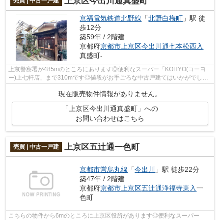
上京区今出川通真盛町
売買 | 中古一戸建
京福電気鉄道北野線
「
北野白梅町
」駅 徒
歩12分
築59年 / 2階建
京都府
京都市上京区
今出川通七本松西入
真盛町-
上京警察署が485mのところにあります◎便利なスーパー「KOHYO(コーヨ
ー)上七軒店」まで310mです◎値段がお手ごろな中古戸建てはいかがでしょ
うか◎駅まで徒歩12分の物件です◎不動産をお探...
現在販売物件情報がありません。
「上京区今出川通真盛町」への
お問い合わせはこちら
上京区五辻通一色町
売買 | 中古一戸建
京都市営烏丸線
「
今出川
」駅 徒歩22分
築47年 / 2階建
京都府
京都市上京区
五辻通浄福寺東入
一
色町
こちらの物件から6mのところに上京区役所があります◎便利なスーパー