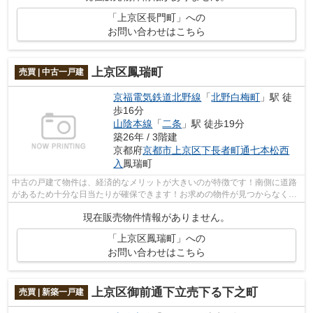
「上京区長門町」への
お問い合わせはこちら
上京区鳳瑞町
売買 | 中古一戸建
京福電気鉄道北野線
「
北野白梅町
」駅 徒
歩16分
山陰本線
「
二条
」駅 徒歩19分
築26年 / 3階建
京都府
京都市上京区
下長者町通七本松西
入
鳳瑞町
中古の戸建て物件は、経済的なメリットが大きいのが特徴です！南側に道路
があるため十分な日当たりが確保できます！お求めの物件が見つからなくて
お困りであれば、多種多様な不動産情...
現在販売物件情報がありません。
「上京区鳳瑞町」への
お問い合わせはこちら
上京区御前通下立売下る下之町
売買 | 新築一戸建