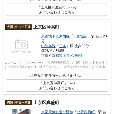
「上京区閻魔前町」への
お問い合わせはこちら
上京区坤高町
売買 | 中古一戸建
京都地下鉄東西線
「
二条城前
」駅 徒歩20
分
山陰本線
「
二条
」駅 徒歩20分
築28年 / 3階建
京都府
京都市上京区
坤高町
コンビニ「ファミリーマート 中立売智恵光院店」が397m以内にある物件で
す♪中古の戸建て物件は、経済的なメリットが大きいのが特徴です♪京都市上
京区エリアと山陰本線二条付近の不動産...
現在販売物件情報がありません。
「上京区坤高町」への
お問い合わせはこちら
上京区真盛町
売買 | 中古一戸建
京福電気鉄道北野線
「
北野白梅町
」駅 徒