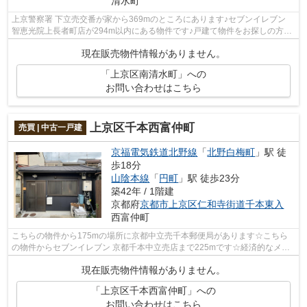
清水町
上京警察署 下立売交番が家から369mのところにあります♪セブンイレブン
智恵光院上長者町店が294m以内にある物件です♪戸建て物件をお探しの方
は、便利な価格からなる中古物件はいかが...
現在販売物件情報がありません。
「上京区南清水町」への
お問い合わせはこちら
上京区千本西富仲町
売買 | 中古一戸建
京福電気鉄道北野線
「
北野白梅町
」駅 徒
歩18分
山陰本線
「
円町
」駅 徒歩23分
築42年 / 1階建
京都府
京都市上京区
仁和寺街道千本東入
西富仲町
こちらの物件から175mの場所に京都中立売千本郵便局があります☆こちら
の物件からセブンイレブン 京都千本中立売店まで225mです☆経済的なメリ
ットも大きい、中古の戸建て物件☆平屋建て...
現在販売物件情報がありません。
「上京区千本西富仲町」への
お問い合わせはこちら