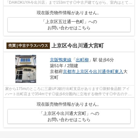
「DAIKOKUYA今出川店」まで153mです◎中古戸建てながら、室内はとても
きれいです◎不動産探しで重視しているポイント...
現在販売物件情報がありません。
「上京区五辻通一色町」への
お問い合わせはこちら
上京区今出川通大宮町
売買 | 中古テラスハウス
京阪鴨東線
「
出町柳
」駅 徒歩6分
築51年 / 2階建
京都府
京都市上京区
今出川通寺町東入
大
宮町
家から175mのところに三菱UFJ銀行出町支店があります◎新鮮食品館 アイ
ハート出町店まで354mです◎徒歩6分圏内に立地する物件です◎中古のテラ
スハウス物件は経済的なメリットも大きいで...
現在販売物件情報がありません。
「上京区今出川通大宮町」への
お問い合わせはこちら