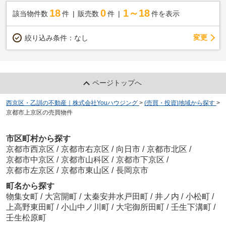
18
0
1～18
該当物件数
件
販売数
件
件を表示
変更
絞り込み条件：
なし
ページトップへ
西京区・乙訓の不動産｜株式会社Youハウジング
>
(売買・投資)地域から探す
>
京都市上京区の売買物件
市区町村から探す
京都市西京区
/
京都市右京区
/
向日市
/
京都市北区
/
京都市中京区
/
京都市山科区
/
京都市下京区
/
京都市左京区
/
京都市東山区
/
長岡京市
町名から探す
物集女町
/
大宮開町
/
太秦安井水戸田町
/
井ノ内
/
小松町
/
上高野東田町
/
小山中ノ川町
/
大宅御所田町
/
壬生下溝町
/
壬生松原町