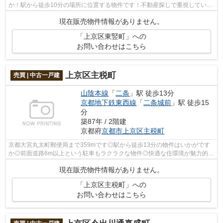
か！駅から徒歩10分の場所に位置する物件です！不動産探しで重視している
ポイントを、当社にお聞かせください！...
現在販売物件情報がありません。
「上京区東竪町」への
お問い合わせはこちら
上京区主税町
売買 | 中古一戸建
山陰本線
「
二条
」駅 徒歩13分
京都地下鉄東西線
「
二条城前
」駅 徒歩15
分
築87年 / 2階建
京都府
京都市上京区
主税町
京都大宮丸太町郵便局まで359mです◎駅から徒歩13分の物件はいかがです
か◎前面道路6m以上という駐車もラクラクな物件◎快適な住環境が魅力的な
中古の戸建て物件で充実した日々を過ごしま...
現在販売物件情報がありません。
「上京区主税町」への
お問い合わせはこちら