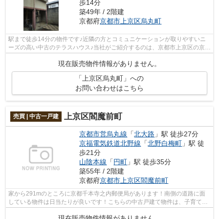
歩14分
築49年 / 2階建
京都府
京都市上京区
烏丸町
駅まで徒歩14分の物件です♪近隣の方とコミュニケーションが取りやすいニ
ーズの高い中古のテラスハウス♪当社がご紹介するのは、京都市上京区の京福
電気鉄道北野線北野白梅町周辺にある...
現在販売物件情報がありません。
「上京区烏丸町」への
お問い合わせはこちら
上京区閻魔前町
売買 | 中古一戸建
京都市営烏丸線
「
北大路
」駅 徒歩27分
京福電気鉄道北野線
「
北野白梅町
」駅 徒
歩21分
山陰本線
「
円町
」駅 徒歩35分
築55年 / 2階建
京都府
京都市上京区
閻魔前町
家から291mのところに京都千本寺之内郵便局があります！南側の道路に面
している物件は日当たりが良いです！こちらの中古戸建て物件は、子育ての
環境としてもうってつけです！不動産を...
現在販売物件情報がありません。