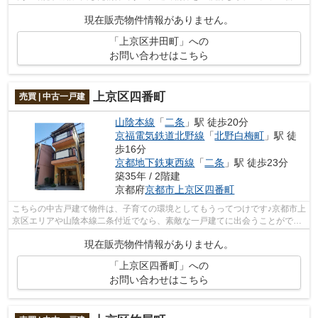
の物件をご覧ください☆不動産のことは当...
現在販売物件情報がありません。
「上京区井田町」への
お問い合わせはこちら
上京区四番町
売買 | 中古一戸建
山陰本線
「
二条
」駅 徒歩20分
京福電気鉄道北野線
「
北野白梅町
」駅 徒
歩16分
京都地下鉄東西線
「
二条
」駅 徒歩23分
築35年 / 2階建
京都府
京都市上京区
四番町
こちらの中古戸建て物件は、子育ての環境としてもうってつけです♪京都市上
京区エリアや山陰本線二条付近でなら、素敵な一戸建てに出会うことができ
ます♪まずはお気軽にお問い合せくだ...
現在販売物件情報がありません。
「上京区四番町」への
お問い合わせはこちら