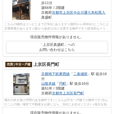
歩11分
築66年 / 2階建
京都府
京都市上京区
今出川通七本松西入
真盛町
こちらの物件はコンビニまで279mにあります☆物件から469mのところに上
京警察署があります☆駅から徒歩11分に位置する物件です☆経済的なメリッ
トの大きい中古戸建て物件です☆夢のマイホ...
現在販売物件情報がありません。
「上京区真盛町」への
お問い合わせはこちら
上京区長門町
売買 | 中古一戸建
京都地下鉄東西線
「
二条城前
」駅 徒歩16
分
山陰本線
「
円町
」駅 徒歩16分
築51年 / 3階建
京都府
京都市上京区
長門町
憧れの吹き抜け空間のある物件です♪こちらは中古一戸建ての物件です♪住ん
だことの無い場所で不動産をお探しなら、当社にお任せください♪地元を知り
尽くしたスタッフがあなたのサポート...
現在販売物件情報がありません。