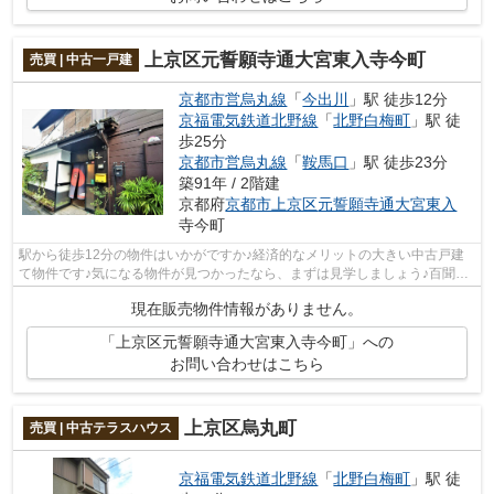
上京区元誓願寺通大宮東入寺今町
売買 | 中古一戸建
京都市営烏丸線
「
今出川
」駅 徒歩12分
京福電気鉄道北野線
「
北野白梅町
」駅 徒
歩25分
京都市営烏丸線
「
鞍馬口
」駅 徒歩23分
築91年 / 2階建
京都府
京都市上京区
元誓願寺通大宮東入
寺今町
駅から徒歩12分の物件はいかがですか♪経済的なメリットの大きい中古戸建
て物件です♪気になる物件が見つかったなら、まずは見学しましょう♪百聞は
一見に如かずです♪当社では見学のご予...
現在販売物件情報がありません。
「上京区元誓願寺通大宮東入寺今町」への
お問い合わせはこちら
上京区烏丸町
売買 | 中古テラスハウス
京福電気鉄道北野線
「
北野白梅町
」駅 徒