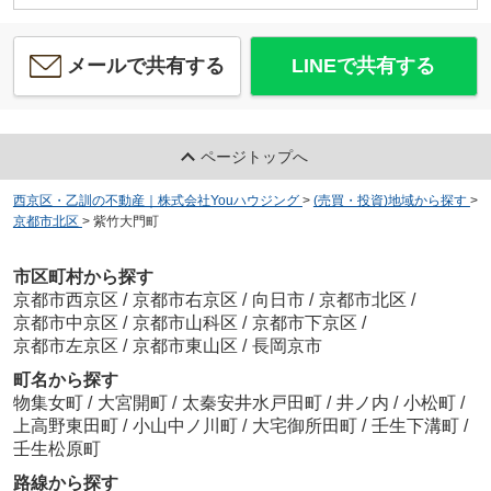
メールで共有する
LINEで共有する
ページトップへ
西京区・乙訓の不動産｜株式会社Youハウジング
>
(売買・投資)地域から探す
>
京都市北区
>
紫竹大門町
市区町村から探す
京都市西京区
/
京都市右京区
/
向日市
/
京都市北区
/
京都市中京区
/
京都市山科区
/
京都市下京区
/
京都市左京区
/
京都市東山区
/
長岡京市
町名から探す
物集女町
/
大宮開町
/
太秦安井水戸田町
/
井ノ内
/
小松町
/
上高野東田町
/
小山中ノ川町
/
大宅御所田町
/
壬生下溝町
/
壬生松原町
路線から探す