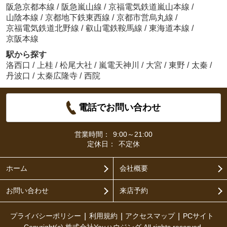
阪急京都本線
/
阪急嵐山線
/
京福電気鉄道嵐山本線
/
山陰本線
/
京都地下鉄東西線
/
京都市営烏丸線
/
京福電気鉄道北野線
/
叡山電鉄鞍馬線
/
東海道本線
/
京阪本線
駅から探す
洛西口
/
上桂
/
松尾大社
/
嵐電天神川
/
大宮
/
東野
/
太秦
/
丹波口
/
太秦広隆寺
/
西院
電話でお問い合わせ
営業時間：
9:00～21:00
定休日：
不定休
ホーム
会社概要
お問い合わせ
来店予約
プライバシーポリシー
利用規約
アクセスマップ
PCサイト
Copyright(c) 株式会社Youハウジング All rights reserved.