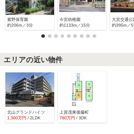
紫野保育園
今宮幼稚園
大宮交通公
約206m／3分
約1133m／15分
約395m／
エリアの近い物件
北山グランドハイツ
上賀茂東後藤町
1,300
万
円
/ 2LDK
780
万
円
/ 3DK