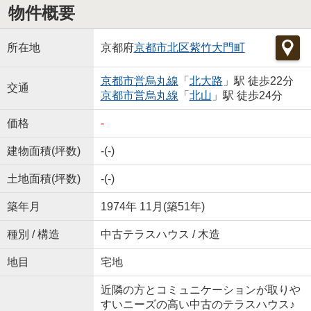
物件概要
所在地
京都府
京都市北区
紫竹大門町
京都市営烏丸線
「
北大路
」駅 徒歩22分
交通
京都市営烏丸線
「
北山
」駅 徒歩24分
価格
-
建物面積(坪数)
-(-)
土地面積(坪数)
-(-)
築年月
1974年 11月(築51年)
種別 / 構造
中古テラスハウス / 木造
地目
宅地
近隣の方とコミュニケーションが取りや
すいニーズの高い中古のテラスハウス♪