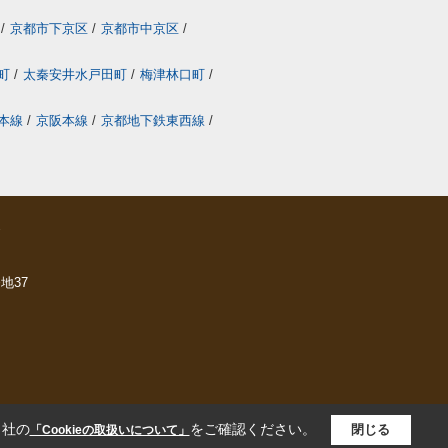
/
京都市下京区
/
京都市中京区
/
町
/
太秦安井水戸田町
/
梅津林口町
/
本線
/
京阪本線
/
京都地下鉄東西線
/
ら
地37
当社の
をご確認ください。
閉じる
「Cookieの取扱いについて」