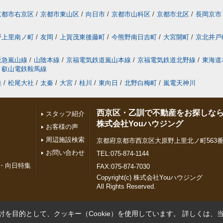
京都市右京区
/
京都市東山区
/
向日市
/
京都市山科区
/
京都市北区
/
長岡京市
野上里南ノ町
/
友岡
/
上賀茂東後藤町
/
今熊野南日吉町
/
大宮開町
/
京北井戸
阪急嵐山線
/
山陰本線
/
京福電気鉄道嵐山本線
/
京福電気鉄道北野線
/
東海道
叡山電鉄鞍馬線
桂
/
松尾大社
/
太秦
/
大宮
/
桂川
/
東向日
/
北野白梅町
/
嵐電天神川
西京区・乙訓で不動産をお探しな
スタッフ紹介
株式会社Youハウジング
お客様の声
周辺施設検索
京都府京都市西京区大原野上里北ノ町563番
お問い合わせ
TEL:075-874-1144
・向日特集
FAX:075-874-7030
Copyright(c) 株式会社Youハウジング
All Rights Reserved.
を目的として、クッキー（Cookie）を使用しています。
詳しくは、