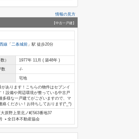
情報の見方
【中古一戸建】
西線
「
二条城前
」駅 徒歩20分
年数）
1977年 11月 ( 築48年 )
坪数
-/-
宅地
交番があります！こちらの物件はセブンイ
ます！設備や周辺環境が整っている中古戸
種多様な一戸建てがございますので、マ
絡ください！お待ちしております(^_^)
大原野上里北ノ町563番地37
号
全日本不動産協会