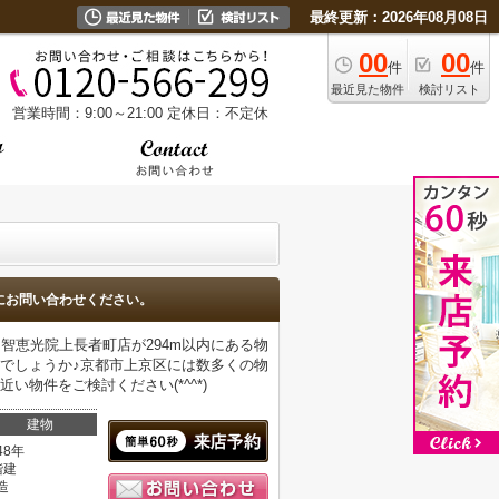
最終更新：2026年08月08日
00
00
件
件
最近見た物件
検討リスト
営業時間：9:00～21:00
定休日：不定休
にお問い合わせください。
 智恵光院上長者町店が294m以内にある物
でしょうか♪京都市上京区には数多くの物
物件をご検討ください(*^^*)
建物
48年
階建
造