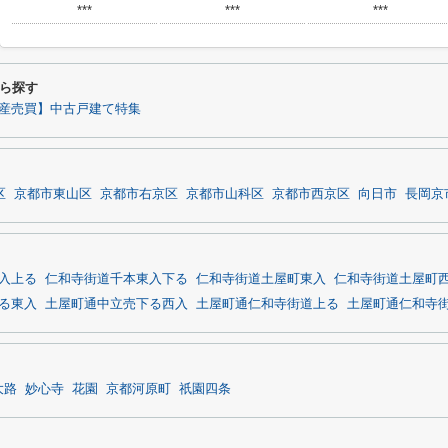
***
***
***
ら探す
産売買】中古戸建て特集
区
京都市東山区
京都市右京区
京都市山科区
京都市西京区
向日市
長岡京
入上る
仁和寺街道千本東入下る
仁和寺街道土屋町東入
仁和寺街道土屋町
る東入
土屋町通中立売下る西入
土屋町通仁和寺街道上る
土屋町通仁和寺
大路
妙心寺
花園
京都河原町
祇園四条