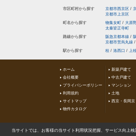
市区町村から探す
京都市西京区
/
京都市上京区
町名から探す
物集女町
/
大原
太秦皆正寺町
路線から探す
阪急京都本線
/
京都市営烏丸線
/
駅から探す
桂
/
洛西口
/
上
ホーム
新築戸建て
会社概要
中古戸建て
プライバシーポリシー
マンション
利用規約
土地
サイトマップ
西京・長岡京
物件カタログ
当サイトでは、お客様の当サイト利用状況把握、サービス向上検討