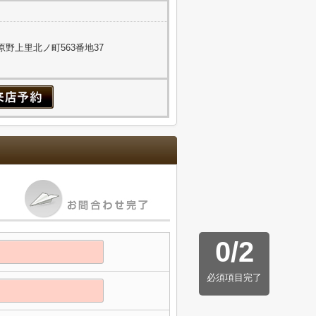
野上里北ノ町563番地37
0
/
2
必須項目完了