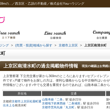
69mの...／西京区・乙訓の不動産／株式会社Youハウジング
ジング
>
(売買・投資)地域から探す
>
京都市上京区
>
上京区南清水町
水町
上京区南清水町
の過去掲載物件情報
現況の確認はお気軽
上京警察署 下立売交番が家から369mのところにあります♪セブンイレブン
件です♪戸建て物件をお探しの方は、便利な価格からなる中古物件はいかが
件情報がございます♪中でも交通を重視するのであれば、山陰本線二条から近い
所在地
交通
山陰本線
「
二条
」駅 徒歩22分
築
京都府
京都市上京区
松屋町通
京都地下鉄東西線
「
二条城前
」駅 徒歩20分
2
出水上る
南清水町
京都市営烏丸線
「
丸太町
」駅 徒歩21分
木