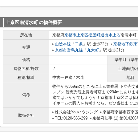
上京区南清水町
の物件概要
所在地
京都府
京都市上京区
松屋町通出水上る
南清水町
山陰本線
「
二条
」駅 徒歩22分
京都地下鉄東
交通
京都市営烏丸線
「
丸太町
」駅 徒歩21分
価格
-
築年月（築
建物面積/坪数
-/-
土地面積/
種別/構造
中古一戸建 / 木造
地目
物件から369mのところに上京警察署 下立売
レブン 智恵光院上長者町店まで294mにあり
備考
建てはいかがでしょうか！京都市上京区には多
イホームの購入をお考えなら、ぜひ当社までご連
株式会社Youハウジング
京都府京都市西京区
取扱会社
TEL:0120-566-299
京都府知事 (1) 第014266