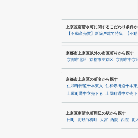
上京区南清水町に関するこだわり条件か
【不動産売買】新築戸建て特集
【不動
京都市上京区以外の市区町村から探す
京都市北区
京都市左京区
京都市中京
京都市上京区の町名から探す
仁和寺街道千本東入
仁和寺街道千本東
土屋町通中立売下る
土屋町通中立売下
上京区南清水町周辺の駅から探す
円町
北野白梅町
大宮
西院
西院
北