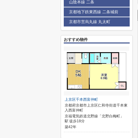
山陰本線 二条
京都地下鉄東西線 二条城前
京都市営烏丸線 丸太町
おすすめ物件
上京区千本西富仲町
京都府京都市上京区仁和寺街道千本東
入西富仲町
京福電気鉄道北野線「北野白梅町」
駅 徒歩18分
築42年