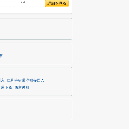
***
詳細を見る
市
西入
仁和寺街道浄福寺西入
街道下る
西富仲町