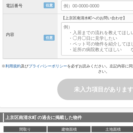
電話番号
任意
【上京区南清水町へのお問い合わせ】
内容
任意
※
利用規約
及び
プライバシーポリシー
を必ずお読みください。左記内容に同
さい。
未入力項目がありま
上京区南清水町
の過去に掲載した物件
間取り
建物面積
土地面積