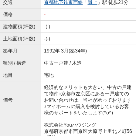
交通
京都地下鉄東西線
「
蹴上
」駅 徒歩21分
価格
-
建物面積(坪数)
-(-)
土地面積(坪数)
-(-)
築年月
1992年 3月(築34年)
種別 / 構造
中古一戸建 / 木造
地目
宅地
経済的なメリットも大きい、中古の戸建
て物件♪京都市左京区にある一戸建ての
備考
お問い合わせは、当社が承っております
♪マイホームの購入を検討しているお客
様のサポートをいたします(^o^)
株式会社Youハウジング
京都府京都市西京区大原野上里北ノ町56