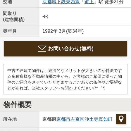
交通
京都地下鉄東西線
「
蹴上
」駅 徒歩21分
間取り
-(-)
(建物面積)
築年月
1992年 3月(築34年)
お問い合わせ(無料)
中古の戸建て物件は、経済的なメリットが大きいのが特徴です
☆多種多様な不動産情報の中から、お客様のご希望に沿った物
件のご紹介をさせていただきます☆こだわりの条件やご要望な
どがあれば、当社スタッフへお聞かせください(*^_^*)
物件概要
所在地
京都府
京都市左京区
浄土寺真如町