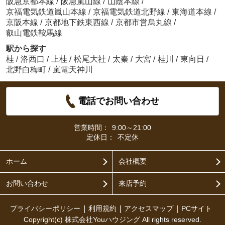
阪急京都本線
/
阪急嵐山線
/
山陰本線
/
京福電気鉄道嵐山本線
/
京福電気鉄道北野線
/
東海道本線
/
京阪本線
/
京都地下鉄東西線
/
京都市営烏丸線
/
叡山電鉄鞍馬線
駅から探す
桂
/
洛西口
/
上桂
/
松尾大社
/
太秦
/
大宮
/
桂川
/
東向日
/
北野白梅町
/
嵐電天神川
電話でお問い合わせ
営業時間：
9:00～21:00
定休日：
不定休
ホーム
会社概要
お問い合わせ
来店予約
プライバシーポリシー
利用規約
アクセスマップ
PCサイト
Copyright(c) 株式会社Youハウジング All rights reserved.