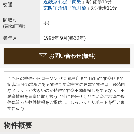
近鉄京都線
「
向島
」駅 徒歩15分
交通
京阪宇治線
「
観月橋
」駅 徒歩11分
間取り
-(-)
(建物面積)
築年月
1995年 9月(築30年)
お問い合わせ(無料)
こちらの物件からローソン 伏見向島店まで151mです◎駅まで
徒歩15分の場所にある物件です◎中古の戸建て物件は、経済的
なメリットが大きいのが特徴です◎不動産探しをするなら、不
動産情報を豊富に取り扱う当社にお任せください◎ご希望の条
件に沿った物件情報をご提供し、しっかりとサポートを行いま
す(*´ω`*)
物件概要