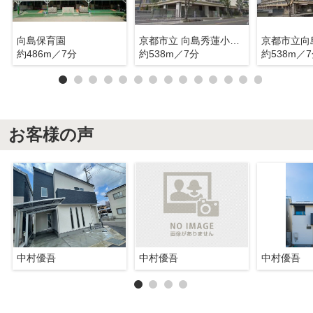
向島保育園
京都市立 向島秀蓮小学校
約486m／7分
約538m／7分
約538m／
お客様の声
中村優吾
中村優吾
中村優吾