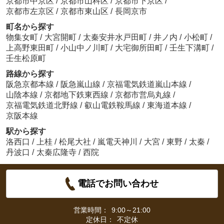
京都市中京区
/
京都市山科区
/
京都市下京区
/
京都市左京区
/
京都市東山区
/
長岡京市
町名から探す
物集女町
/
大宮開町
/
太秦安井水戸田町
/
井ノ内
/
小松町
/
上高野東田町
/
小山中ノ川町
/
大宅御所田町
/
壬生下溝町
/
壬生松原町
路線から探す
阪急京都本線
/
阪急嵐山線
/
京福電気鉄道嵐山本線
/
山陰本線
/
京都地下鉄東西線
/
京都市営烏丸線
/
京福電気鉄道北野線
/
叡山電鉄鞍馬線
/
東海道本線
/
京阪本線
駅から探す
洛西口
/
上桂
/
松尾大社
/
嵐電天神川
/
大宮
/
東野
/
太秦
/
丹波口
/
太秦広隆寺
/
西院
電話でお問い合わせ
営業時間：
9:00～21:00
定休日：
不定休