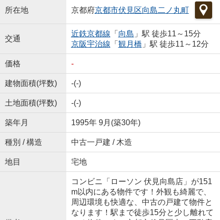
所在地
京都府
京都市伏見区
向島二ノ丸町
近鉄京都線
「
向島
」駅 徒歩11～15分
交通
京阪宇治線
「
観月橋
」駅 徒歩11～12分
価格
-
建物面積(坪数)
-(-)
土地面積(坪数)
-(-)
築年月
1995年 9月(築30年)
種別 / 構造
中古一戸建 / 木造
地目
宅地
コンビニ「ローソン 伏見向島店」が151
m以内にある物件です！外観も綺麗で、
周辺環境も快適な、中古の戸建て物件と
なります！駅まで徒歩15分と少し離れて