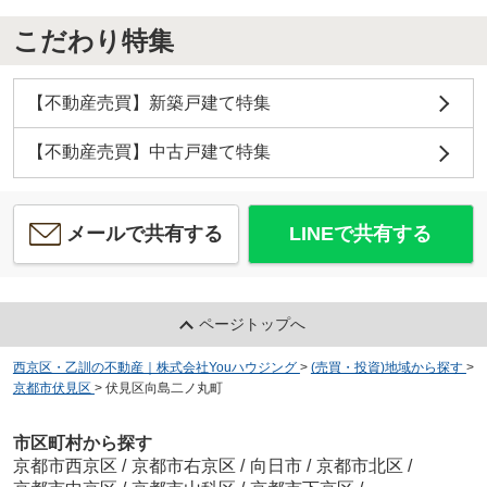
こだわり特集
【不動産売買】新築戸建て特集
【不動産売買】中古戸建て特集
メールで共有する
LINEで共有する
ページトップへ
西京区・乙訓の不動産｜株式会社Youハウジング
>
(売買・投資)地域から探す
>
京都市伏見区
>
伏見区向島二ノ丸町
市区町村から探す
京都市西京区
/
京都市右京区
/
向日市
/
京都市北区
/