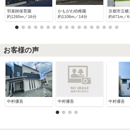
羽束師保育園
かもがわ幼稚園
京都市立横
約1265m／16分
約1106m／14分
約471m／
お客様の声
中村優吾
中村優吾
中村優吾