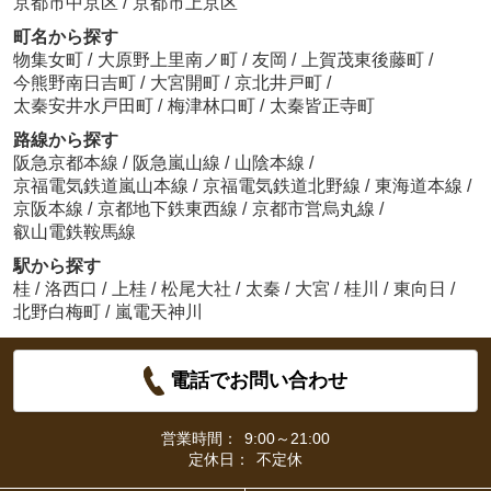
京都市中京区
/
京都市上京区
町名から探す
物集女町
/
大原野上里南ノ町
/
友岡
/
上賀茂東後藤町
/
今熊野南日吉町
/
大宮開町
/
京北井戸町
/
太秦安井水戸田町
/
梅津林口町
/
太秦皆正寺町
路線から探す
阪急京都本線
/
阪急嵐山線
/
山陰本線
/
京福電気鉄道嵐山本線
/
京福電気鉄道北野線
/
東海道本線
/
京阪本線
/
京都地下鉄東西線
/
京都市営烏丸線
/
叡山電鉄鞍馬線
駅から探す
桂
/
洛西口
/
上桂
/
松尾大社
/
太秦
/
大宮
/
桂川
/
東向日
/
北野白梅町
/
嵐電天神川
電話でお問い合わせ
営業時間：
9:00～21:00
定休日：
不定休