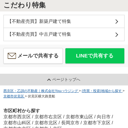
こだわり特集
【不動産売買】新築戸建て特集
【不動産売買】中古戸建て特集
メールで共有する
LINEで共有する
ページトップへ
西京区・乙訓の不動産｜株式会社Youハウジング
>
(売買・投資)地域から探す
>
京都市伏見区
>
伏見区横大路貴船
市区町村から探す
京都市西京区
/
京都市右京区
/
京都市東山区
/
向日市
/
京都市山科区
/
京都市北区
/
長岡京市
/
京都市下京区
/