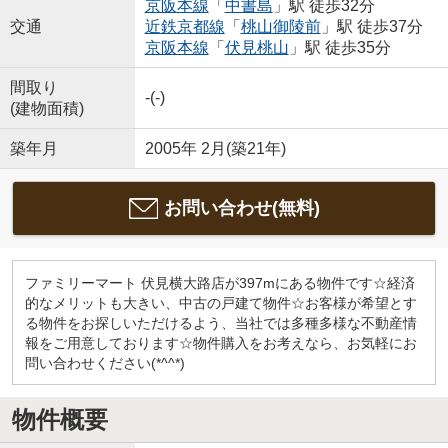
京阪本線
「
中書島
」駅 徒歩32分
交通
近鉄京都線
「
桃山御陵前
」駅 徒歩37分
京阪本線
「
伏見桃山
」駅 徒歩35分
間取り
-(-)
(建物面積)
築年月
2005年 2月(築21年)
お問い合わせ(無料)
ファミリーマート 伏見横大路店が397mにある物件です☆経済
的なメリットも大きい、中古の戸建て物件☆お客様が希望とす
る物件をお探しいただけるよう、当社では多種多様な不動産情
報をご用意しております☆物件購入をお考えなら、お気軽にお
問い合わせください(*^^*)
物件概要