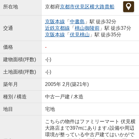
所在地
京都府
京都市伏見区
横大路貴船
京阪本線
「
中書島
」駅 徒歩32分
交通
近鉄京都線
「
桃山御陵前
」駅 徒歩37分
京阪本線
「
伏見桃山
」駅 徒歩35分
価格
-
建物面積(坪数)
-(-)
土地面積(坪数)
-(-)
築年月
2005年 2月(築21年)
種別 / 構造
中古一戸建 / 木造
地目
宅地
こちらの物件はファミリーマート 伏見横
大路店まで397mにあります♪設備や周辺
環境が整っている中古戸建てはいかがで