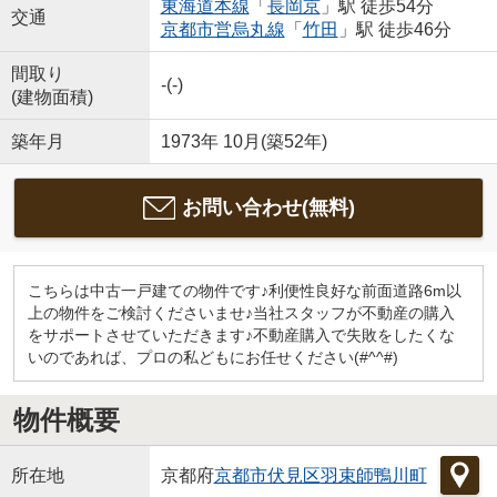
東海道本線
「
長岡京
」駅 徒歩54分
交通
京都市営烏丸線
「
竹田
」駅 徒歩46分
間取り
-(-)
(建物面積)
築年月
1973年 10月(築52年)
お問い合わせ(無料)
こちらは中古一戸建ての物件です♪利便性良好な前面道路6m以
上の物件をご検討くださいませ♪当社スタッフが不動産の購入
をサポートさせていただきます♪不動産購入で失敗をしたくな
いのであれば、プロの私どもにお任せください(#^^#)
物件概要
所在地
京都府
京都市伏見区
羽束師鴨川町