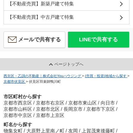
【不動産売買】新築戸建て特集
【不動産売買】中古戸建て特集
メールで共有する
LINEで共有する
ページトップへ
西京区・乙訓の不動産｜株式会社Youハウジング
>
(売買・投資)地域から探す
>
京都市伏見区
>
伏見区羽束師鴨川町
市区町村から探す
京都市西京区
/
京都市右京区
/
京都市東山区
/
向日市
/
京都市山科区
/
京都市北区
/
長岡京市
/
京都市下京区
/
京都市中京区
/
京都市上京区
町名から探す
物集女町
/
大原野上里南ノ町
/
友岡
/
上賀茂東後藤町
/