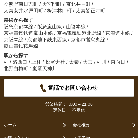
今熊野南日吉町
/
大宮開町
/
京北井戸町
/
太秦安井水戸田町
/
梅津林口町
/
太秦皆正寺町
路線から探す
阪急京都本線
/
阪急嵐山線
/
山陰本線
/
京福電気鉄道嵐山本線
/
京福電気鉄道北野線
/
東海道本線
/
京阪本線
/
京都地下鉄東西線
/
京都市営烏丸線
/
叡山電鉄鞍馬線
駅から探す
桂
/
洛西口
/
上桂
/
松尾大社
/
太秦
/
大宮
/
桂川
/
東向日
/
北野白梅町
/
嵐電天神川
電話でお問い合わせ
営業時間：
9:00～21:00
定休日：
不定休
ホーム
会社概要