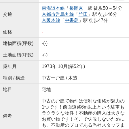
東海道本線
「
長岡京
」駅 徒歩50～54分
交通
京都市営烏丸線
「
竹田
」駅 徒歩46分
京阪本線
「
中書島
」駅 徒歩47分
価格
-
建物面積(坪数)
-(-)
土地面積(坪数)
-(-)
築年月
1973年 10月(築52年)
種別 / 構造
中古一戸建 / 木造
地目
宅地
中古の戸建て物件は便利な価格が魅力の
1つです！前面道路6m以上という駐車も
ラクラクな物件！不動産の購入は大きな
備考
お買い物です！そこで失敗しないために
も、不動産のプロである当社スタッフま