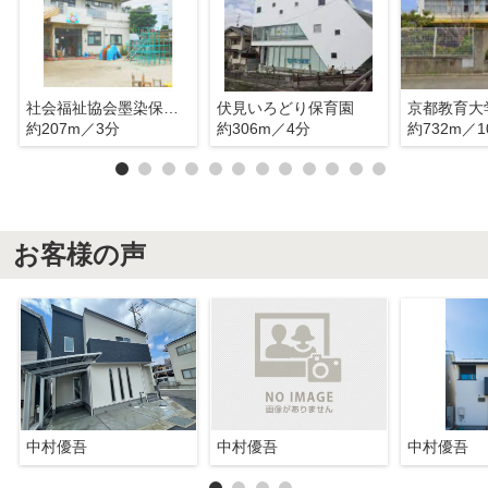
社会福祉協会墨染保育園
伏見いろどり保育園
約207m／3分
約306m／4分
約732m／1
お客様の声
中村優吾
中村優吾
中村優吾