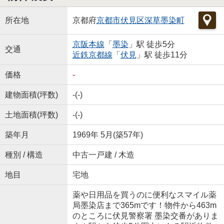
所在地
京都府
京都市伏見区
深草墨染町
京阪本線
「
墨染
」駅 徒歩5分
交通
近鉄京都線
「
伏見
」駅 徒歩11分
価格
-
建物面積(坪数)
-(-)
土地面積(坪数)
-(-)
築年月
1969年 5月(築57年)
種別 / 構造
中古一戸建 / 木造
地目
宅地
薬や日用品を買うのに便利なスマイル薬
局墨染店まで365mです！物件から463m
のところに伏見警察署 墨染交番がありま