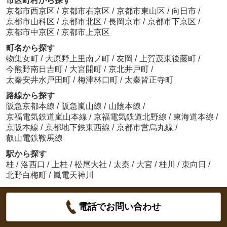
市区町村から探す
京都市西京区
/
京都市右京区
/
京都市東山区
/
向日市
/
京都市山科区
/
京都市北区
/
長岡京市
/
京都市下京区
/
京都市中京区
/
京都市上京区
町名から探す
物集女町
/
大原野上里南ノ町
/
友岡
/
上賀茂東後藤町
/
今熊野南日吉町
/
大宮開町
/
京北井戸町
/
太秦安井水戸田町
/
梅津林口町
/
太秦皆正寺町
路線から探す
阪急京都本線
/
阪急嵐山線
/
山陰本線
/
京福電気鉄道嵐山本線
/
京福電気鉄道北野線
/
東海道本線
/
京阪本線
/
京都地下鉄東西線
/
京都市営烏丸線
/
叡山電鉄鞍馬線
駅から探す
桂
/
洛西口
/
上桂
/
松尾大社
/
太秦
/
大宮
/
桂川
/
東向日
/
北野白梅町
/
嵐電天神川
電話でお問い合わせ