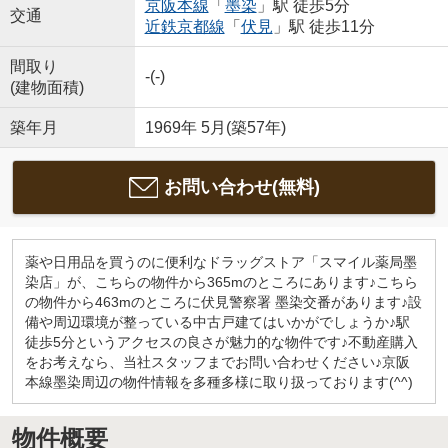
京阪本線
「
墨染
」駅 徒歩5分
交通
近鉄京都線
「
伏見
」駅 徒歩11分
間取り
-(-)
(建物面積)
築年月
1969年 5月(築57年)
お問い合わせ(無料)
薬や日用品を買うのに便利なドラッグストア「スマイル薬局墨
染店」が、こちらの物件から365mのところにあります♪こちら
の物件から463mのところに伏見警察署 墨染交番があります♪設
備や周辺環境が整っている中古戸建てはいかがでしょうか♪駅
徒歩5分というアクセスの良さが魅力的な物件です♪不動産購入
をお考えなら、当社スタッフまでお問い合わせください♪京阪
本線墨染周辺の物件情報を多種多様に取り扱っております(^^)
物件概要