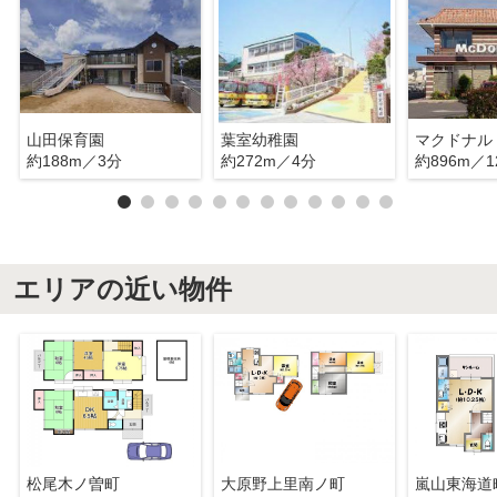
山田保育園
葉室幼稚園
マクドナル
約188m／3分
約272m／4分
約896m／1
エリアの近い物件
松尾木ノ曽町
大原野上里南ノ町
嵐山東海道