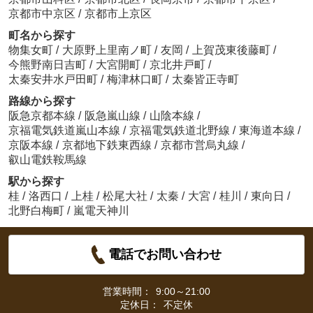
京都市中京区
/
京都市上京区
町名から探す
物集女町
/
大原野上里南ノ町
/
友岡
/
上賀茂東後藤町
/
今熊野南日吉町
/
大宮開町
/
京北井戸町
/
太秦安井水戸田町
/
梅津林口町
/
太秦皆正寺町
路線から探す
阪急京都本線
/
阪急嵐山線
/
山陰本線
/
京福電気鉄道嵐山本線
/
京福電気鉄道北野線
/
東海道本線
/
京阪本線
/
京都地下鉄東西線
/
京都市営烏丸線
/
叡山電鉄鞍馬線
駅から探す
桂
/
洛西口
/
上桂
/
松尾大社
/
太秦
/
大宮
/
桂川
/
東向日
/
北野白梅町
/
嵐電天神川
電話でお問い合わせ
営業時間：
9:00～21:00
定休日：
不定休