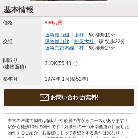
基本情報
価格
880万円
阪急嵐山線
「
上桂
」駅 徒歩10分
交通
阪急嵐山線
「
松尾大社
」駅 徒歩22分
阪急京都本線
「
桂
」駅 徒歩27分
間取り
2LDK(55.48㎡)
(建物面積)
築年月
1974年 1月(築52年)
お問い合わせ(無料)
中古の戸建て物件は幅広い年齢層の方からニーズがあります！
駅から徒歩10分の物件です！好条件の一つ東南側道路に面した
物件をごご紹介！お客様によって希望とする条件は異なりま