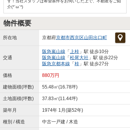
す！当社スタッフは希望条件をお伺いした上で、不動産をご紹
介(*´ω`*)
物件概要
所在地
京都府
京都市西京区
山田出口町
阪急嵐山線
「
上桂
」駅 徒歩10分
交通
阪急嵐山線
「
松尾大社
」駅 徒歩22分
阪急京都本線
「
桂
」駅 徒歩27分
価格
880万円
建物面積(坪数)
55.48㎡(16.78坪)
土地面積(坪数)
37.83㎡(11.44坪)
築年月
1974年 1月(築52年)
種別 / 構造
中古一戸建 / 木造