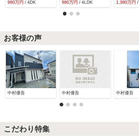
980
万
円
/ 4DK
980
万
円
/ 4LDK
1,380
万
円
お客様の声
中村優吾
中村優吾
中村優吾
こだわり特集