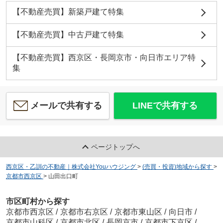
【不動産売買】新築戸建て特集
【不動産売買】中古戸建て特集
【不動産売買】西京区・長岡京市・向日市エリア特
集
メールで共有する
LINEで共有する
ページトップへ
西京区・乙訓の不動産｜株式会社Youハウジング
>
(売買・投資)地域から探す
>
京都市西京区
>
山田出口町
市区町村から探す
京都市西京区
/
京都市右京区
/
京都市東山区
/
向日市
/
京都市山科区
/
京都市北区
/
長岡京市
/
京都市下京区
/