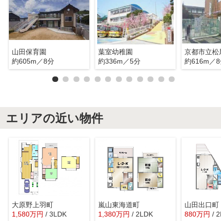
山田保育園
葉室幼稚園
京都市立松
約605m／8分
約336m／5分
約616m／
エリアの近い物件
大原野上羽町
嵐山東海道町
山田出口町
1,580
万
円
/ 3LDK
1,380
万
円
/ 2LDK
880
万
円
/ 