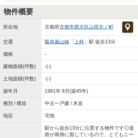
物件概要
所在地
京都府
京都市西京区
山田北ノ町
交通
阪急嵐山線
「
上桂
」駅 徒歩13分
価格
-
建物面積(坪数)
-(-)
土地面積(坪数)
-(-)
築年月
1981年 8月(築45年)
種別 / 構造
中古一戸建 / 木造
地目
宅地
駅から徒歩13分に位置する物件です◎道
路が南側に面しているので、とてもニー