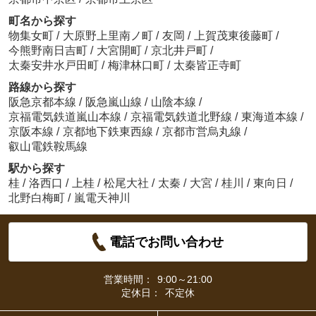
町名から探す
物集女町
/
大原野上里南ノ町
/
友岡
/
上賀茂東後藤町
/
今熊野南日吉町
/
大宮開町
/
京北井戸町
/
太秦安井水戸田町
/
梅津林口町
/
太秦皆正寺町
路線から探す
阪急京都本線
/
阪急嵐山線
/
山陰本線
/
京福電気鉄道嵐山本線
/
京福電気鉄道北野線
/
東海道本線
/
京阪本線
/
京都地下鉄東西線
/
京都市営烏丸線
/
叡山電鉄鞍馬線
駅から探す
桂
/
洛西口
/
上桂
/
松尾大社
/
太秦
/
大宮
/
桂川
/
東向日
/
北野白梅町
/
嵐電天神川
電話でお問い合わせ
営業時間：
9:00～21:00
定休日：
不定休