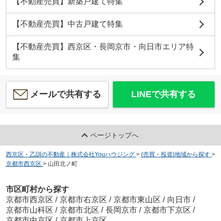
【不動産売買】新築戸建て特集
【不動産売買】中古戸建て特集
【不動産売買】西京区・長岡京市・向日市エリア特
集
メールで共有する
LINEで共有する
ページトップへ
西京区・乙訓の不動産｜株式会社Youハウジング
>
(売買・投資)地域から探す
>
京都市西京区
>
山田北ノ町
市区町村から探す
京都市西京区
/
京都市右京区
/
京都市東山区
/
向日市
/
京都市山科区
/
京都市北区
/
長岡京市
/
京都市下京区
/
京都市中京区
/
京都市上京区