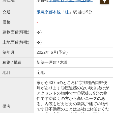
交通
阪急京都本線
「
桂
」駅 徒歩9分
価格
-
建物面積(坪数)
-(-)
土地面積(坪数)
-(-)
築年月
2022年 6月(予定)
種別 / 構造
新築一戸建 / 木造
地目
宅地
家から437mのところに京都桂西口郵便
局があります◎圧迫感のない吹き抜けが
アクセントの物件です◎駅徒歩9分の物
件です◎多くの方から高いニーズのあ
る、内装もピカピカの新築戸建ての物件
備考
です◎不動産のことは当社にお任せくだ