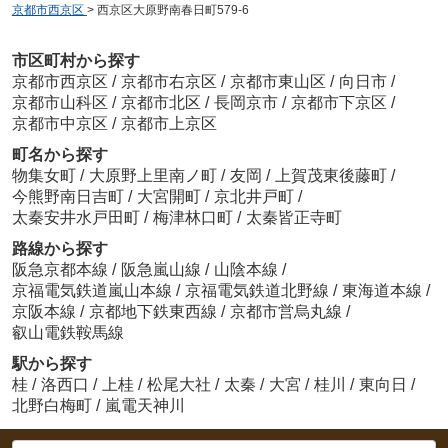
京都市西京区
>
西京区大原野南春日町579-6
市区町村から探す
京都市西京区
/
京都市右京区
/
京都市東山区
/
向日市
/
京都市山科区
/
京都市北区
/
長岡京市
/
京都市下京区
/
京都市中京区
/
京都市上京区
町名から探す
物集女町
/
大原野上里南ノ町
/
友岡
/
上賀茂東後藤町
/
今熊野南日吉町
/
大宮開町
/
京北井戸町
/
太秦安井水戸田町
/
梅津林口町
/
太秦皆正寺町
路線から探す
阪急京都本線
/
阪急嵐山線
/
山陰本線
/
京福電気鉄道嵐山本線
/
京福電気鉄道北野線
/
東海道本線
/
京阪本線
/
京都地下鉄東西線
/
京都市営烏丸線
/
叡山電鉄鞍馬線
駅から探す
桂
/
洛西口
/
上桂
/
松尾大社
/
太秦
/
大宮
/
桂川
/
東向日
/
北野白梅町
/
嵐電天神川