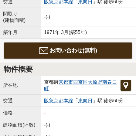
交通
阪急京都本線
「
東向日
」駅 徒歩60分
間取り
-(-)
(建物面積)
築年月
1971年 3月(築55年)
お問い合わせ(無料)
物件概要
京都府
京都市西京区
大原野南春日
所在地
町
交通
阪急京都本線
「
東向日
」駅 徒歩60分
価格
-
建物面積(坪数)
-(-)