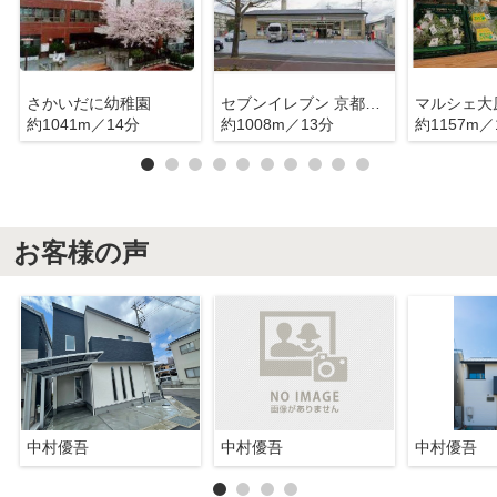
さかいだに幼稚園
セブンイレブン 京都洛西境谷店
マルシェ大
約1041m／14分
約1008m／13分
約1157m／
お客様の声
中村優吾
中村優吾
中村優吾