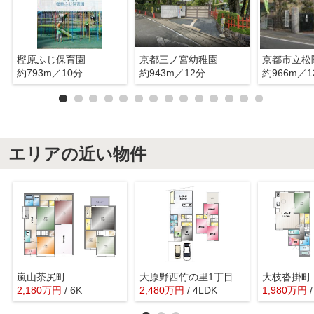
樫原ふじ保育園
京都三ノ宮幼稚園
京都市立松
約793m／10分
約943m／12分
約966m／1
エリアの近い物件
嵐山茶尻町
大原野西竹の里1丁目
大枝沓掛町
2,180
万
円
/ 6K
2,480
万
円
/ 4LDK
1,980
万
円