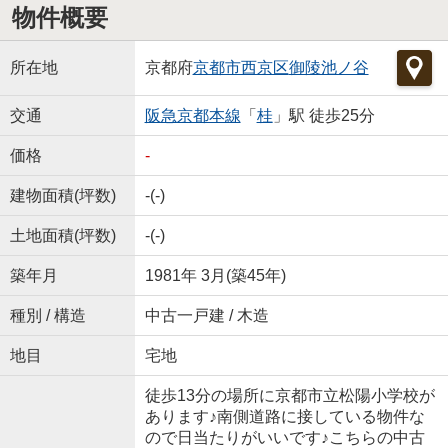
物件概要
所在地
京都府
京都市西京区
御陵池ノ谷
交通
阪急京都本線
「
桂
」駅 徒歩25分
価格
-
建物面積(坪数)
-(-)
土地面積(坪数)
-(-)
築年月
1981年 3月(築45年)
種別 / 構造
中古一戸建 / 木造
地目
宅地
徒歩13分の場所に京都市立松陽小学校が
あります♪南側道路に接している物件な
ので日当たりがいいです♪こちらの中古