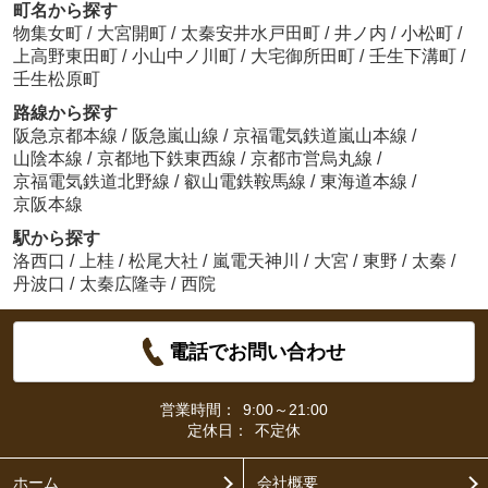
町名から探す
物集女町
/
大宮開町
/
太秦安井水戸田町
/
井ノ内
/
小松町
/
上高野東田町
/
小山中ノ川町
/
大宅御所田町
/
壬生下溝町
/
壬生松原町
路線から探す
阪急京都本線
/
阪急嵐山線
/
京福電気鉄道嵐山本線
/
山陰本線
/
京都地下鉄東西線
/
京都市営烏丸線
/
京福電気鉄道北野線
/
叡山電鉄鞍馬線
/
東海道本線
/
京阪本線
駅から探す
洛西口
/
上桂
/
松尾大社
/
嵐電天神川
/
大宮
/
東野
/
太秦
/
丹波口
/
太秦広隆寺
/
西院
電話でお問い合わせ
営業時間：
9:00～21:00
定休日：
不定休
ホーム
会社概要