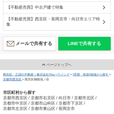
【不動産売買】中古戸建て特集
【不動産売買】西京区・長岡京市・向日市エリア特
集
メールで共有する
LINEで共有する
ページトップへ
西京区・乙訓の不動産｜株式会社Youハウジング
>
(売買・投資)地域から探す
>
京都市西京区
>
西京区御陵池ノ谷
市区町村から探す
京都市西京区
/
京都市右京区
/
向日市
/
京都市北区
/
京都市中京区
/
京都市山科区
/
京都市下京区
/
京都市左京区
/
京都市東山区
/
長岡京市