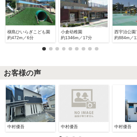
槇島ひいらぎこども園
小倉幼稚園
西宇治公園
約472m／6分
約1346m／17分
約884m／1
お客様の声
中村優吾
中村優吾
中村優吾