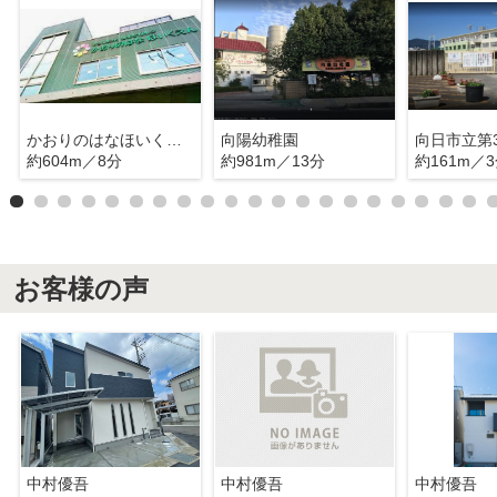
かおりのはなほいくえん
向陽幼稚園
向日市立第
約604m／8分
約981m／13分
約161m／
お客様の声
中村優吾
中村優吾
中村優吾