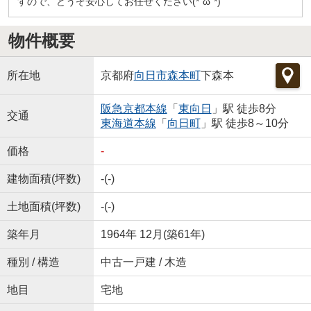
すので、どうぞ安心してお任せください(*´ω`*)
物件概要
所在地
京都府
向日市
森本町
下森本
阪急京都本線
「
東向日
」駅 徒歩8分
交通
東海道本線
「
向日町
」駅 徒歩8～10分
価格
-
建物面積(坪数)
-(-)
土地面積(坪数)
-(-)
築年月
1964年 12月(築61年)
種別 / 構造
中古一戸建 / 木造
地目
宅地