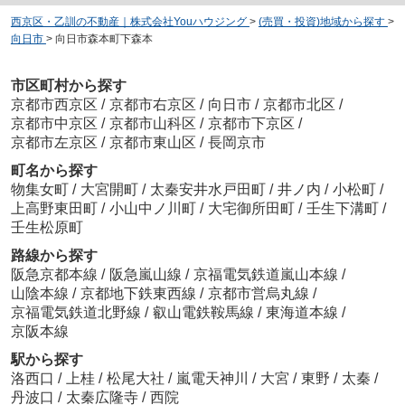
西京区・乙訓の不動産｜株式会社Youハウジング
>
(売買・投資)地域から探す
>
向日市
>
向日市森本町下森本
市区町村から探す
京都市西京区
/
京都市右京区
/
向日市
/
京都市北区
/
京都市中京区
/
京都市山科区
/
京都市下京区
/
京都市左京区
/
京都市東山区
/
長岡京市
町名から探す
物集女町
/
大宮開町
/
太秦安井水戸田町
/
井ノ内
/
小松町
/
上高野東田町
/
小山中ノ川町
/
大宅御所田町
/
壬生下溝町
/
壬生松原町
路線から探す
阪急京都本線
/
阪急嵐山線
/
京福電気鉄道嵐山本線
/
山陰本線
/
京都地下鉄東西線
/
京都市営烏丸線
/
京福電気鉄道北野線
/
叡山電鉄鞍馬線
/
東海道本線
/
京阪本線
駅から探す
洛西口
/
上桂
/
松尾大社
/
嵐電天神川
/
大宮
/
東野
/
太秦
/
丹波口
/
太秦広隆寺
/
西院