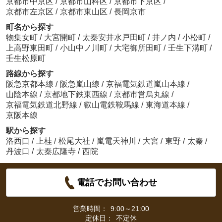
京都市中京区
/
京都市山科区
/
京都市下京区
/
京都市左京区
/
京都市東山区
/
長岡京市
町名から探す
物集女町
/
大宮開町
/
太秦安井水戸田町
/
井ノ内
/
小松町
/
上高野東田町
/
小山中ノ川町
/
大宅御所田町
/
壬生下溝町
/
壬生松原町
路線から探す
阪急京都本線
/
阪急嵐山線
/
京福電気鉄道嵐山本線
/
山陰本線
/
京都地下鉄東西線
/
京都市営烏丸線
/
京福電気鉄道北野線
/
叡山電鉄鞍馬線
/
東海道本線
/
京阪本線
駅から探す
洛西口
/
上桂
/
松尾大社
/
嵐電天神川
/
大宮
/
東野
/
太秦
/
丹波口
/
太秦広隆寺
/
西院
電話でお問い合わせ
営業時間：
9:00～21:00
定休日：
不定休