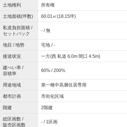
土地権利
所有権
土地面積(坪数)
60.01㎡(18.15坪)
私道負担面積 /
- / 無
セットバック
地目 / 地勢
宅地 / -
接道状況
一方(西 私道 6.0m 間口 4.5m)
建ぺい率 /
60% / 200%
容積率
用途地域
第一種中高層住居専用
都市計画
市街化区域
階建
2階建
総区画数 /
- / 1区画
販売区画数