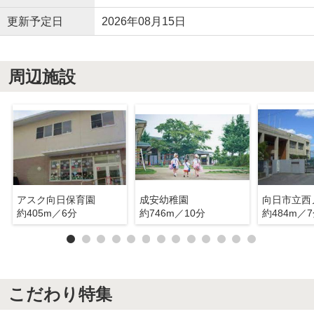
更新予定日
2026年08月15日
周辺施設
アスク向日保育園
成安幼稚園
向日市立西
約405m／6分
約746m／10分
約484m／
こだわり特集