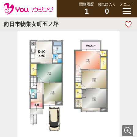
閲覧履歴
お気に入り
メニュー
1
0
向日市物集女町五ノ坪