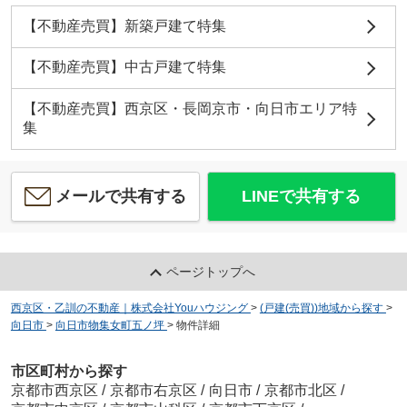
【不動産売買】新築戸建て特集
【不動産売買】中古戸建て特集
【不動産売買】西京区・長岡京市・向日市エリア特
集
メールで共有する
LINEで共有する
ページトップへ
西京区・乙訓の不動産｜株式会社Youハウジング
>
(戸建(売買))地域から探す
>
向日市
>
向日市物集女町五ノ坪
>
物件詳細
市区町村から探す
京都市西京区
/
京都市右京区
/
向日市
/
京都市北区
/