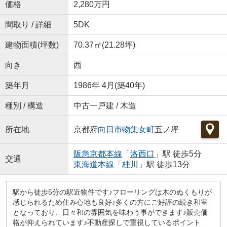
価格
2,280万円
間取り / 詳細
5DK
建物面積(坪数)
70.37㎡(21.28坪)
向き
西
築年月
1986年 4月(築40年)
種別 / 構造
中古一戸建 / 木造
所在地
京都府
向日市
物集女町
五ノ坪
阪急京都本線
「
洛西口
」駅 徒歩5分
交通
東海道本線
「
桂川
」駅 徒歩13分
駅から徒歩5分の駅近物件です♪フローリングは木のぬくもりが
感じられるため住み心地も良好♪多くの方にご好評の続き和室
となっており、日々和の雰囲気を味わう事ができます♪販売価
格が抑えられています♪不動産探しで重視しているポイント