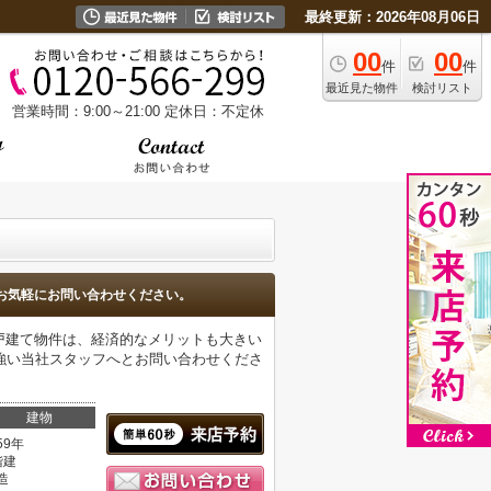
最終更新：2026年08月06日
00
00
件
件
最近見た物件
検討リスト
営業時間：9:00～21:00
定休日：不定休
お気軽にお問い合わせください。
戸建て物件は、経済的なメリットも大きい
強い当社スタッフへとお問い合わせくださ
建物
59年
階建
造