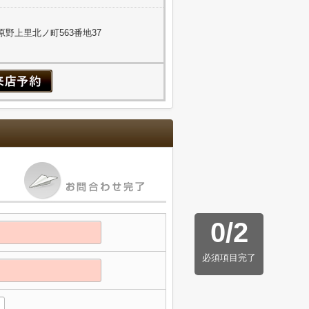
野上里北ノ町563番地37
0
/
2
必須項目完了