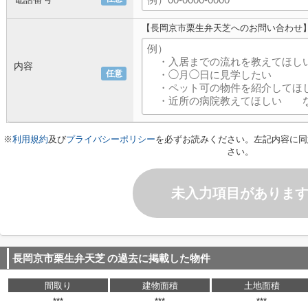
【長岡京市栗生弁天芝へのお問い合わせ
内容
任意
※
利用規約
及び
プライバシーポリシー
を必ずお読みください。左記内容に同
さい。
未入力項目がありま
長岡京市栗生弁天芝
の過去に掲載した物件
間取り
建物面積
土地面積
***
***
***