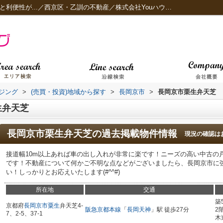
長岡京市栗生弁天芝 接道幅が10m以上あると利便性が...／西京区・乙訓の不動産／株式会社Youハウジング
ジング
>
(売買・投資)地域から探す
>
長岡京市
>
長岡京市栗生弁天芝
生弁天芝
長岡京市栗生弁天芝
の過去掲載物件情報
現況の確認は
接道幅10m以上あれば車の出し入れが非常に楽です！ニーズの高い中古の
です！不動産について何かご不明な点などがございましたら、長岡京市に
い！しっかりとお応えいたします(#^^#)
所在地
交通
築
京都府
長岡京市
粟生
弁天芝4-
阪急京都本線
「
長岡天神
」駅 徒歩27分
2
7、2-5、37-1
木