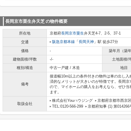
長岡京市栗生弁天芝
の物件概要
所在地
京都府
長岡京市
粟生
弁天芝4-7、2-5、37-1
阪急京都本線
「
長岡天神
」駅 徒歩27分
交通
価格
-
築年月（築
建物面積/坪数
-/-
土地面積/
種別/構造
中古一戸建 / 木造
地目
接道幅10m以上の条件付きの物件は車の出し
済的なメリットが大きいのが特徴です。長岡京
備考
ので、マイホームの購入をお考えなら、ぜひ当
ます。
株式会社Youハウジング
京都府京都市西京区
取扱会社
TEL:0120-566-299
京都府知事 (1) 第014266