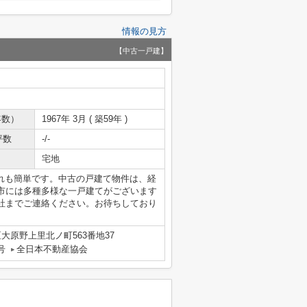
情報の見方
【中古一戸建】
年数）
1967年 3月 ( 築59年 )
坪数
-/-
宅地
入れも簡単です。中古の戸建て物件は、経
市には多種多様な一戸建てがございます
社までご連絡ください。お待ちしており
大原野上里北ノ町563番地37
号
全日本不動産協会