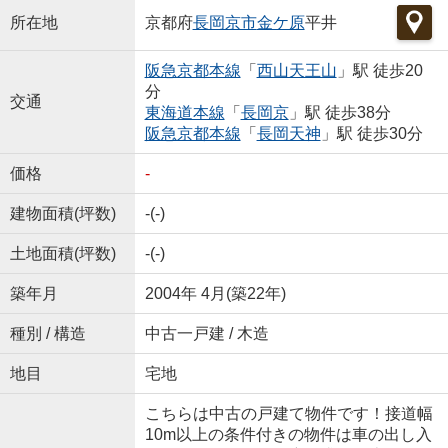
所在地
京都府
長岡京市
金ケ原
平井
阪急京都本線
「
西山天王山
」駅 徒歩20
分
交通
東海道本線
「
長岡京
」駅 徒歩38分
阪急京都本線
「
長岡天神
」駅 徒歩30分
価格
-
建物面積(坪数)
-(-)
土地面積(坪数)
-(-)
築年月
2004年 4月(築22年)
種別 / 構造
中古一戸建 / 木造
地目
宅地
こちらは中古の戸建て物件です！接道幅
10m以上の条件付きの物件は車の出し入