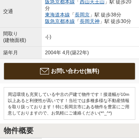
阪急京都本線
「
西山天王山
」駅 徒歩20
分
交通
東海道本線
「
長岡京
」駅 徒歩38分
阪急京都本線
「
長岡天神
」駅 徒歩30分
間取り
-(-)
(建物面積)
築年月
2004年 4月(築22年)
お問い合わせ(無料)
周辺環境も充実している中古の戸建て物件です！接道幅が10m
以上あると利便性が高いです！当社では多種多様な不動産情報
を取り扱っております！特に長岡京市にある物件を豊富にご用
意しておりますので、お気軽にご連絡ください(*^_^*)
物件概要