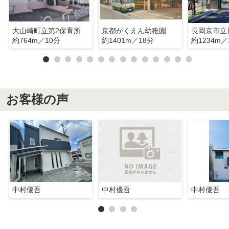
大山崎町立第2保育所
京都がくえん幼稚園
約764m／10分
約1401m／18分
約1234m／
お客様の声
中村優吾
中村優吾
中村優吾