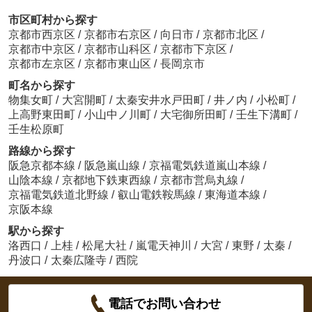
市区町村から探す
京都市西京区
/
京都市右京区
/
向日市
/
京都市北区
/
京都市中京区
/
京都市山科区
/
京都市下京区
/
京都市左京区
/
京都市東山区
/
長岡京市
町名から探す
物集女町
/
大宮開町
/
太秦安井水戸田町
/
井ノ内
/
小松町
/
上高野東田町
/
小山中ノ川町
/
大宅御所田町
/
壬生下溝町
/
壬生松原町
路線から探す
阪急京都本線
/
阪急嵐山線
/
京福電気鉄道嵐山本線
/
山陰本線
/
京都地下鉄東西線
/
京都市営烏丸線
/
京福電気鉄道北野線
/
叡山電鉄鞍馬線
/
東海道本線
/
京阪本線
駅から探す
洛西口
/
上桂
/
松尾大社
/
嵐電天神川
/
大宮
/
東野
/
太秦
/
丹波口
/
太秦広隆寺
/
西院
電話でお問い合わせ