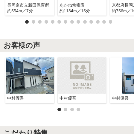
長岡京市立新田保育所
あかね幼稚園
約554m／7分
約1134m／15分
約756m／1
お客様の声
中村優吾
中村優吾
中村優吾
こだわり特集