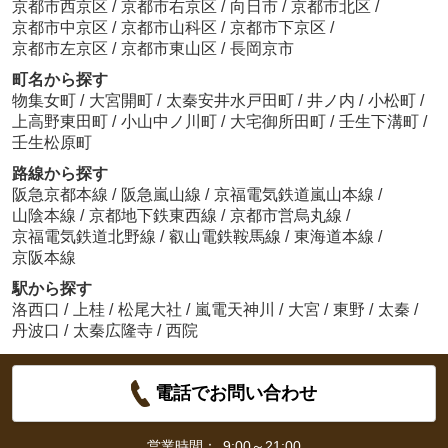
京都市西京区
/
京都市右京区
/
向日市
/
京都市北区
/
京都市中京区
/
京都市山科区
/
京都市下京区
/
京都市左京区
/
京都市東山区
/
長岡京市
町名から探す
物集女町
/
大宮開町
/
太秦安井水戸田町
/
井ノ内
/
小松町
/
上高野東田町
/
小山中ノ川町
/
大宅御所田町
/
壬生下溝町
/
壬生松原町
路線から探す
阪急京都本線
/
阪急嵐山線
/
京福電気鉄道嵐山本線
/
山陰本線
/
京都地下鉄東西線
/
京都市営烏丸線
/
京福電気鉄道北野線
/
叡山電鉄鞍馬線
/
東海道本線
/
京阪本線
駅から探す
洛西口
/
上桂
/
松尾大社
/
嵐電天神川
/
大宮
/
東野
/
太秦
/
丹波口
/
太秦広隆寺
/
西院
電話でお問い合わせ
営業時間：
9:00～21:00