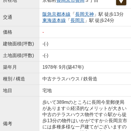
所在地
京都府
長岡京市
長岡
３丁目
阪急京都本線
「
長岡天神
」駅 徒歩13分
交通
東海道本線
「
長岡京
」駅 徒歩24分
価格
-
建物面積(坪数)
-(-)
土地面積(坪数)
-(-)
築年月
1978年 9月(築47年)
種別 / 構造
中古テラスハウス / 鉄骨造
地目
宅地
歩いて389mのところに長岡今里郵便局
があります☆経済的なメリットが大きい
中古のテラスハウス物件です☆駅から徒
歩13分の物件はいかがですか☆長岡京市
備考
には多種多様な一戸建てがございますの