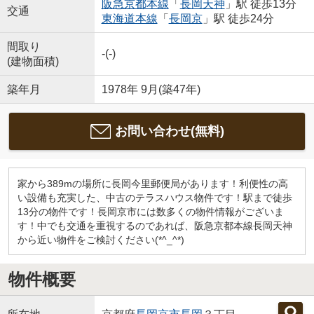
阪急京都本線
「
長岡天神
」駅 徒歩13分
交通
東海道本線
「
長岡京
」駅 徒歩24分
間取り
-(-)
(建物面積)
築年月
1978年 9月(築47年)
お問い合わせ(無料)
家から389mの場所に長岡今里郵便局があります！利便性の高
い設備も充実した、中古のテラスハウス物件です！駅まで徒歩
13分の物件です！長岡京市には数多くの物件情報がございま
す！中でも交通を重視するのであれば、阪急京都本線長岡天神
から近い物件をご検討ください(*^_^*)
物件概要