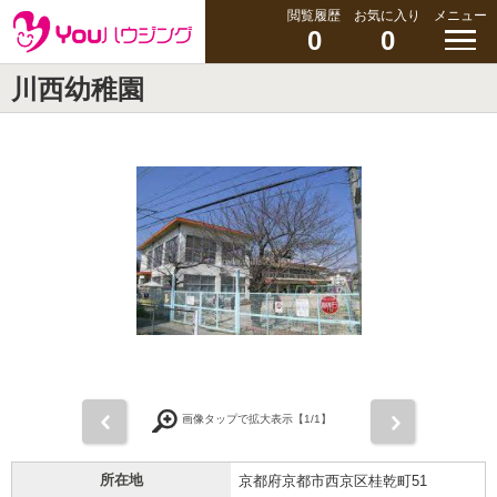
閲覧履歴
お気に入り
メニュー
0
0
川西幼稚園
前
次
画像タップで拡大表示【
1
/1】
所在地
京都府京都市西京区桂乾町51