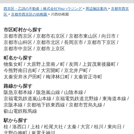
西京区・乙訓の不動産｜株式会社Youハウジング
>
周辺施設案内
>
京都市西京
区
>
京都市西京区の幼稚園
>
川西幼稚園
市区町村から探す
京都市西京区
/
京都市右京区
/
京都市東山区
/
向日市
/
京都市山科区
/
京都市北区
/
長岡京市
/
京都市下京区
/
京都市中京区
/
京都市上京区
町名から探す
物集女町
/
大原野上里南ノ町
/
友岡
/
上賀茂東後藤町
/
今熊野南日吉町
/
大宮開町
/
京北井戸町
/
太秦安井水戸田町
/
梅津林口町
/
太秦皆正寺町
路線から探す
阪急京都本線
/
阪急嵐山線
/
山陰本線
/
京福電気鉄道嵐山本線
/
京福電気鉄道北野線
/
東海道本線
/
京阪本線
/
京都地下鉄東西線
/
京都市営烏丸線
/
叡山電鉄鞍馬線
駅から探す
桂
/
洛西口
/
上桂
/
松尾大社
/
太秦
/
大宮
/
桂川
/
東向日
/
北野白梅町
/
嵐電天神川