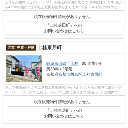
こちらの物件はセブンイレブン 京都上桂前田町店まで165mにあります♪家か
ら475mの場所に京都桂上豆田郵便局があります♪平成30年3月築の物件とな
り、室内も綺麗です♪戸建て物件をお探し...
現在販売物件情報がありません。
「上桂前田町」への
お問い合わせはこちら
上桂東居町
売買 | 中古一戸建
阪急嵐山線
「
上桂
」駅 徒歩6分
築39年 / 2階建
京都府
京都市西京区
上桂東居町
歩いて463mのところに京都上桂郵便局があります♪こちらの物件は最寄りの
スーパー「フレスコ 上桂店」が284m以内にあります♪駅徒歩6分の物件です♪
戸建て物件をお探しの方は、便利な価格...
現在販売物件情報がありません。
「上桂東居町」への
お問い合わせはこちら