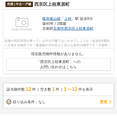
西京区上桂東居町
売買 | 中古一戸建
阪急嵐山線
「
上桂
」駅 徒歩8分
築40年 / 2階建
京都府
京都市西京区
上桂東居町
設備や周辺環境が整っている中古戸建てはいかがでしょうか！徒歩8分圏内
に立地する物件です！接道幅が10m以上と安心な条件の物件です！京都市西
京区に特化した当社では、多種多様な不...
現在販売物件情報がありません。
「西京区上桂東居町」への
お問い合わせはこちら
12
1
1～12
該当物件数
件
空き数
件
件を表示
変更
絞り込み条件：
なし