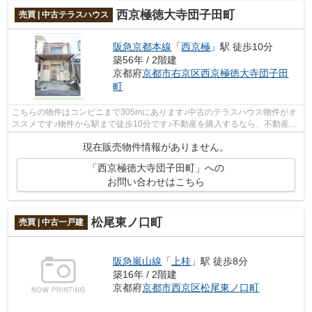
西京極徳大寺団子田町
売買 | 中古テラスハウス
阪急京都本線
「
西京極
」駅 徒歩10分
築56年 / 2階建
京都府
京都市右京区
西京極徳大寺団子田
町
こちらの物件はコンビニまで305mにあります♪中古のテラスハウス物件がオ
ススメです♪物件から駅まで徒歩10分です♪不動産を購入するなら、不動産情
報を豊富に取り扱っている当社にご用命...
現在販売物件情報がありません。
「西京極徳大寺団子田町」への
お問い合わせはこちら
松尾東ノ口町
売買 | 中古一戸建
阪急嵐山線
「
上桂
」駅 徒歩8分
築16年 / 2階建
京都府
京都市西京区
松尾東ノ口町