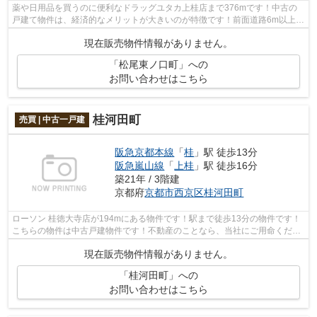
薬や日用品を買うのに便利なドラッグユタカ上桂店まで376mです！中古の
戸建て物件は、経済的なメリットが大きいのが特徴です！前面道路6m以上の
物件です！物件から駅まで徒歩8分です！...
現在販売物件情報がありません。
「松尾東ノ口町」への
お問い合わせはこちら
桂河田町
売買 | 中古一戸建
阪急京都本線
「
桂
」駅 徒歩13分
阪急嵐山線
「
上桂
」駅 徒歩16分
築21年 / 3階建
京都府
京都市西京区
桂河田町
ローソン 桂徳大寺店が194mにある物件です！駅まで徒歩13分の物件です！
こちらの物件は中古戸建物件です！不動産のことなら、当社にご用命くださ
い！豊富な経験と知識を持つ当社なら、...
現在販売物件情報がありません。
「桂河田町」への
お問い合わせはこちら