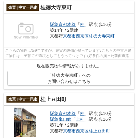
桂徳大寺東町
売買 | 中古一戸建
阪急京都本線
「
桂
」駅 徒歩16分
築14年 / 2階建
京都府
京都市西京区
桂徳大寺東町
こちらの物件は築9年ですが、充実の設備が整っています♪こちらの中古戸建
て物件は、子育ての環境としてもうってつけです♪好条件の揃った前面道路
6m以上の物件をお薦めいたします♪京都...
現在販売物件情報がありません。
「桂徳大寺東町」への
お問い合わせはこちら
桂上豆田町
売買 | 中古一戸建
阪急京都本線
「
桂
」駅 徒歩10分
阪急嵐山線
「
上桂
」駅 徒歩16分
築71年 / 2階建
京都府
京都市西京区
桂上豆田町