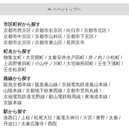
ページトップへ
市区町村から探す
京都市西京区
/
京都市右京区
/
向日市
/
京都市北区
/
京都市中京区
/
京都市山科区
/
京都市下京区
/
京都市左京区
/
京都市東山区
/
長岡京市
町名から探す
物集女町
/
大宮開町
/
太秦安井水戸田町
/
井ノ内
/
小松町
/
上高野東田町
/
小山中ノ川町
/
大宅御所田町
/
壬生下溝町
/
壬生松原町
路線から探す
阪急京都本線
/
阪急嵐山線
/
京福電気鉄道嵐山本線
/
山陰本線
/
京都地下鉄東西線
/
京都市営烏丸線
/
京福電気鉄道北野線
/
叡山電鉄鞍馬線
/
東海道本線
/
京阪本線
駅から探す
洛西口
/
上桂
/
松尾大社
/
嵐電天神川
/
大宮
/
東野
/
太秦
/
丹波口
/
太秦広隆寺
/
西院