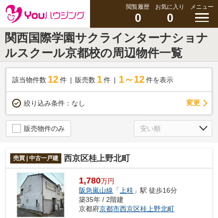
閲覧履歴
お気に入り
メニュー
0
0
関西国際学園サクラインターナショナ
ルスクール京都校の周辺物件一覧
12
1
1～12
該当物件数
件
販売数
件
件を表示
変更
絞り込み条件：
なし
販売物件のみ
西京区桂上野北町
売買 | 中古一戸建
1,780
万円
阪急嵐山線
「
上桂
」駅 徒歩16分
築35年 / 2階建
京都府
京都市西京区
桂上野北町