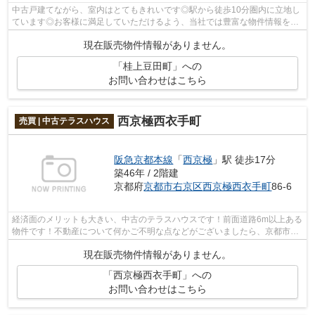
中古戸建てながら、室内はとてもきれいです◎駅から徒歩10分圏内に立地し
ています◎お客様に満足していただけるよう、当社では豊富な物件情報を取
り扱っておりますので、不動産購入をお...
現在販売物件情報がありません。
「桂上豆田町」への
お問い合わせはこちら
西京極西衣手町
売買 | 中古テラスハウス
阪急京都本線
「
西京極
」駅 徒歩17分
築46年 / 2階建
京都府
京都市右京区
西京極西衣手町
86-6
経済面のメリットも大きい、中古のテラスハウスです！前面道路6m以上ある
物件です！不動産について何かご不明な点などがございましたら、京都市右
京区に強い当社スタッフへとお問い合...
現在販売物件情報がありません。
「西京極西衣手町」への
お問い合わせはこちら