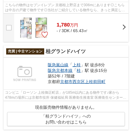
こちらの物件はセブンイレブン 京都桂上野店まで306mにあります◎こちら
は中古の戸建て物件です◎当社がご紹介している物件なら、きっと満足して
いただけるでしょう◎お客様のご要望やニ...
1,780
万
円
- / 3DK / 65.43㎡
桂グランドハイツ
売買 | 中古マンション
阪急嵐山線
「
上桂
」駅 徒歩8分
阪急京都本線
「
桂
」駅 徒歩15分
築52年 / 7階建
京都府
京都市西京区
上桂前田町
コンビニ「ローソン 上桂御正町店」が185m以内にある物件です♪家から
478mの場所には京都市役所 保健福祉局 医療衛生推進室 医療衛生センター
西京医療衛生があります♪駅から徒歩8分の...
現在販売物件情報がありません。
「桂グランドハイツ」への
お問い合わせはこちら