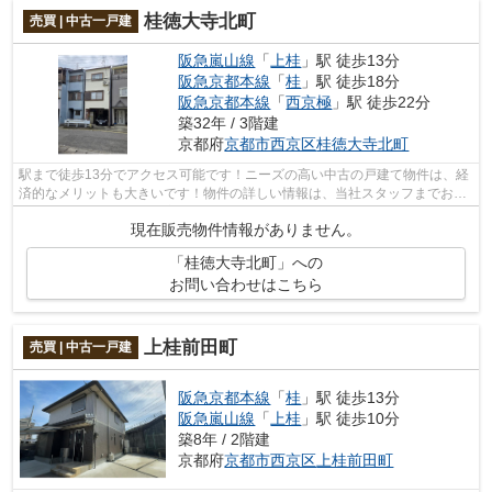
桂徳大寺北町
売買 | 中古一戸建
阪急嵐山線
「
上桂
」駅 徒歩13分
阪急京都本線
「
桂
」駅 徒歩18分
阪急京都本線
「
西京極
」駅 徒歩22分
築32年 / 3階建
京都府
京都市西京区
桂徳大寺北町
駅まで徒歩13分でアクセス可能です！ニーズの高い中古の戸建て物件は、経
済的なメリットも大きいです！物件の詳しい情報は、当社スタッフまでお気
軽にご連絡ください！お客様が気にな...
現在販売物件情報がありません。
「桂徳大寺北町」への
お問い合わせはこちら
上桂前田町
売買 | 中古一戸建
阪急京都本線
「
桂
」駅 徒歩13分
阪急嵐山線
「
上桂
」駅 徒歩10分
築8年 / 2階建
京都府
京都市西京区
上桂前田町