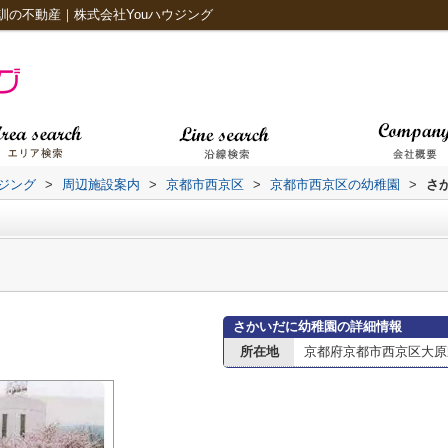
の不動産｜株式会社Youハウジング
ジング
>
周辺施設案内
>
京都市西京区
>
京都市西京区の幼稚園
>
さ
さかいだに幼稚園の詳細情報
所在地
京都府京都市西京区大原