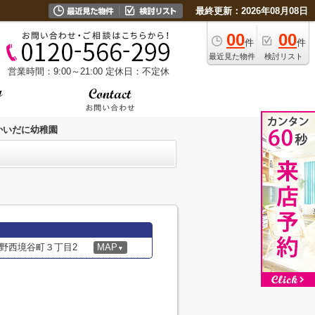
最終更新：2026年08月08日
00
00
件
件
最近見た物件
検討リスト
営業時間：9:00～21:00
定休日：不定休
かいだに幼稚園
野西境谷町３丁目2
MAP
▼