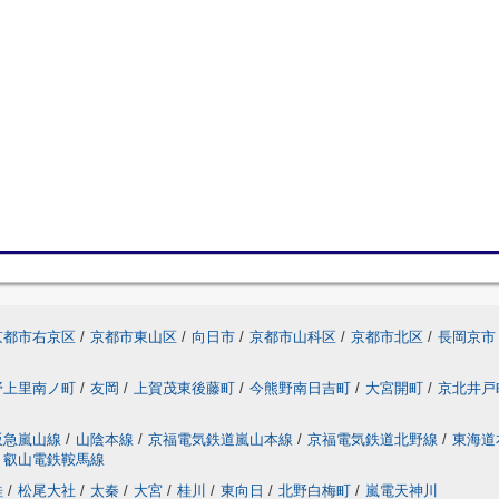
京都市右京区
/
京都市東山区
/
向日市
/
京都市山科区
/
京都市北区
/
長岡京市
野上里南ノ町
/
友岡
/
上賀茂東後藤町
/
今熊野南日吉町
/
大宮開町
/
京北井戸
阪急嵐山線
/
山陰本線
/
京福電気鉄道嵐山本線
/
京福電気鉄道北野線
/
東海道
叡山電鉄鞍馬線
桂
/
松尾大社
/
太秦
/
大宮
/
桂川
/
東向日
/
北野白梅町
/
嵐電天神川