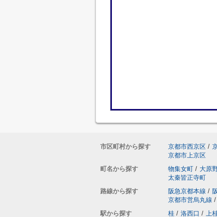
市区町村から探す
京都市西京区
/
京都市上京区
町名から探す
物集女町
/
大原
太秦皆正寺町
路線から探す
阪急京都本線
/
京都市営烏丸線
/
駅から探す
桂
/
洛西口
/
上