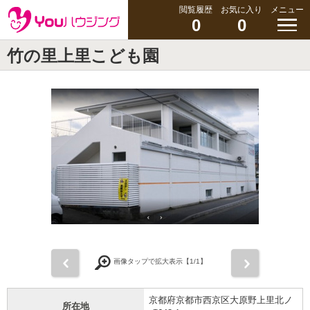
閲覧履歴
お気に入り
メニュー
0
0
竹の里上里こども園
前
次
画像タップで拡大表示【
1
/1】
京都府京都市西京区大原野上里北ノ
所在地