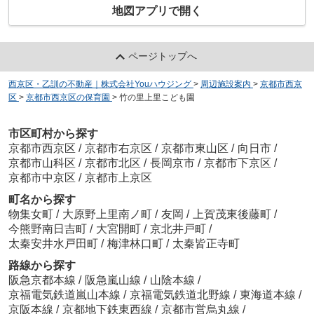
地図アプリで開く
ページトップへ
西京区・乙訓の不動産｜株式会社Youハウジング
>
周辺施設案内
>
京都市西京
区
>
京都市西京区の保育園
>
竹の里上里こども園
市区町村から探す
京都市西京区
/
京都市右京区
/
京都市東山区
/
向日市
/
京都市山科区
/
京都市北区
/
長岡京市
/
京都市下京区
/
京都市中京区
/
京都市上京区
町名から探す
物集女町
/
大原野上里南ノ町
/
友岡
/
上賀茂東後藤町
/
今熊野南日吉町
/
大宮開町
/
京北井戸町
/
太秦安井水戸田町
/
梅津林口町
/
太秦皆正寺町
路線から探す
阪急京都本線
/
阪急嵐山線
/
山陰本線
/
京福電気鉄道嵐山本線
/
京福電気鉄道北野線
/
東海道本線
/
京阪本線
/
京都地下鉄東西線
/
京都市営烏丸線
/