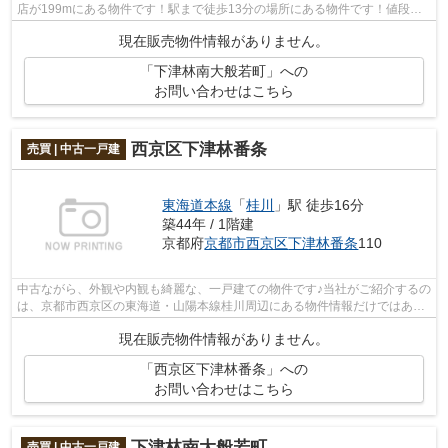
店が199mにある物件です！駅まで徒歩13分の場所にある物件です！値段が
お手ごろな中古戸建てはいかがでしょうか...
現在販売物件情報がありません。
「下津林南大般若町」への
お問い合わせはこちら
西京区下津林番条
売買 | 中古一戸建
東海道本線
「
桂川
」駅 徒歩16分
築44年 / 1階建
京都府
京都市西京区
下津林番条
110
中古ながら、外観や内観も綺麗な、一戸建ての物件です♪当社がご紹介するの
は、京都市西京区の東海道・山陽本線桂川周辺にある物件情報だけではあり
ません♪地域情報も併せてご紹介させ...
現在販売物件情報がありません。
「西京区下津林番条」への
お問い合わせはこちら
下津林南大般若町
売買 | 中古一戸建