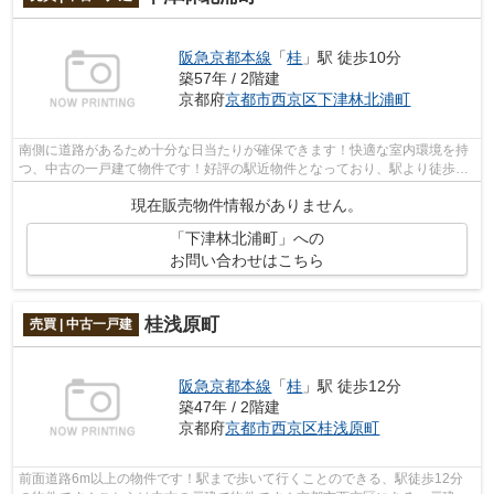
阪急京都本線
「
桂
」駅 徒歩10分
築57年 / 2階建
京都府
京都市西京区
下津林北浦町
南側に道路があるため十分な日当たりが確保できます！快適な室内環境を持
つ、中古の一戸建て物件です！好評の駅近物件となっており、駅より徒歩10
分に立地しています！阪急京都本線桂...
現在販売物件情報がありません。
「下津林北浦町」への
お問い合わせはこちら
桂浅原町
売買 | 中古一戸建
阪急京都本線
「
桂
」駅 徒歩12分
築47年 / 2階建
京都府
京都市西京区
桂浅原町
前面道路6m以上の物件です！駅まで歩いて行くことのできる、駅徒歩12分