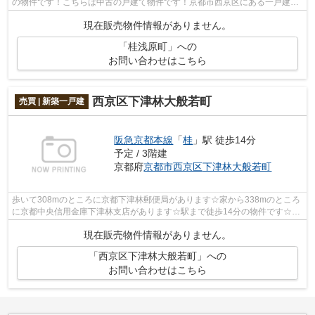
の物件です！こちらは中古の戸建て物件です！京都市西京区にある一戸建て
のお問い合わせは、当社が承っておりま...
現在販売物件情報がありません。
「桂浅原町」への
お問い合わせはこちら
西京区下津林大般若町
売買 | 新築一戸建
阪急京都本線
「
桂
」駅 徒歩14分
予定 / 3階建
京都府
京都市西京区
下津林大般若町
歩いて308mのところに京都下津林郵便局があります☆家から338mのところ
に京都中央信用金庫下津林支店があります☆駅まで徒歩14分の物件です☆不
動産の購入は大きなお買い物です☆そこで失...
現在販売物件情報がありません。
「西京区下津林大般若町」への
お問い合わせはこちら