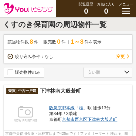
閲覧履歴
お気に入り
メニュー
0
0
くすのき保育園の周辺物件一覧
8
0
1～8
該当物件数
件
販売数
件
件を表示
変更
絞り込み条件：
なし
販売物件のみ
下津林南大般若町
売買 | 中古一戸建
阪急京都本線
「
桂
」駅 徒歩13分
築34年 / 3階建
京都府
京都市西京区
下津林大般若町
京都中央信用金庫下津林支店まで428mです！ファミリーマート 桂西滝川町