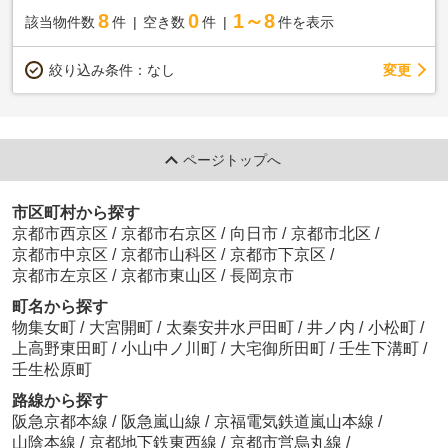
8
0
1～8
該当物件数
件
空き数
件
件を表示
変更
絞り込み条件：
なし
ページトップへ
市区町村から探す
京都市西京区
/
京都市右京区
/
向日市
/
京都市北区
/
京都市中京区
/
京都市山科区
/
京都市下京区
/
京都市左京区
/
京都市東山区
/
長岡京市
町名から探す
物集女町
/
大宮開町
/
太秦安井水戸田町
/
井ノ内
/
小松町
/
上高野東田町
/
小山中ノ川町
/
大宅御所田町
/
壬生下溝町
/
壬生松原町
路線から探す
阪急京都本線
/
阪急嵐山線
/
京福電気鉄道嵐山本線
/
山陰本線
/
京都地下鉄東西線
/
京都市営烏丸線
/