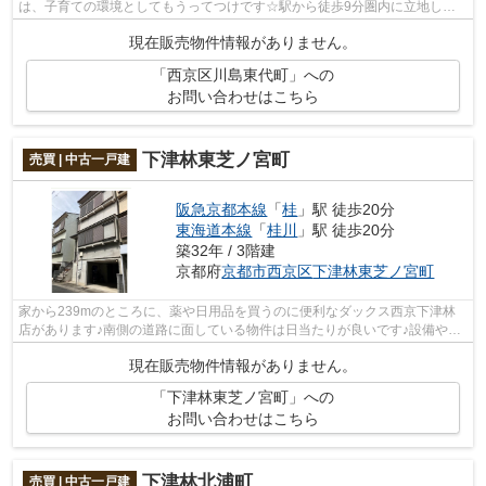
は、子育ての環境としてもうってつけです☆駅から徒歩9分圏内に立地して
います☆前面道路6m以上という駐車もラクラク...
現在販売物件情報がありません。
「西京区川島東代町」への
お問い合わせはこちら
下津林東芝ノ宮町
売買 | 中古一戸建
阪急京都本線
「
桂
」駅 徒歩20分
東海道本線
「
桂川
」駅 徒歩20分
築32年 / 3階建
京都府
京都市西京区
下津林東芝ノ宮町
家から239mのところに、薬や日用品を買うのに便利なダックス西京下津林
店があります♪南側の道路に面している物件は日当たりが良いです♪設備や周
辺環境が整っている中古戸建てはいかが...
現在販売物件情報がありません。
「下津林東芝ノ宮町」への
お問い合わせはこちら
下津林北浦町
売買 | 中古一戸建