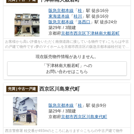
阪急京都本線
「
桂
」駅 徒歩16分
東海道本線
「
桂川
」駅 徒歩16分
阪急京都本線
「
洛西口
」駅 徒歩24分
築29年 / 3階建
京都府
京都市西京区
下津林南大般若町
お客様から高い評価をいただく南側道路に接している物件です♪こちらは中古
の戸建て物件です♪夢のマイホームを京都市西京区の阪急京都本線桂付近で探
しましょう♪きっと素敵な一戸建てが...
現在販売物件情報がありません。
「下津林南大般若町」への
お問い合わせはこちら
西京区川島東代町
売買 | 中古一戸建
阪急京都本線
「
桂
」駅 徒歩9分
築29年 / 3階建
京都府
京都市西京区
川島東代町
西京警察署 桂交番が493mのところにあります☆こちらの中古戸建て物件