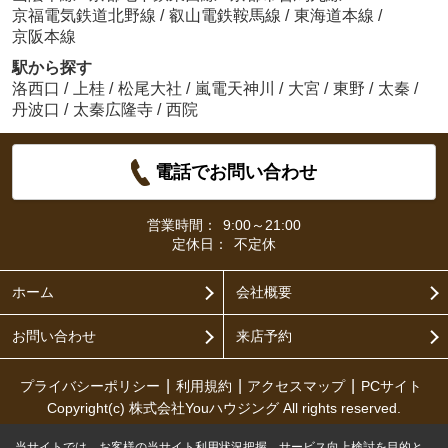
京福電気鉄道北野線
/
叡山電鉄鞍馬線
/
東海道本線
/
京阪本線
駅から探す
洛西口
/
上桂
/
松尾大社
/
嵐電天神川
/
大宮
/
東野
/
太秦
/
丹波口
/
太秦広隆寺
/
西院
電話でお問い合わせ
営業時間：
9:00～21:00
定休日：
不定休
ホーム
会社概要
お問い合わせ
来店予約
プライバシーポリシー
利用規約
アクセスマップ
PCサイト
Copyright(c) 株式会社Youハウジング All rights reserved.
当サイトでは、お客様の当サイト利用状況把握、サービス向上検討を目的と