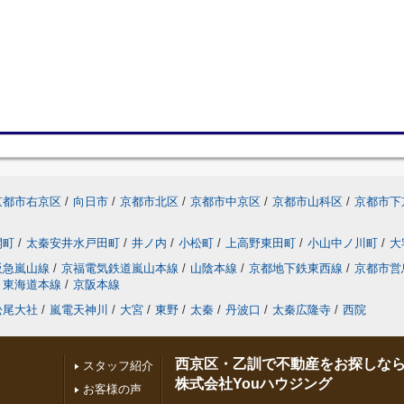
京都市右京区
/
向日市
/
京都市北区
/
京都市中京区
/
京都市山科区
/
京都市下
開町
/
太秦安井水戸田町
/
井ノ内
/
小松町
/
上高野東田町
/
小山中ノ川町
/
大
阪急嵐山線
/
京福電気鉄道嵐山本線
/
山陰本線
/
京都地下鉄東西線
/
京都市営
東海道本線
/
京阪本線
松尾大社
/
嵐電天神川
/
大宮
/
東野
/
太秦
/
丹波口
/
太秦広隆寺
/
西院
西京区・乙訓で不動産をお探しな
スタッフ紹介
株式会社Youハウジング
お客様の声