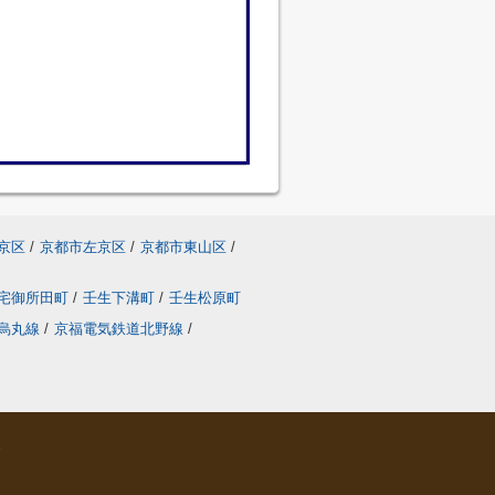
京区
/
京都市左京区
/
京都市東山区
/
宅御所田町
/
壬生下溝町
/
壬生松原町
烏丸線
/
京福電気鉄道北野線
/
ら