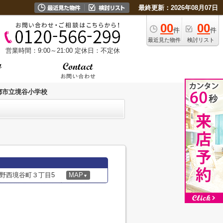
最終更新：2026年08月07日
00
00
件
件
最近見た物件
検討リスト
営業時間：9:00～21:00
定休日：不定休
都市立境谷小学校
野西境谷町３丁目5
MAP
▼