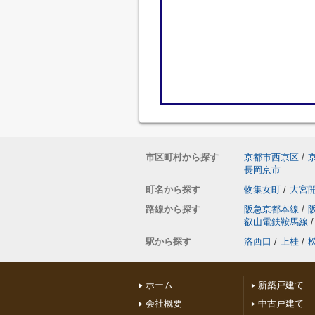
市区町村から探す
京都市西京区
/
長岡京市
町名から探す
物集女町
/
大宮
路線から探す
阪急京都本線
/
叡山電鉄鞍馬線
/
駅から探す
洛西口
/
上桂
/
ホーム
新築戸建て
会社概要
中古戸建て