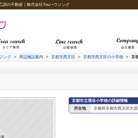
乙訓の不動産｜株式会社Youハウジング
ジング
>
周辺施設案内
>
京都市西京区
>
京都市西京区の小学校
>
京
京都市立境谷小学校の詳細情報
所在地
京都府京都市西京区大原