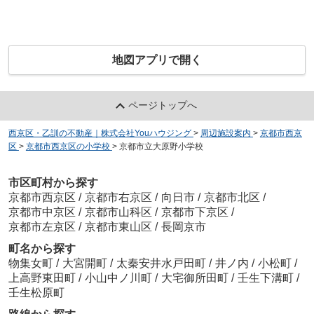
地図アプリで開く
ページトップへ
西京区・乙訓の不動産｜株式会社Youハウジング
>
周辺施設案内
>
京都市西京
区
>
京都市西京区の小学校
>
京都市立大原野小学校
市区町村から探す
京都市西京区
/
京都市右京区
/
向日市
/
京都市北区
/
京都市中京区
/
京都市山科区
/
京都市下京区
/
京都市左京区
/
京都市東山区
/
長岡京市
町名から探す
物集女町
/
大宮開町
/
太秦安井水戸田町
/
井ノ内
/
小松町
/
上高野東田町
/
小山中ノ川町
/
大宅御所田町
/
壬生下溝町
/
壬生松原町