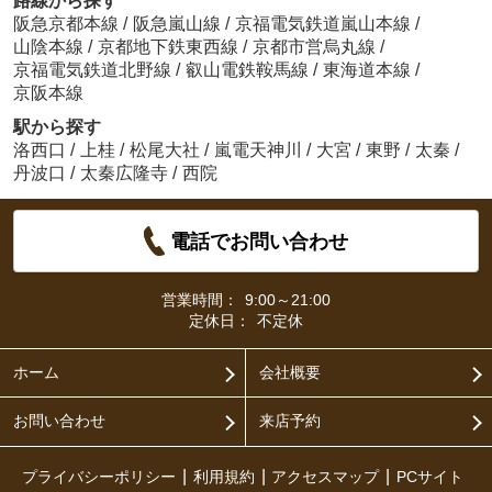
路線から探す
阪急京都本線
/
阪急嵐山線
/
京福電気鉄道嵐山本線
/
山陰本線
/
京都地下鉄東西線
/
京都市営烏丸線
/
京福電気鉄道北野線
/
叡山電鉄鞍馬線
/
東海道本線
/
京阪本線
駅から探す
洛西口
/
上桂
/
松尾大社
/
嵐電天神川
/
大宮
/
東野
/
太秦
/
丹波口
/
太秦広隆寺
/
西院
電話でお問い合わせ
営業時間：
9:00～21:00
定休日：
不定休
ホーム
会社概要
お問い合わせ
来店予約
プライバシーポリシー
利用規約
アクセスマップ
PCサイト