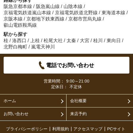
路線から探す
阪急京都本線
/
阪急嵐山線
/
山陰本線
/
京福電気鉄道嵐山本線
/
京福電気鉄道北野線
/
東海道本線
/
京阪本線
/
京都地下鉄東西線
/
京都市営烏丸線
/
叡山電鉄鞍馬線
駅から探す
桂
/
洛西口
/
上桂
/
松尾大社
/
太秦
/
大宮
/
桂川
/
東向日
/
北野白梅町
/
嵐電天神川
電話でお問い合わせ
営業時間：
9:00～21:00
定休日：
不定休
ホーム
会社概要
お問い合わせ
来店予約
プライバシーポリシー
利用規約
アクセスマップ
PCサイト