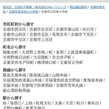
西京区・乙訓の不動産｜株式会社Youハウジング
>
周辺施設案内
>
京都市西京
区
>
京都市西京区の小学校
>
京都市立桂東小学校
市区町村から探す
京都市西京区
/
京都市右京区
/
京都市東山区
/
向日市
/
京都市山科区
/
京都市北区
/
長岡京市
/
京都市下京区
/
京都市中京区
/
京都市上京区
町名から探す
物集女町
/
大原野上里南ノ町
/
友岡
/
上賀茂東後藤町
/
今熊野南日吉町
/
大宮開町
/
京北井戸町
/
太秦安井水戸田町
/
梅津林口町
/
太秦皆正寺町
路線から探す
阪急京都本線
/
阪急嵐山線
/
山陰本線
/
京福電気鉄道嵐山本線
/
京福電気鉄道北野線
/
東海道本線
/
京阪本線
/
京都地下鉄東西線
/
京都市営烏丸線
/
叡山電鉄鞍馬線
駅から探す
桂
/
洛西口
/
上桂
/
松尾大社
/
太秦
/
大宮
/
桂川
/
東向日
/
北野白梅町
/
嵐電天神川