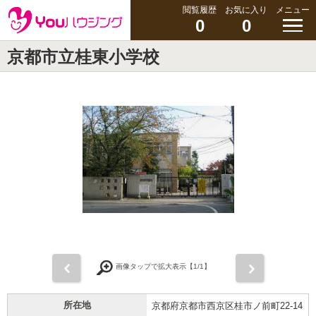
閲覧履歴
お気に入り
メニュー
0
0
京都市立桂東小学校
前
次
画像タップで拡大表示【
1
/1】
所在地
京都府京都市西京区桂市ノ前町22-14