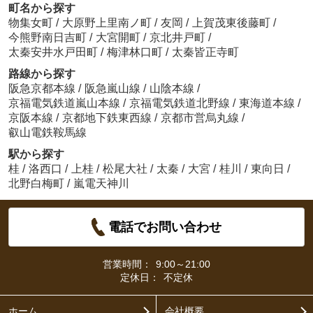
町名から探す
物集女町
/
大原野上里南ノ町
/
友岡
/
上賀茂東後藤町
/
今熊野南日吉町
/
大宮開町
/
京北井戸町
/
太秦安井水戸田町
/
梅津林口町
/
太秦皆正寺町
路線から探す
阪急京都本線
/
阪急嵐山線
/
山陰本線
/
京福電気鉄道嵐山本線
/
京福電気鉄道北野線
/
東海道本線
/
京阪本線
/
京都地下鉄東西線
/
京都市営烏丸線
/
叡山電鉄鞍馬線
駅から探す
桂
/
洛西口
/
上桂
/
松尾大社
/
太秦
/
大宮
/
桂川
/
東向日
/
北野白梅町
/
嵐電天神川
電話でお問い合わせ
営業時間：
9:00～21:00
定休日：
不定休
ホーム
会社概要