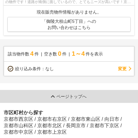
の物件です！道路が南側に面しているので、とてもニーズが高いです！京都
市西京区の阪急嵐山線上桂近くで一戸建...
現在販売物件情報がありません。
「御陵大枝山町5丁目」への
お問い合わせはこちら
4
0
1～4
該当物件数
件
空き数
件
件を表示
変更
絞り込み条件：
なし
ページトップへ
市区町村から探す
京都市西京区
/
京都市右京区
/
京都市東山区
/
向日市
/
京都市山科区
/
京都市北区
/
長岡京市
/
京都市下京区
/
京都市中京区
/
京都市上京区