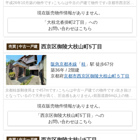
平成26年10月築の物件です♪こちらは中古の戸建て物件です♪京都市西京区エ
リアと阪急京都本線桂付近の不動産探し...
現在販売物件情報がありません。
「大枝北沓掛町2丁目」への
お問い合わせはこちら
西京区御陵大枝山町5丁目
売買 | 中古一戸建
阪急京都本線
「
桂
」駅 徒歩67分
築36年 / 2階建
京都府
京都市西京区
御陵大枝山町５丁目
京都桂坂郵便局まで457mです♪こちらは中古一戸建ての物件です♪吹き抜け
となっているので天井が高く、圧迫感もありません♪前面道路6m以上の物件
です♪夢のマイホームの購入を当社スタッ...
現在販売物件情報がありません。
「西京区御陵大枝山町5丁目」への
お問い合わせはこちら
西京区御陵大枝山5丁目
売買 | 中古一戸建