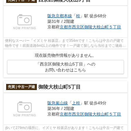
阪急京都本線
「
桂
」駅 徒歩68分
築31年 / 2階建
京都府
京都市西京区
御陵大枝山町５丁目
便利なスーパー「イズミヤ 桂坂店」まで354mです！こちらは中古の戸建て
物件です！前面道路6m以上の物件です！一戸建て探しなら当社までご連絡く
ださい！京都市西京区エリアや阪急京都...
現在販売物件情報がありません。
「西京区御陵大枝山5丁目」への
お問い合わせはこちら
御陵大枝山町5丁目
売買 | 中古一戸建
阪急嵐山線
「
上桂
」駅 徒歩49分
築36年 / 2階建
京都府
京都市西京区
御陵大枝山町５丁目
歩いて279mの場所に、イズミヤ 桂坂店があります！こちらは中古一戸建て