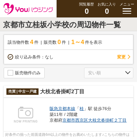
閲覧履歴
お気に入り
メニュー
0
0
京都市立桂坂小学校の周辺物件一覧
4
0
1～4
該当物件数
件
販売数
件
件を表示
変更
絞り込み条件：
なし
販売物件のみ
大枝北沓掛町2丁目
売買 | 中古一戸建
阪急京都本線
「
桂
」駅 徒歩76分
築11年 / 2階建
京都府
京都市西京区
大枝北沓掛町２丁目
好条件の揃った前面道路6m以上の物件をお薦めいたします♪こちらの物件は