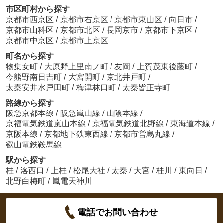
市区町村から探す
京都市西京区
/
京都市右京区
/
京都市東山区
/
向日市
/
京都市山科区
/
京都市北区
/
長岡京市
/
京都市下京区
/
京都市中京区
/
京都市上京区
町名から探す
物集女町
/
大原野上里南ノ町
/
友岡
/
上賀茂東後藤町
/
今熊野南日吉町
/
大宮開町
/
京北井戸町
/
太秦安井水戸田町
/
梅津林口町
/
太秦皆正寺町
路線から探す
阪急京都本線
/
阪急嵐山線
/
山陰本線
/
京福電気鉄道嵐山本線
/
京福電気鉄道北野線
/
東海道本線
/
京阪本線
/
京都地下鉄東西線
/
京都市営烏丸線
/
叡山電鉄鞍馬線
駅から探す
桂
/
洛西口
/
上桂
/
松尾大社
/
太秦
/
大宮
/
桂川
/
東向日
/
北野白梅町
/
嵐電天神川
電話でお問い合わせ