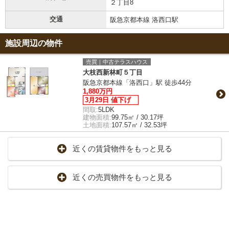
２丁目8
交通
阪急京都本線 洛西口駅
施設周辺の物件
売買｜中古テラスハウス
大枝西新林町５丁目
阪急京都本線「洛西口」駅 徒歩44分
1,880万円
3月29日 値下げ
間取:
5LDK
建物面積:
99.75㎡ / 30.17坪
土地面積:
107.57㎡ / 32.53坪
近くの賃貸物件をもっと見る
近くの売買物件をもっと見る