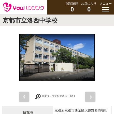
閲覧履歴
お気に入り
メニュー
0
0
京都市立洛西中学校
前
次
画像タップで拡大表示【
1
/1】
京都府京都市西京区大原野西境谷町
所在地