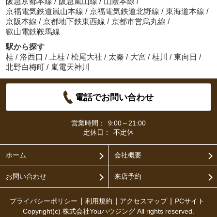
阪急京都本線
/
阪急嵐山線
/
山陰本線
/
京福電気鉄道嵐山本線
/
京福電気鉄道北野線
/
東海道本線
/
京阪本線
/
京都地下鉄東西線
/
京都市営烏丸線
/
叡山電鉄鞍馬線
駅から探す
桂
/
洛西口
/
上桂
/
松尾大社
/
太秦
/
大宮
/
桂川
/
東向日
/
北野白梅町
/
嵐電天神川
電話でお問い合わせ
営業時間：
9:00～21:00
定休日：
不定休
ホーム
会社概要
お問い合わせ
来店予約
プライバシーポリシー
利用規約
アクセスマップ
PCサイト
Copyright(c) 株式会社Youハウジング All rights reserved.