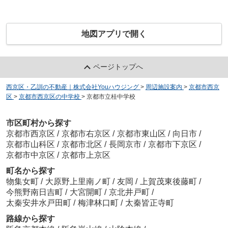
地図アプリで開く
ページトップへ
西京区・乙訓の不動産｜株式会社Youハウジング
>
周辺施設案内
>
京都市西京
区
>
京都市西京区の中学校
>
京都市立桂中学校
市区町村から探す
京都市西京区
/
京都市右京区
/
京都市東山区
/
向日市
/
京都市山科区
/
京都市北区
/
長岡京市
/
京都市下京区
/
京都市中京区
/
京都市上京区
町名から探す
物集女町
/
大原野上里南ノ町
/
友岡
/
上賀茂東後藤町
/
今熊野南日吉町
/
大宮開町
/
京北井戸町
/
太秦安井水戸田町
/
梅津林口町
/
太秦皆正寺町
路線から探す