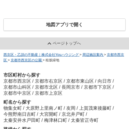
地図アプリで開く
ページトップへ
西京区・乙訓の不動産｜株式会社Youハウジング
>
周辺施設案内
>
京都市西京
区
>
京都市西京区の公園
>
桂坂緑地
市区町村から探す
京都市西京区
/
京都市右京区
/
京都市東山区
/
向日市
/
京都市山科区
/
京都市北区
/
長岡京市
/
京都市下京区
/
京都市中京区
/
京都市上京区
町名から探す
物集女町
/
大原野上里南ノ町
/
友岡
/
上賀茂東後藤町
/
今熊野南日吉町
/
大宮開町
/
京北井戸町
/
太秦安井水戸田町
/
梅津林口町
/
太秦皆正寺町