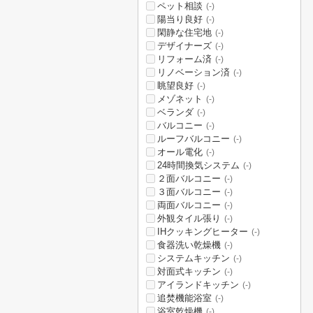
ペット相談
(-)
陽当り良好
(-)
閑静な住宅地
(-)
デザイナーズ
(-)
リフォーム済
(-)
リノベーション済
(-)
眺望良好
(-)
メゾネット
(-)
ベランダ
(-)
バルコニー
(-)
ルーフバルコニー
(-)
オール電化
(-)
24時間換気システム
(-)
２面バルコニー
(-)
３面バルコニー
(-)
両面バルコニー
(-)
外観タイル張り
(-)
IHクッキングヒーター
(-)
食器洗い乾燥機
(-)
システムキッチン
(-)
対面式キッチン
(-)
アイランドキッチン
(-)
追焚機能浴室
(-)
浴室乾燥機
(-)