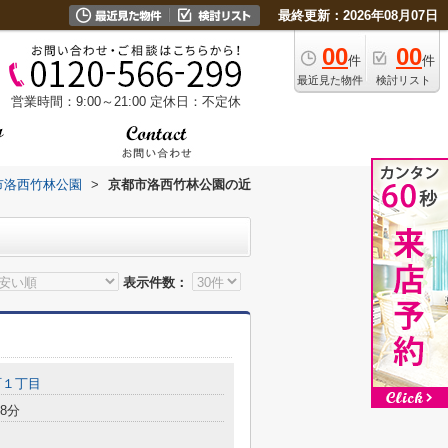
最終更新：2026年08月07日
00
00
件
件
最近見た物件
検討リスト
営業時間：9:00～21:00
定休日：不定休
市洛西竹林公園
>
京都市洛西竹林公園の近
表示件数：
町１丁目
8分