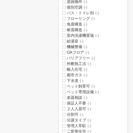
居抜物件
(-)
個別空調
(-)
バス・トイレ別
(-)
フローリング
(-)
免震構造
(-)
耐震構造
(-)
室内洗濯機置場
(-)
給湯室
(-)
機械警備
(-)
OAフロア
(-)
バリアフリー
(-)
外断熱工法
(-)
輸入住宅
(-)
都市ガス
(-)
下水道
(-)
ペット飼育可
(-)
ペット専用設備
(-)
楽器相談
(-)
保証人不要
(-)
２人入居可
(-)
分割可
(-)
分譲タイプ
(-)
管理人常駐
(-)
二世帯住宅
(-)