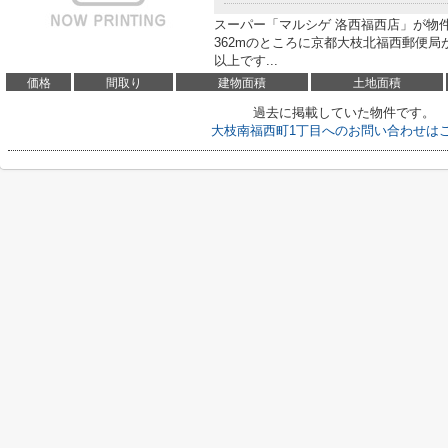
スーパー「マルシゲ 洛西福西店」が物件
362mのところに京都大枝北福西郵便局
以上です...
価格
間取り
建物面積
土地面積
過去に掲載していた物件です。
大枝南福西町1丁目へのお問い合わせは