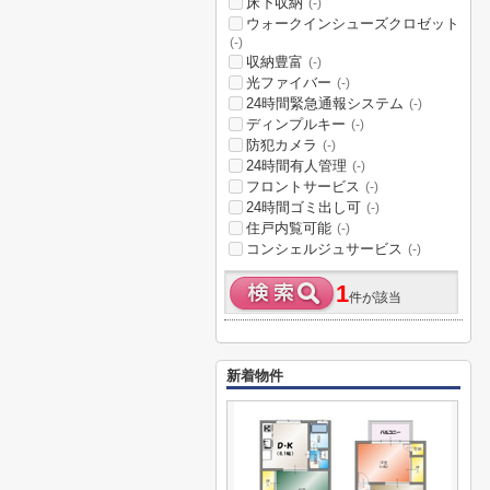
床下収納
(-)
ウォークインシューズクロゼット
(-)
収納豊富
(-)
光ファイバー
(-)
24時間緊急通報システム
(-)
ディンプルキー
(-)
防犯カメラ
(-)
24時間有人管理
(-)
フロントサービス
(-)
24時間ゴミ出し可
(-)
住戸内覧可能
(-)
コンシェルジュサービス
(-)
1
件が該当
新着物件