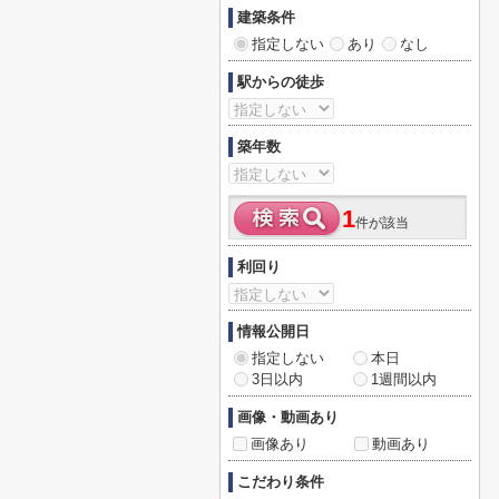
建築条件
指定しない
あり
なし
駅からの徒歩
築年数
1
件が該当
利回り
情報公開日
指定しない
本日
3日以内
1週間以内
画像・動画あり
画像あり
動画あり
こだわり条件