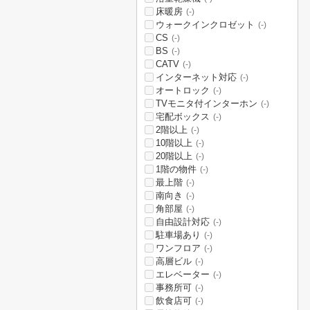
床暖房
(-)
ウォークインクロゼット
(-)
CS
(-)
BS
(-)
CATV
(-)
インターネット対応
(-)
オートロック
(-)
TVモニタ付インターホン
(-)
宅配ボックス
(-)
2階以上
(-)
10階以上
(-)
20階以上
(-)
1階の物件
(-)
最上階
(-)
南向き
(-)
角部屋
(-)
自由設計対応
(-)
駐車場あり
(-)
ワンフロア
(-)
高層ビル
(-)
エレベーター
(-)
事務所可
(-)
飲食店可
(-)