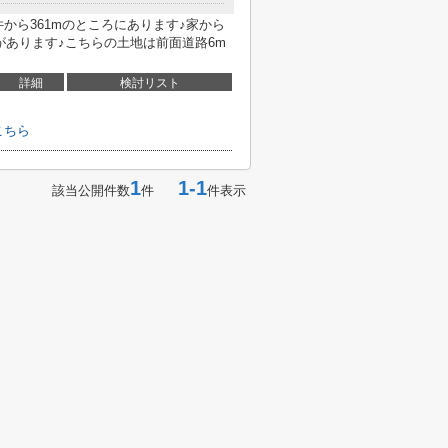
から361mのところにあります♪家から
があります♪こちらの土地は前面道路6m
詳細
検討リスト
こちら
1
1-1
該当公開件数
件
件表示