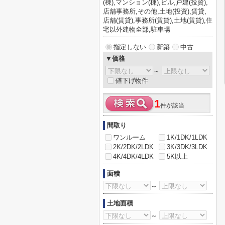
(棟),マンション(棟),ビル,戸建(投資),
店舗事務所,その他,土地(投資),賃貸,
店舗(賃貸),事務所(賃貸),土地(賃貸),住
宅以外建物全部,駐車場
指定しない
新築
中古
▼価格
～
値下げ物件
1
件が該当
間取り
ワンルーム
1K/1DK/1LDK
2K/2DK/2LDK
3K/3DK/3LDK
4K/4DK/4LDK
5K以上
面積
～
土地面積
～