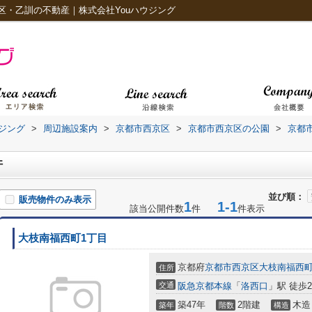
区・乙訓の不動産｜株式会社Youハウジング
ジング
>
周辺施設案内
>
京都市西京区
>
京都市西京区の公園
>
京都
件
並び順：
販売物件のみ表示
1
1-1
該当公開件数
件
件表示
大枝南福西町1丁目
京都府
京都市西京区
大枝南福西
住所
交通
阪急京都本線
「
洛西口
」駅 徒歩2
築47年
2階建
木造
築年
階数
構造