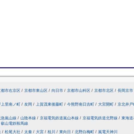
京都市右京区
/
京都市東山区
/
向日市
/
京都市山科区
/
京都市北区
/
長岡京市
野上里南ノ町
/
友岡
/
上賀茂東後藤町
/
今熊野南日吉町
/
大宮開町
/
京北井戸
阪急嵐山線
/
山陰本線
/
京福電気鉄道嵐山本線
/
京福電気鉄道北野線
/
東海道
叡山電鉄鞍馬線
桂
/
松尾大社
/
太秦
/
大宮
/
桂川
/
東向日
/
北野白梅町
/
嵐電天神川