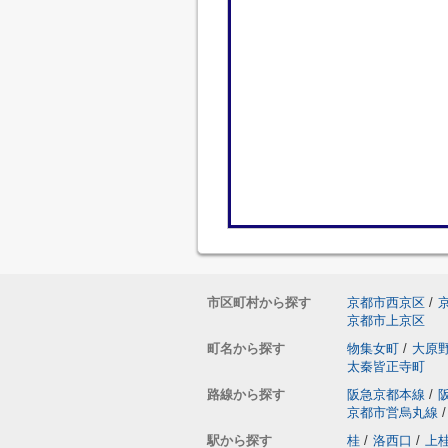
市区町村から探す
京都市西京区
/
京都市上京区
町名から探す
物集女町
/
大原
太秦皆正寺町
路線から探す
阪急京都本線
/
京都市営烏丸線
/
駅から探す
桂
/
洛西口
/
上