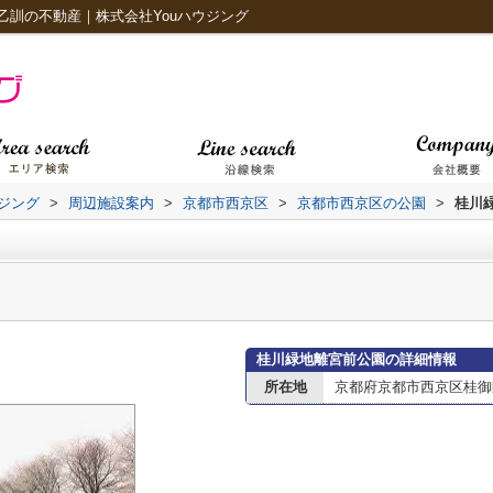
乙訓の不動産｜株式会社Youハウジング
ジング
>
周辺施設案内
>
京都市西京区
>
京都市西京区の公園
>
桂川
桂川緑地離宮前公園の詳細情報
所在地
京都府京都市西京区桂御園