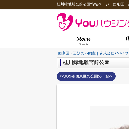
桂川緑地離宮前公園情報ページ｜西京区・
西京区・乙訓の不動産｜株式会社Youハウ
桂川緑地離宮前公園
<<京都市西京区の公園の一覧へ