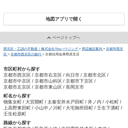
地図アプリで開く
ページトップへ
西京区・乙訓の不動産｜株式会社Youハウジング
>
周辺施設案内
>
京都市西京
区
>
京都市西京区の銀行
>
京都信用金庫樫原支店
市区町村から探す
京都市西京区
/
京都市右京区
/
向日市
/
京都市北区
/
京都市中京区
/
京都市山科区
/
京都市下京区
/
京都市左京区
/
京都市東山区
/
長岡京市
町名から探す
物集女町
/
大宮開町
/
太秦安井水戸田町
/
井ノ内
/
小松町
/
上高野東田町
/
小山中ノ川町
/
大宅御所田町
/
壬生下溝町
/
壬生松原町
路線から探す