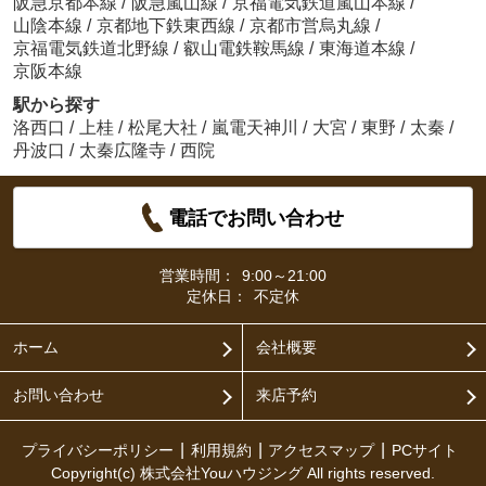
阪急京都本線
/
阪急嵐山線
/
京福電気鉄道嵐山本線
/
山陰本線
/
京都地下鉄東西線
/
京都市営烏丸線
/
京福電気鉄道北野線
/
叡山電鉄鞍馬線
/
東海道本線
/
京阪本線
駅から探す
洛西口
/
上桂
/
松尾大社
/
嵐電天神川
/
大宮
/
東野
/
太秦
/
丹波口
/
太秦広隆寺
/
西院
電話でお問い合わせ
営業時間：
9:00～21:00
定休日：
不定休
ホーム
会社概要
お問い合わせ
来店予約
プライバシーポリシー
利用規約
アクセスマップ
PCサイト
Copyright(c) 株式会社Youハウジング All rights reserved.