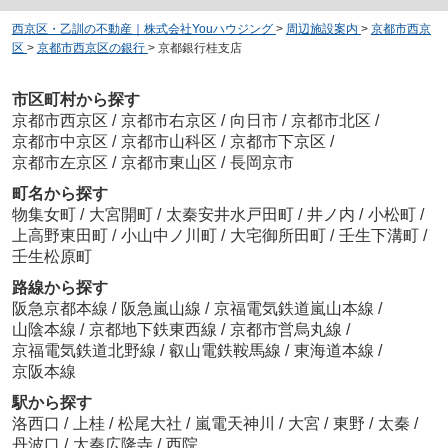
西京区・乙訓の不動産｜株式会社Youハウジング
>
周辺施設案内
>
京都市西京
区
>
京都市西京区の銀行
>
京都銀行桂支店
市区町村から探す
京都市西京区
/
京都市右京区
/
向日市
/
京都市北区
/
京都市中京区
/
京都市山科区
/
京都市下京区
/
京都市左京区
/
京都市東山区
/
長岡京市
町名から探す
物集女町
/
大宮開町
/
太秦安井水戸田町
/
井ノ内
/
小松町
/
上高野東田町
/
小山中ノ川町
/
大宅御所田町
/
壬生下溝町
/
壬生松原町
路線から探す
阪急京都本線
/
阪急嵐山線
/
京福電気鉄道嵐山本線
/
山陰本線
/
京都地下鉄東西線
/
京都市営烏丸線
/
京福電気鉄道北野線
/
叡山電鉄鞍馬線
/
東海道本線
/
京阪本線
駅から探す
洛西口
/
上桂
/
松尾大社
/
嵐電天神川
/
大宮
/
東野
/
太秦
/
丹波口
/
太秦広隆寺
/
西院