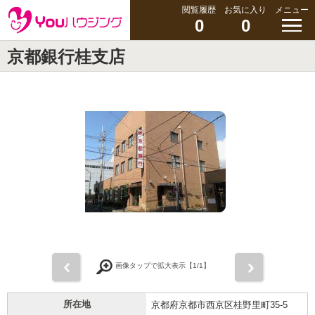
閲覧履歴
お気に入り
メニュー
0
0
京都銀行桂支店
前
次
画像タップで拡大表示【
1
/1】
所在地
京都府京都市西京区桂野里町35-5