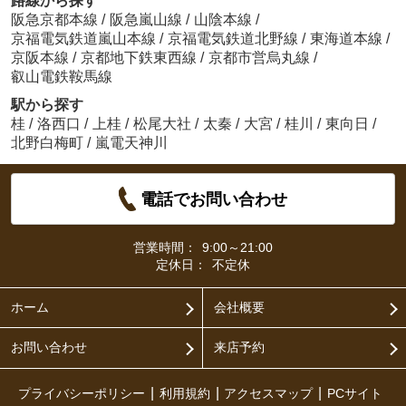
路線から探す
阪急京都本線
/
阪急嵐山線
/
山陰本線
/
京福電気鉄道嵐山本線
/
京福電気鉄道北野線
/
東海道本線
/
京阪本線
/
京都地下鉄東西線
/
京都市営烏丸線
/
叡山電鉄鞍馬線
駅から探す
桂
/
洛西口
/
上桂
/
松尾大社
/
太秦
/
大宮
/
桂川
/
東向日
/
北野白梅町
/
嵐電天神川
電話でお問い合わせ
営業時間：
9:00～21:00
定休日：
不定休
ホーム
会社概要
お問い合わせ
来店予約
プライバシーポリシー
利用規約
アクセスマップ
PCサイト