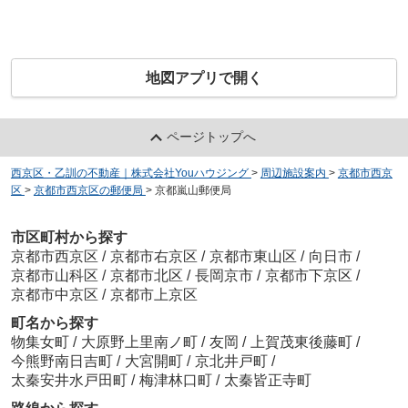
地図アプリで開く
ページトップへ
西京区・乙訓の不動産｜株式会社Youハウジング
>
周辺施設案内
>
京都市西京
区
>
京都市西京区の郵便局
>
京都嵐山郵便局
市区町村から探す
京都市西京区
/
京都市右京区
/
京都市東山区
/
向日市
/
京都市山科区
/
京都市北区
/
長岡京市
/
京都市下京区
/
京都市中京区
/
京都市上京区
町名から探す
物集女町
/
大原野上里南ノ町
/
友岡
/
上賀茂東後藤町
/
今熊野南日吉町
/
大宮開町
/
京北井戸町
/
太秦安井水戸田町
/
梅津林口町
/
太秦皆正寺町