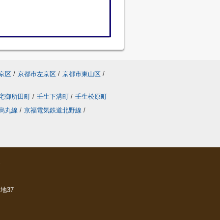
京区
/
京都市左京区
/
京都市東山区
/
宅御所田町
/
壬生下溝町
/
壬生松原町
烏丸線
/
京福電気鉄道北野線
/
ら
地37