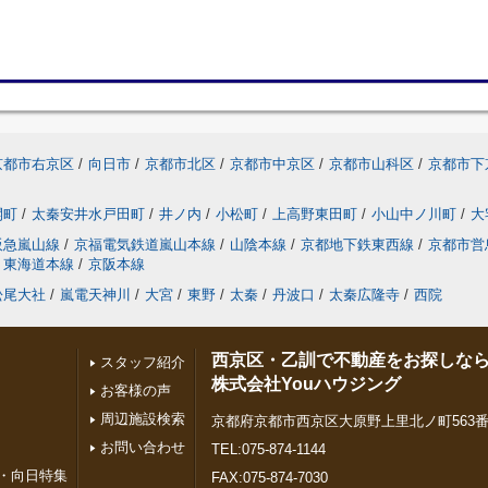
京都市右京区
/
向日市
/
京都市北区
/
京都市中京区
/
京都市山科区
/
京都市下
開町
/
太秦安井水戸田町
/
井ノ内
/
小松町
/
上高野東田町
/
小山中ノ川町
/
大
阪急嵐山線
/
京福電気鉄道嵐山本線
/
山陰本線
/
京都地下鉄東西線
/
京都市営
東海道本線
/
京阪本線
松尾大社
/
嵐電天神川
/
大宮
/
東野
/
太秦
/
丹波口
/
太秦広隆寺
/
西院
西京区・乙訓で不動産をお探しな
スタッフ紹介
株式会社Youハウジング
お客様の声
周辺施設検索
京都府京都市西京区大原野上里北ノ町563番
お問い合わせ
TEL:075-874-1144
・向日特集
FAX:075-874-7030