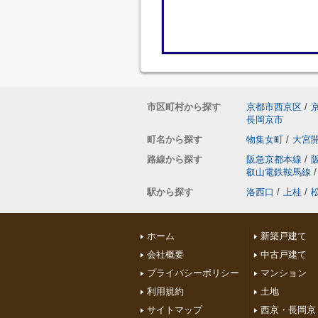
市区町村から探す
京都市西京区
/
長岡京市
町名から探す
物集女町
/
大宮
路線から探す
阪急京都本線
/
叡山電鉄鞍馬線
/
駅から探す
洛西口
/
上桂
/
ホーム
新築戸建て
会社概要
中古戸建て
プライバシーポリシー
マンション
利用規約
土地
サイトマップ
西京・長岡京