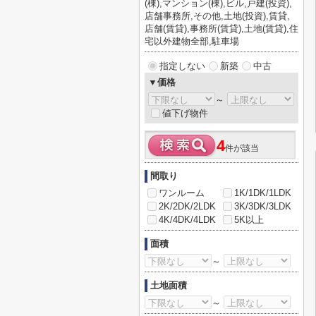
(棟),マンション(棟),ビル,戸建(投資),
店舗事務所,その他,土地(投資),賃貸,
店舗(賃貸),事務所(賃貸),土地(賃貸),住
宅以外建物全部,駐車場
指定しない
新築
中古
▼価格
～
値下げ物件
4
件が該当
間取り
ワンルーム
1K/1DK/1LDK
2K/2DK/2LDK
3K/3DK/3LDK
4K/4DK/4LDK
5K以上
面積
～
土地面積
～