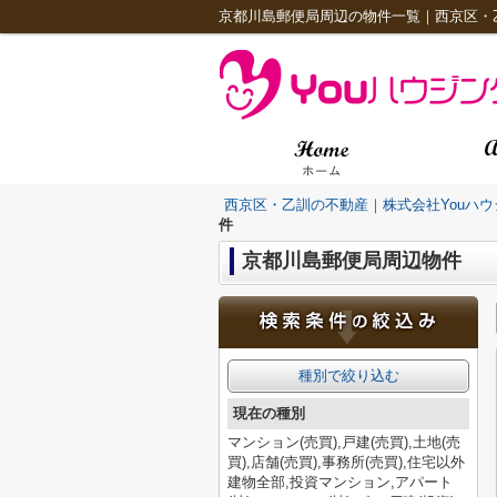
京都川島郵便局周辺の物件一覧｜西京区・
西京区・乙訓の不動産｜株式会社Youハウ
件
京都川島郵便局周辺物件
種別で絞り込む
現在の種別
マンション(売買),戸建(売買),土地(売
買),店舗(売買),事務所(売買),住宅以外
建物全部,投資マンション,アパート