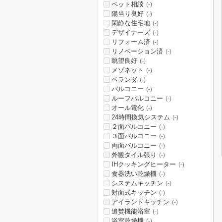
ペット相談
(-)
陽当り良好
(-)
閑静な住宅地
(-)
デザイナーズ
(-)
リフォーム済
(-)
リノベーション済
(-)
眺望良好
(-)
メゾネット
(-)
ベランダ
(-)
バルコニー
(-)
ルーフバルコニー
(-)
オール電化
(-)
24時間換気システム
(-)
２面バルコニー
(-)
３面バルコニー
(-)
両面バルコニー
(-)
外観タイル張り
(-)
IHクッキングヒーター
(-)
食器洗い乾燥機
(-)
システムキッチン
(-)
対面式キッチン
(-)
アイランドキッチン
(-)
追焚機能浴室
(-)
浴室乾燥機
(-)