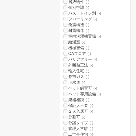
居抜物件
(-)
個別空調
(-)
バス・トイレ別
(-)
フローリング
(-)
免震構造
(-)
耐震構造
(-)
室内洗濯機置場
(-)
給湯室
(-)
機械警備
(-)
OAフロア
(-)
バリアフリー
(-)
外断熱工法
(-)
輸入住宅
(-)
都市ガス
(-)
下水道
(-)
ペット飼育可
(-)
ペット専用設備
(-)
楽器相談
(-)
保証人不要
(-)
２人入居可
(-)
分割可
(-)
分譲タイプ
(-)
管理人常駐
(-)
二世帯住宅
(-)