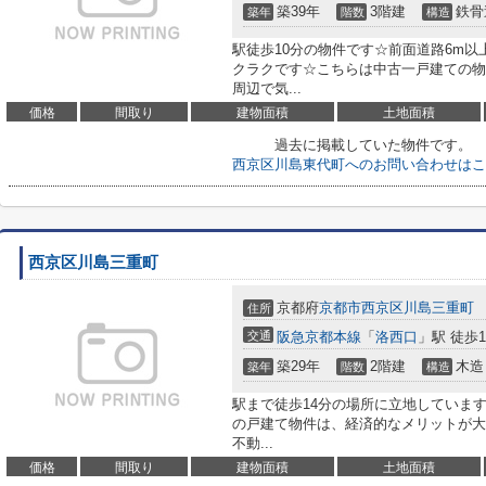
築39年
3階建
鉄骨
築年
階数
構造
駅徒歩10分の物件です☆前面道路6m
クラクです☆こちらは中古一戸建ての物
周辺で気...
価格
間取り
建物面積
土地面積
過去に掲載していた物件です。
西京区川島東代町へのお問い合わせはこ
西京区川島三重町
京都府
京都市西京区
川島三重町
住所
交通
阪急京都本線
「
洛西口
」駅 徒歩1
築29年
2階建
木造
築年
階数
構造
駅まで徒歩14分の場所に立地していま
の戸建て物件は、経済的なメリットが大
不動...
価格
間取り
建物面積
土地面積