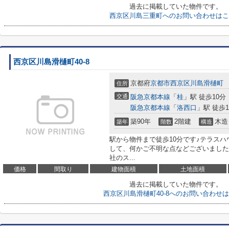
過去に掲載していた物件です。
西京区川島三重町へのお問い合わせはこ
西京区川島滑樋町40-8
京都府
京都市西京区
川島滑樋町
住所
交通
阪急京都本線
「
桂
」駅 徒歩10分
阪急京都本線
「
洛西口
」駅 徒歩1
築90年
2階建
木造
築年
階数
構造
駅から物件まで徒歩10分です♪テラス
して、何かご不明な点などございました
社のス...
価格
間取り
建物面積
土地面積
過去に掲載していた物件です。
西京区川島滑樋町40-8へのお問い合わせ