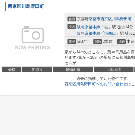
西京区川島野田町
京都府
京都市西京区
川島野田町
住所
交通
阪急京都本線
「
桂
」駅 徒歩14分
阪急京都本線
「
洛西口
」駅 徒歩1
築37年
2階建
木造
築年
階数
構造
家から14mのところに、薬や日用品を
ります♪家から189mの場所に京都川島
セスが...
価格
間取り
建物面積
土地面積
過去に掲載していた物件です。
西京区川島野田町へのお問い合わせはこ