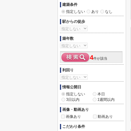
建築条件
指定しない
あり
なし
駅からの徒歩
築年数
4
件が該当
利回り
情報公開日
指定しない
本日
3日以内
1週間以内
画像・動画あり
画像あり
動画あり
こだわり条件