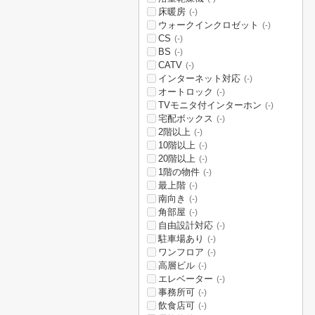
床暖房
(-)
ウォークインクロゼット
(-)
CS
(-)
BS
(-)
CATV
(-)
インターネット対応
(-)
オートロック
(-)
TVモニタ付インターホン
(-)
宅配ボックス
(-)
2階以上
(-)
10階以上
(-)
20階以上
(-)
1階の物件
(-)
最上階
(-)
南向き
(-)
角部屋
(-)
自由設計対応
(-)
駐車場あり
(-)
ワンフロア
(-)
高層ビル
(-)
エレベーター
(-)
事務所可
(-)
飲食店可
(-)