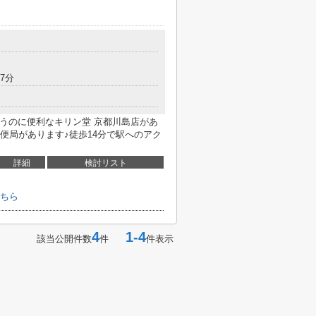
7分
買うのに便利なキリン堂 京都川島店があ
郵便局があります♪徒歩14分で駅へのアク
詳細
検討リスト
ちら
4
1-4
該当公開件数
件
件表示