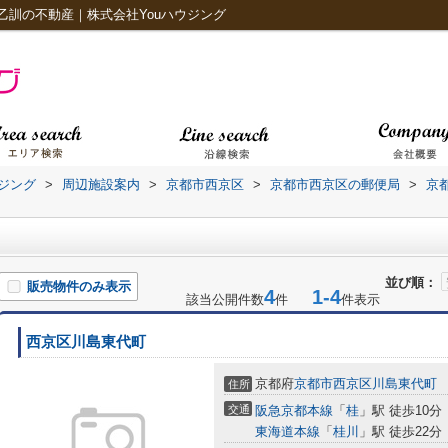
乙訓の不動産｜株式会社Youハウジング
ジング
>
周辺施設案内
>
京都市西京区
>
京都市西京区の郵便局
>
京
並び順：
販売物件のみ表示
4
1-4
該当公開件数
件
件表示
西京区川島東代町
京都府
京都市西京区
川島東代町
住所
交通
阪急京都本線
「
桂
」駅 徒歩10分
東海道本線
「
桂川
」駅 徒歩22分