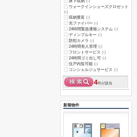
床下収納
(-)
ウォークインシューズクロゼット
(-)
収納豊富
(-)
光ファイバー
(-)
24時間緊急通報システム
(-)
ディンプルキー
(-)
防犯カメラ
(-)
24時間有人管理
(-)
フロントサービス
(-)
24時間ゴミ出し可
(-)
住戸内覧可能
(-)
コンシェルジュサービス
(-)
4
件が該当
新着物件