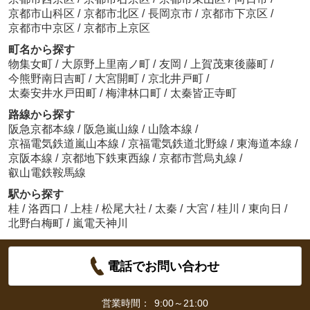
京都市山科区
/
京都市北区
/
長岡京市
/
京都市下京区
/
京都市中京区
/
京都市上京区
町名から探す
物集女町
/
大原野上里南ノ町
/
友岡
/
上賀茂東後藤町
/
今熊野南日吉町
/
大宮開町
/
京北井戸町
/
太秦安井水戸田町
/
梅津林口町
/
太秦皆正寺町
路線から探す
阪急京都本線
/
阪急嵐山線
/
山陰本線
/
京福電気鉄道嵐山本線
/
京福電気鉄道北野線
/
東海道本線
/
京阪本線
/
京都地下鉄東西線
/
京都市営烏丸線
/
叡山電鉄鞍馬線
駅から探す
桂
/
洛西口
/
上桂
/
松尾大社
/
太秦
/
大宮
/
桂川
/
東向日
/
北野白梅町
/
嵐電天神川
電話でお問い合わせ
営業時間：
9:00～21:00