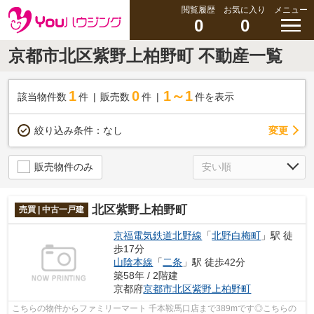
閲覧履歴
お気に入り
メニュー
0
0
京都市北区紫野上柏野町 不動産一覧
1
0
1～1
該当物件数
件
販売数
件
件を表示
変更
絞り込み条件：
なし
販売物件のみ
北区紫野上柏野町
売買 | 中古一戸建
京福電気鉄道北野線
「
北野白梅町
」駅 徒
歩17分
山陰本線
「
二条
」駅 徒歩42分
築58年 / 2階建
京都府
京都市北区
紫野上柏野町
こちらの物件からファミリーマート 千本鞍馬口店まで389mです◎こちらの