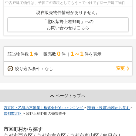
中古戸建て物件は、子育ての環境としてもうってつけです◎一戸建て物件を
お探しの方は、当社にご用命ください◎一...
現在販売物件情報がありません。
「北区紫野上柏野町」への
お問い合わせはこちら
1
0
1～1
該当物件数
件
販売数
件
件を表示
変更
絞り込み条件：
なし
ページトップへ
西京区・乙訓の不動産｜株式会社Youハウジング
>
(売買・投資)地域から探す
>
京都市北区
>
紫野上柏野町の売買物件
市区町村から探す
京都市西京区
/
京都市右京区
/
京都市東山区
/
向日市
/