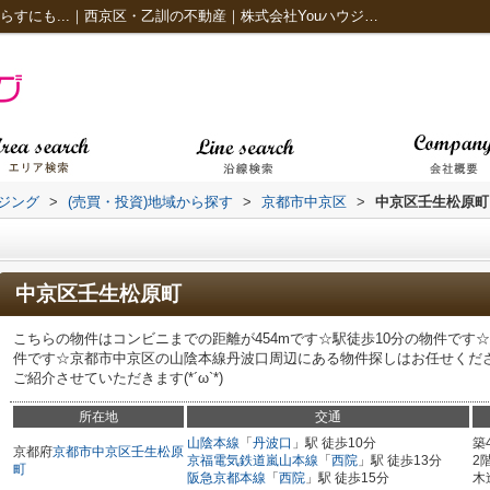
中京区壬生松原町 利便性に優れ、家族で暮らすにも...｜西京区・乙訓の不動産｜株式会社Youハウジング
ジング
>
(売買・投資)地域から探す
>
京都市中京区
>
中京区壬生松原町
中京区壬生松原町
こちらの物件はコンビニまでの距離が454mです☆駅徒歩10分の物件です
件です☆京都市中京区の山陰本線丹波口周辺にある物件探しはお任せくだ
ご紹介させていただきます(*´ω`*)
所在地
交通
山陰本線
「
丹波口
」駅 徒歩10分
築
京都府
京都市中京区
壬生松原
京福電気鉄道嵐山本線
「
西院
」駅 徒歩13分
2
町
阪急京都本線
「
西院
」駅 徒歩15分
木