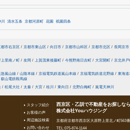
神川
清水五条
京都河原町
花園
祇園四条
京都市右京区
/
京都市東山区
/
向日市
/
京都市山科区
/
京都市北区
/
長岡京市
野上里南ノ町
/
友岡
/
上賀茂東後藤町
/
今熊野南日吉町
/
大宮開町
/
京北井戸
阪急嵐山線
/
山陰本線
/
京福電気鉄道嵐山本線
/
京福電気鉄道北野線
/
東海道
叡山電鉄鞍馬線
桂
/
松尾大社
/
太秦
/
大宮
/
桂川
/
東向日
/
北野白梅町
/
嵐電天神川
西京区・乙訓で不動産をお探しな
スタッフ紹介
株式会社Youハウジング
お客様の声
周辺施設検索
京都府京都市西京区大原野上里北ノ町563番
お問い合わせ
TEL:075-874-1144