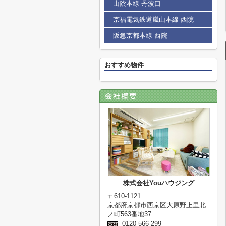
山陰本線 丹波口
京福電気鉄道嵐山本線 西院
阪急京都本線 西院
おすすめ物件
株式会社Youハウジング
〒610-1121
京都府京都市西京区大原野上里北
ノ町563番地37
0120-566-299