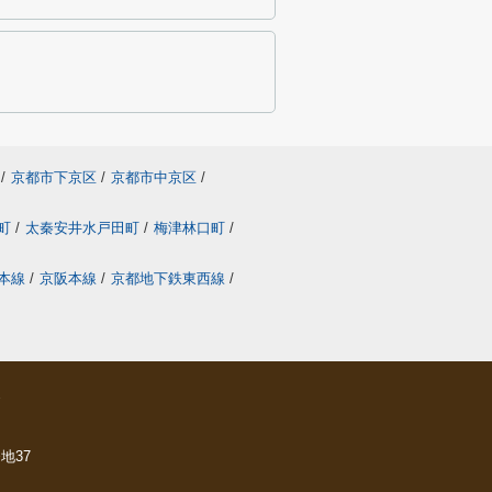
/
京都市下京区
/
京都市中京区
/
町
/
太秦安井水戸田町
/
梅津林口町
/
本線
/
京阪本線
/
京都地下鉄東西線
/
ら
地37