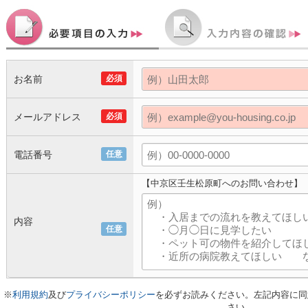
お名前
必須
メールアドレス
必須
電話番号
任意
【中京区壬生松原町へのお問い合わせ】
内容
任意
※
利用規約
及び
プライバシーポリシー
を必ずお読みください。左記内容に同
さい。