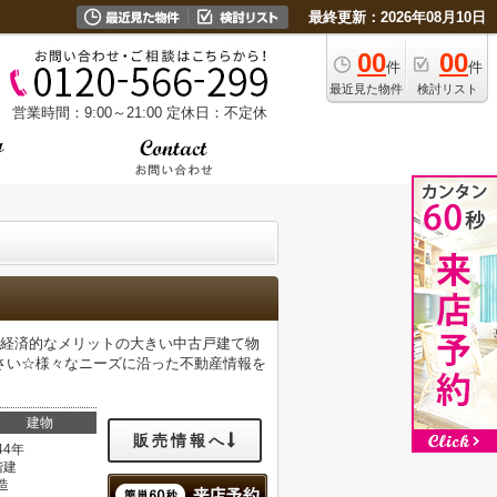
最終更新：2026年08月10日
00
00
件
件
最近見た物件
検討リスト
営業時間：9:00～21:00
定休日：不定休
☆経済的なメリットの大きい中古戸建て物
さい☆様々なニーズに沿った不動産情報を
建物
販売情報へ
44年
階建
造