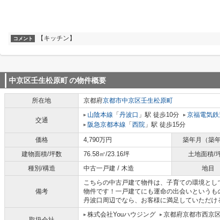
【キッチン】
コメント
中京区壬生松原町
の物件概要
所在地
京都府
京都市中京区
壬生松原町
山陰本線
「
丹波口
」駅 徒歩10分
京福電気鉄
交通
阪急京都本線
「
西院
」駅 徒歩15分
価格
4,790万円
築年月（築
建物面積/坪数
76.58㎡/23.16坪
土地面積/
種別/構造
中古一戸建 / 木造
地目
こちらの中古戸建て物件は、子育ての環境とし
備考
物件です！一戸建てにも運命の出会いというも
丹波口周辺でなら、お客様に満足していただける
株式会社Youハウジング
京都府京都市西京区
取扱会社