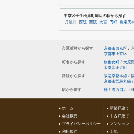
中京区壬生松原町周辺の駅から探す
丹波口
西院
西院
大宮
円町
嵐電天
市区町村から探す
京都市西京区
/
京都市上京区
町名から探す
物集女町
/
大原
太秦皆正寺町
路線から探す
阪急京都本線
/
京都市営烏丸線
/
駅から探す
桂
/
洛西口
/
上
ホーム
新築戸建て
会社概要
中古戸建て
プライバシーポリシー
マンション
利用規約
土地