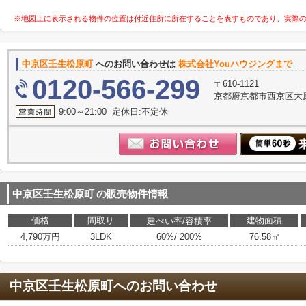
※地図上に表示される物件の位置は付近住所に所在することを表すものであり、実際
中京区壬生松原町
へのお問い合わせは
株式会社Youハウジングまで
0120-566-299
〒610-1121
京都府京都市西京区大原
9:00～21:00 定休日:不定休
中京区壬生松原町
の販売物件情報
価格
間取り
建物面積
建ぺい率/容積率
4,790万円
3LDK
60%/ 200%
76.58㎡
中京区壬生松原町
へのお問い合わせ