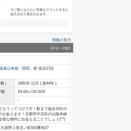
※ご覧になりたい写真をクリックすると
拡大されて表示されます。
情報の見方
【中古一戸建】
道嵐山本線
「
西院
」駅 徒歩13分
年数）
1981年 12月 ( 築44年 )
坪数
59.69㎡/18.05坪
-
てもうってつけです！駅まで徒歩10分の
のがあります！京都市中京区の山陰本線
様な物件に出会えることでしょう(^^)
大原野上里北ノ町563番地37