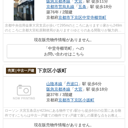
阪急京都本線
「
大宮
」駅 徒歩11分
京都市営烏丸線
「
五条
」駅 徒歩18分
築76年 / 2階建
京都府
京都市下京区
中堂寺櫛笥町
京都中央信用金庫大宮支店が歩いて295mのところにあります☆家から249m
のところに京都大宮松原郵便局があります☆ゆとりのある間取りが魅力的
な、中古のテラスハウスとなります☆駅から徒...
現在販売物件情報がありません。
「中堂寺櫛笥町」への
お問い合わせはこちら
下京区小坂町
売買 | 中古一戸建
山陰本線
「
丹波口
」駅 徒歩6分
阪急京都本線
「
大宮
」駅 徒歩18分
築37年 / 3階建
京都府
京都市下京区
小坂町
ローソン 大宮五条店が423mにある物件です♪駅から徒歩6分の位置にある物
件です♪こちらは中古一戸建ての物件です♪戸建て探しの重要な点をお教えし
ます♪京都市下京区に位置する山陰本線...
現在販売物件情報がありません。