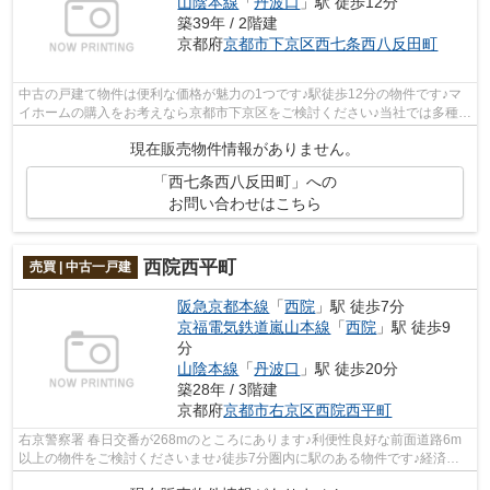
山陰本線
「
丹波口
」駅 徒歩12分
築39年 / 2階建
京都府
京都市下京区
西七条西八反田町
中古の戸建て物件は便利な価格が魅力の1つです♪駅徒歩12分の物件です♪マ
イホームの購入をお考えなら京都市下京区をご検討ください♪当社では多種多
様な一戸建てをご用意しているので、...
現在販売物件情報がありません。
「西七条西八反田町」への
お問い合わせはこちら
西院西平町
売買 | 中古一戸建
阪急京都本線
「
西院
」駅 徒歩7分
京福電気鉄道嵐山本線
「
西院
」駅 徒歩9
分
山陰本線
「
丹波口
」駅 徒歩20分
築28年 / 3階建
京都府
京都市右京区
西院西平町
右京警察署 春日交番が268mのところにあります♪利便性良好な前面道路6m
以上の物件をご検討くださいませ♪徒歩7分圏内に駅のある物件です♪経済的
なメリットも大きい、中古の戸建て物件♪...