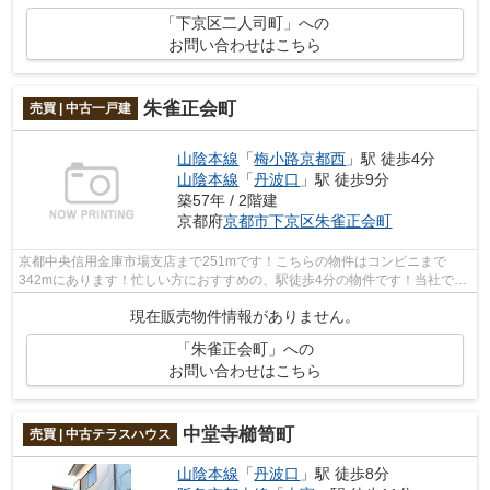
「下京区二人司町」への
お問い合わせはこちら
朱雀正会町
売買 | 中古一戸建
山陰本線
「
梅小路京都西
」駅 徒歩4分
山陰本線
「
丹波口
」駅 徒歩9分
築57年 / 2階建
京都府
京都市下京区
朱雀正会町
京都中央信用金庫市場支店まで251mです！こちらの物件はコンビニまで
342mにあります！忙しい方におすすめの、駅徒歩4分の物件です！当社で京
都市下京区の山陰本線梅小路京都西近くにあ...
現在販売物件情報がありません。
「朱雀正会町」への
お問い合わせはこちら
中堂寺櫛笥町
売買 | 中古テラスハウス
山陰本線
「
丹波口
」駅 徒歩8分