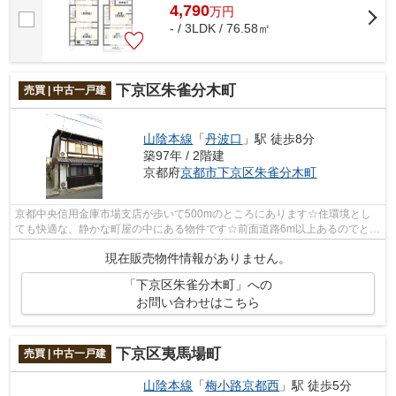
4,790
万
円
- / 3LDK / 76.58㎡
下京区朱雀分木町
売買 | 中古一戸建
山陰本線
「
丹波口
」駅 徒歩8分
築97年 / 2階建
京都府
京都市下京区
朱雀分木町
京都中央信用金庫市場支店が歩いて500mのところにあります☆住環境とし
ても快適な、静かな町屋の中にある物件です☆前面道路6m以上あるのでとて
もいい条件です☆駅まで徒歩8分の物件です☆...
現在販売物件情報がありません。
「下京区朱雀分木町」への
お問い合わせはこちら
下京区夷馬場町
売買 | 中古一戸建
山陰本線
「
梅小路京都西
」駅 徒歩5分