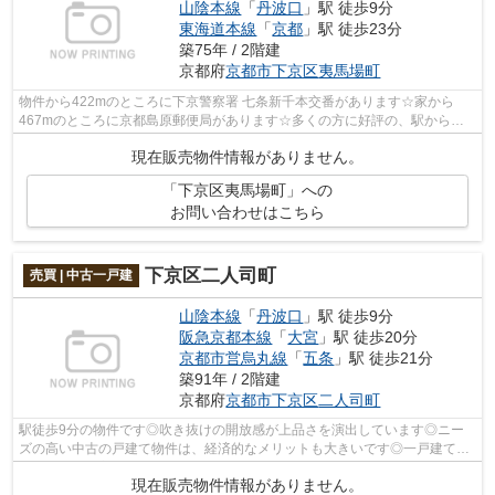
山陰本線
「
丹波口
」駅 徒歩9分
東海道本線
「
京都
」駅 徒歩23分
築75年 / 2階建
京都府
京都市下京区
夷馬場町
物件から422mのところに下京警察署 七条新千本交番があります☆家から
467mのところに京都島原郵便局があります☆多くの方に好評の、駅から徒
歩5分に位置する物件です☆こちらの中古戸建て...
現在販売物件情報がありません。
「下京区夷馬場町」への
お問い合わせはこちら
下京区二人司町
売買 | 中古一戸建
山陰本線
「
丹波口
」駅 徒歩9分
阪急京都本線
「
大宮
」駅 徒歩20分
京都市営烏丸線
「
五条
」駅 徒歩21分
築91年 / 2階建
京都府
京都市下京区
二人司町
駅徒歩9分の物件です◎吹き抜けの開放感が上品さを演出しています◎ニー
ズの高い中古の戸建て物件は、経済的なメリットも大きいです◎一戸建て物
件をお探しの方は、当社にご用命ください◎...
現在販売物件情報がありません。