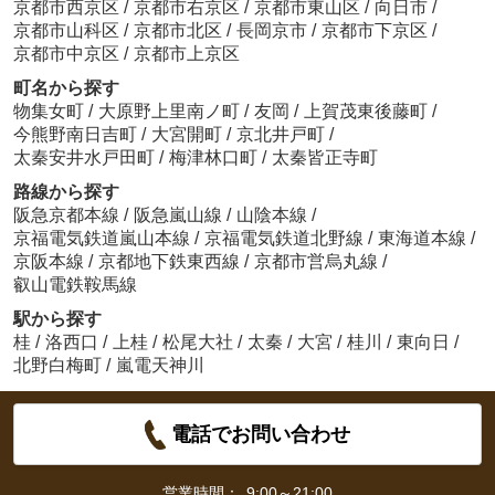
京都市西京区
/
京都市右京区
/
京都市東山区
/
向日市
/
京都市山科区
/
京都市北区
/
長岡京市
/
京都市下京区
/
京都市中京区
/
京都市上京区
町名から探す
物集女町
/
大原野上里南ノ町
/
友岡
/
上賀茂東後藤町
/
今熊野南日吉町
/
大宮開町
/
京北井戸町
/
太秦安井水戸田町
/
梅津林口町
/
太秦皆正寺町
路線から探す
阪急京都本線
/
阪急嵐山線
/
山陰本線
/
京福電気鉄道嵐山本線
/
京福電気鉄道北野線
/
東海道本線
/
京阪本線
/
京都地下鉄東西線
/
京都市営烏丸線
/
叡山電鉄鞍馬線
駅から探す
桂
/
洛西口
/
上桂
/
松尾大社
/
太秦
/
大宮
/
桂川
/
東向日
/
北野白梅町
/
嵐電天神川
電話でお問い合わせ
営業時間：
9:00～21:00