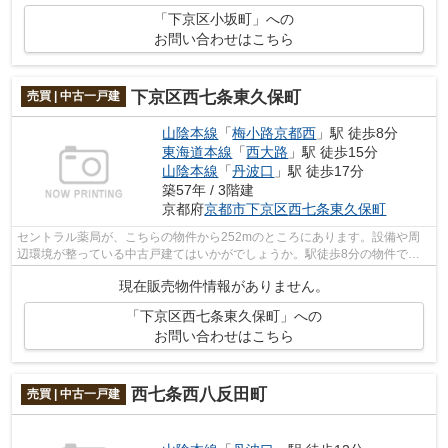
「下京区小坂町」への
お問い合わせはこちら
下京区西七条東久保町
売買 | 中古一戸建
山陰本線
「
梅小路京都西
」駅 徒歩8分
東海道本線
「
西大路
」駅 徒歩15分
山陰本線
「
丹波口
」駅 徒歩17分
築57年 / 3階建
京都府
京都市下京区
西七条東久保町
セントラル薬局が、こちらの物件から252mのところにあります。設備や周
辺環境が整っている中古戸建てはいかがでしょうか。駅徒歩8分の物件で
す。お客様が希望とする物件をお探しいただ...
現在販売物件情報がありません。
「下京区西七条東久保町」への
お問い合わせはこちら
西七条西八反田町
売買 | 中古一戸建