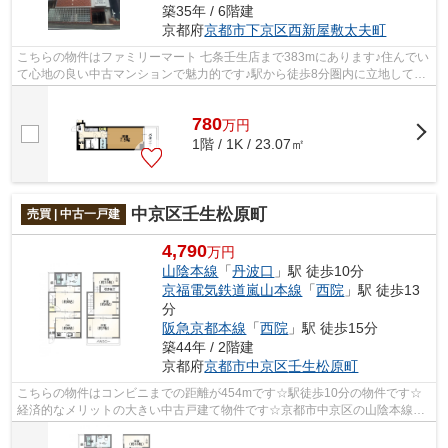
築35年 / 6階建
京都府
京都市下京区
西新屋敷太夫町
こちらの物件はファミリーマート 七条壬生店まで383mにあります♪住んでい
て心地の良い中古マンションで魅力的です♪駅から徒歩8分圏内に立地してい
ます♪山陰本線丹波口をご利用するので...
780
万
円
1階 / 1K / 23.07㎡
中京区壬生松原町
売買 | 中古一戸建
4,790
万円
山陰本線
「
丹波口
」駅 徒歩10分
京福電気鉄道嵐山本線
「
西院
」駅 徒歩13
分
阪急京都本線
「
西院
」駅 徒歩15分
築44年 / 2階建
京都府
京都市中京区
壬生松原町
こちらの物件はコンビニまでの距離が454mです☆駅徒歩10分の物件です☆
経済的なメリットの大きい中古戸建て物件です☆京都市中京区の山陰本線丹
波口周辺にある物件探しはお任せください☆...