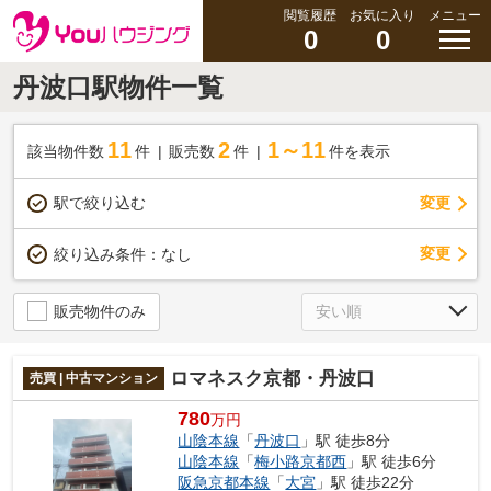
閲覧履歴
お気に入り
メニュー
0
0
丹波口駅物件一覧
11
2
1～11
該当物件数
件
販売数
件
件を表示
駅で絞り込む
変更
変更
絞り込み条件：
なし
販売物件のみ
ロマネスク京都・丹波口
売買 | 中古マンション
780
万円
山陰本線
「
丹波口
」駅 徒歩8分
山陰本線
「
梅小路京都西
」駅 徒歩6分
阪急京都本線
「
大宮
」駅 徒歩22分