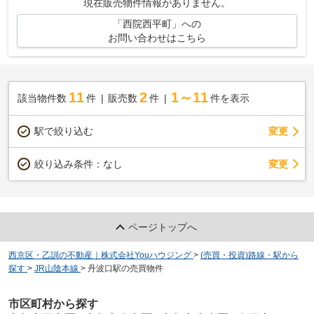
現在販売物件情報がありません。
「西院西平町」への
お問い合わせはこちら
11
2
1～11
該当物件数
件
販売数
件
件を表示
駅で絞り込む
変更
変更
絞り込み条件：
なし
ページトップへ
西京区・乙訓の不動産｜株式会社Youハウジング
>
(売買・投資)路線・駅から
探す
>
JR山陰本線
>
丹波口駅の売買物件
市区町村から探す