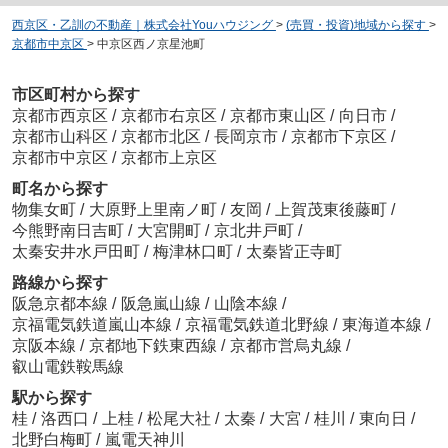
西京区・乙訓の不動産｜株式会社Youハウジング
>
(売買・投資)地域から探す
>
京都市中京区
>
中京区西ノ京星池町
市区町村から探す
京都市西京区
/
京都市右京区
/
京都市東山区
/
向日市
/
京都市山科区
/
京都市北区
/
長岡京市
/
京都市下京区
/
京都市中京区
/
京都市上京区
町名から探す
物集女町
/
大原野上里南ノ町
/
友岡
/
上賀茂東後藤町
/
今熊野南日吉町
/
大宮開町
/
京北井戸町
/
太秦安井水戸田町
/
梅津林口町
/
太秦皆正寺町
路線から探す
阪急京都本線
/
阪急嵐山線
/
山陰本線
/
京福電気鉄道嵐山本線
/
京福電気鉄道北野線
/
東海道本線
/
京阪本線
/
京都地下鉄東西線
/
京都市営烏丸線
/
叡山電鉄鞍馬線
駅から探す
桂
/
洛西口
/
上桂
/
松尾大社
/
太秦
/
大宮
/
桂川
/
東向日
/
北野白梅町
/
嵐電天神川