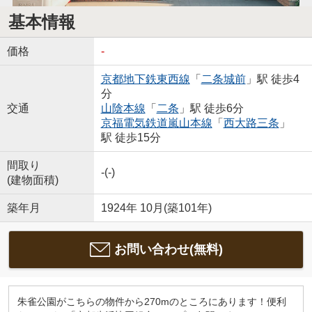
基本情報
価格
-
京都地下鉄東西線
「
二条城前
」駅 徒歩4
分
交通
山陰本線
「
二条
」駅 徒歩6分
京福電気鉄道嵐山本線
「
西大路三条
」
駅 徒歩15分
間取り
-(-)
(建物面積)
築年月
1924年 10月(築101年)
お問い合わせ(無料)
朱雀公園がこちらの物件から270mのところにあります！便利