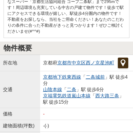
なスーパー「京都生活協同組合 コープ二条駅」まで295mで
す！周辺環境も充実している中古の戸建て物件です！徒歩で駅
にアクセスできる環境が嬉しい、駅徒歩4分圏内の物件です！
不動産をお探しなら、当社をご用命ください！あなたのこだわ
りの条件に合った不動産がきっと見つかります！ぜひご検討く
ださいませ(#^^#)
物件概要
所在地
京都府
京都市中京区
西ノ京星池町
京都地下鉄東西線
「
二条城前
」駅 徒歩4
分
交通
山陰本線
「
二条
」駅 徒歩6分
京福電気鉄道嵐山本線
「
西大路三条
」
駅 徒歩15分
価格
-
建物面積(坪数)
-(-)