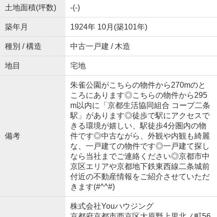
土地面積(坪数)
-(-)
築年月
1924年 10月(築101年)
種別 / 構造
中古一戸建 / 木造
地目
宅地
朱雀公園がこちらの物件から270mのと
ころにあります◎こちらの物件から295
m以内に「京都生活協同組合 コープ二条
駅」があります◎徒歩で駅にアクセスで
きる環境が嬉しい、駅徒歩4分圏内の物
備考
件です◎中古ながら、外観や内観も綺麗
な、一戸建ての物件です◎一戸建て探し
なら当社までご連絡ください◎京都市中
京区エリアや京都地下鉄東西線二条城前
付近の不動産情報をご紹介させていただ
きます(#^^#)
株式会社Youハウジング
京都府京都市西京区大原野上里北ノ町56