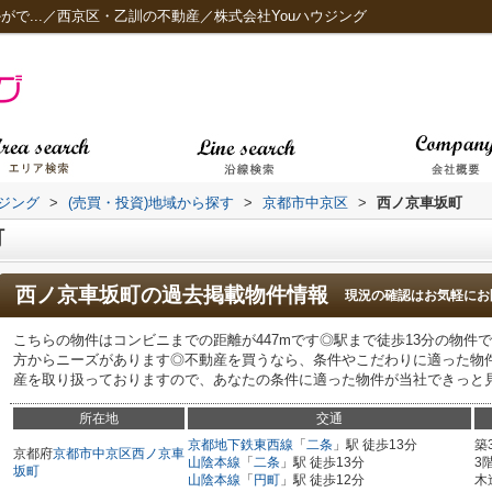
がで...／西京区・乙訓の不動産／株式会社Youハウジング
ジング
>
(売買・投資)地域から探す
>
京都市中京区
>
西ノ京車坂町
町
西ノ京車坂町
の過去掲載物件情報
現況の確認はお気軽にお
こちらの物件はコンビニまでの距離が447mです◎駅まで徒歩13分の物件
方からニーズがあります◎不動産を買うなら、条件やこだわりに適った物
産を取り扱っておりますので、あなたの条件に適った物件が当社できっと見つ
所在地
交通
京都地下鉄東西線
「
二条
」駅 徒歩13分
築
京都府
京都市中京区
西ノ京車
山陰本線
「
二条
」駅 徒歩13分
3
坂町
山陰本線
「
円町
」駅 徒歩12分
木