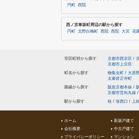
円町
西院
西ノ京車坂町周辺の駅から探す
円町
北野白梅町
西院
西院
大宮
花
市区町村から探す
京都市西京区
/
京都市上京区
町名から探す
物集女町
/
大原
太秦皆正寺町
路線から探す
阪急京都本線
/
京都市営烏丸線
/
駅から探す
桂
/
洛西口
/
上
ホーム
新築戸建て
会社概要
中古戸建て
プライバシーポリシー
マンション