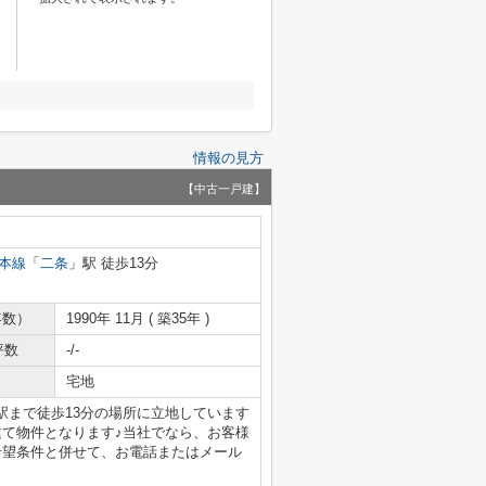
情報の見方
【中古一戸建】
本線
「
二条
」駅 徒歩13分
年数）
1990年 11月 ( 築35年 )
坪数
-/-
宅地
♪駅まで徒歩13分の場所に立地しています
建て物件となります♪当社でなら、お客様
希望条件と併せて、お電話またはメール