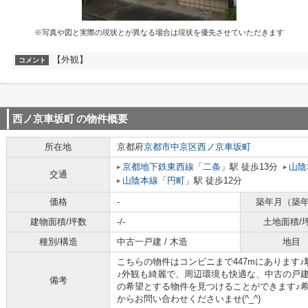
※写真や図と実際の現状とが異なる場合は現状を優先させていただきます
【外観】
コメント
西ノ京車坂町
の物件概要
所在地
京都府
京都市中京区
西ノ京車坂町
京都地下鉄東西線
「
二条
」駅 徒歩13分
山陰
交通
山陰本線
「
円町
」駅 徒歩12分
価格
-
築年月（築
建物面積/坪数
-/-
土地面積/
種別/構造
中古一戸建 / 木造
地目
こちらの物件はコンビニまで447mにあります
♪外観も綺麗で、周辺環境も快適な、中古の戸
備考
の希望とする物件を見つけることができます♪
からお問い合わせくださいませ(^_^)