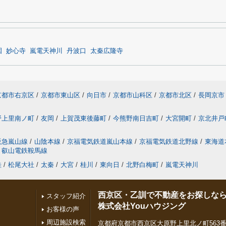
園
妙心寺
嵐電天神川
丹波口
太秦広隆寺
京都市右京区
/
京都市東山区
/
向日市
/
京都市山科区
/
京都市北区
/
長岡京市
野上里南ノ町
/
友岡
/
上賀茂東後藤町
/
今熊野南日吉町
/
大宮開町
/
京北井戸
阪急嵐山線
/
山陰本線
/
京福電気鉄道嵐山本線
/
京福電気鉄道北野線
/
東海道
叡山電鉄鞍馬線
桂
/
松尾大社
/
太秦
/
大宮
/
桂川
/
東向日
/
北野白梅町
/
嵐電天神川
西京区・乙訓で不動産をお探しな
スタッフ紹介
株式会社Youハウジング
お客様の声
周辺施設検索
京都府京都市西京区大原野上里北ノ町563番