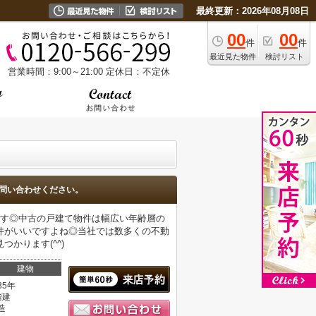
最終更新：2026年08月08日
00
00
件
件
最近見た物件
検討リスト
営業時間：9:00～21:00
定休日：不定休
問い合わせください。
です◎中古の戸建て物件は幅広い年齢層の
件がいいですよね◎当社では数多くの不動
かります(^^)
建物
35年
階建
造