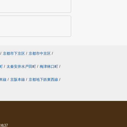
/
京都市下京区
/
京都市中京区
/
町
/
太秦安井水戸田町
/
梅津林口町
/
本線
/
京阪本線
/
京都地下鉄東西線
/
ら
地37