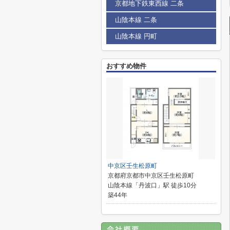
京都地下鉄東西線 二条
山陰本線 二条
山陰本線 円町
おすすめ物件
中京区壬生松原町
京都府京都市中京区壬生松原町
山陰本線「丹波口」駅 徒歩10分
築44年