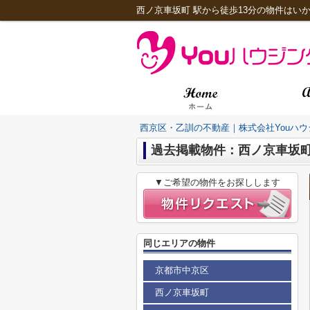
西ノ京車坂町 駅から徒歩13分の物件はいか
西京区・乙訓の不動産｜株式会社Youハウ
過去掲載物件：西ノ京車坂
▼ご希望の物件をお探しします
同じエリアの物件
京都市中京区
西ノ京車坂町