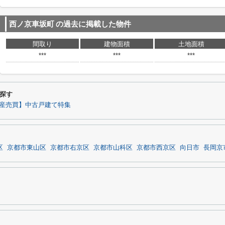
西ノ京車坂町
の過去に掲載した物件
間取り
建物面積
土地面積
***
***
***
探す
産売買】中古戸建て特集
区
京都市東山区
京都市右京区
京都市山科区
京都市西京区
向日市
長岡京