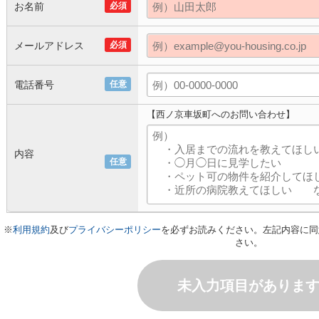
お名前
必須
メールアドレス
必須
電話番号
任意
【西ノ京車坂町へのお問い合わせ】
内容
任意
※
利用規約
及び
プライバシーポリシー
を必ずお読みください。左記内容に同
さい。
未入力項目がありま