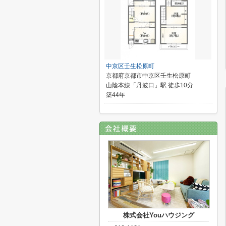
中京区壬生松原町
京都府京都市中京区壬生松原町
山陰本線「丹波口」駅 徒歩10分
築44年
株式会社Youハウジング