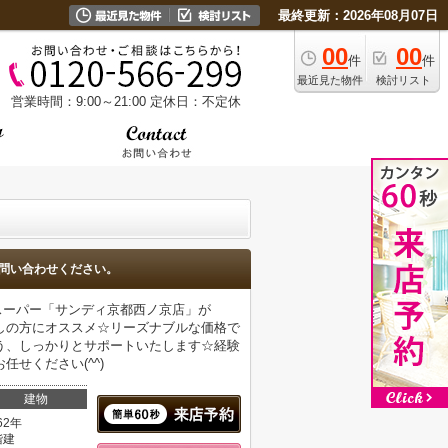
最終更新：2026年08月07日
00
00
件
件
最近見た物件
検討リスト
営業時間：9:00～21:00
定休日：不定休
問い合わせください。
スーパー「サンディ京都西ノ京店」が
探しの方にオススメ☆リーズナブルな価格で
う、しっかりとサポートいたします☆経験
せください(^^)
建物
62年
階建