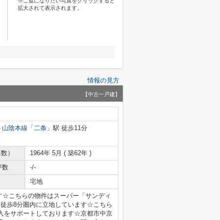
※ご覧になりたい写真をクリックすると
拡大されて表示されます。
情報の見方
【中古一戸建】
山陰本線
「
二条
」駅 徒歩11分
年数）
1964年 5月 ( 築62年 )
坪数
-/-
宅地
ます☆こちらの物件はスーパー「サンディ
ら徒歩8分圏内に立地しています☆こちら
入をサポートしております☆京都市中京