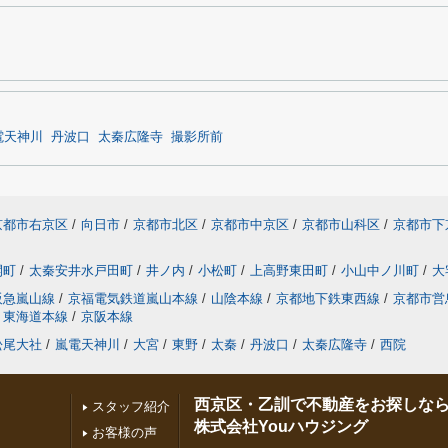
電天神川
丹波口
太秦広隆寺
撮影所前
京都市右京区
/
向日市
/
京都市北区
/
京都市中京区
/
京都市山科区
/
京都市下
開町
/
太秦安井水戸田町
/
井ノ内
/
小松町
/
上高野東田町
/
小山中ノ川町
/
大
阪急嵐山線
/
京福電気鉄道嵐山本線
/
山陰本線
/
京都地下鉄東西線
/
京都市営
東海道本線
/
京阪本線
松尾大社
/
嵐電天神川
/
大宮
/
東野
/
太秦
/
丹波口
/
太秦広隆寺
/
西院
西京区・乙訓で不動産をお探しな
スタッフ紹介
株式会社Youハウジング
お客様の声