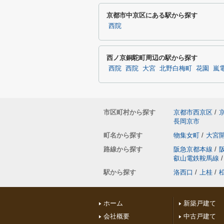
京都市中京区にある駅から探す
西院
西ノ京銅駝町周辺の駅から探す
西院
西院
大宮
北野白梅町
花園
嵐
市区町村から探す
京都市西京区
/
長岡京市
町名から探す
物集女町
/
大宮
路線から探す
阪急京都本線
/
叡山電鉄鞍馬線
/
駅から探す
洛西口
/
上桂
/
ホーム
新築戸建て
会社概要
中古戸建て