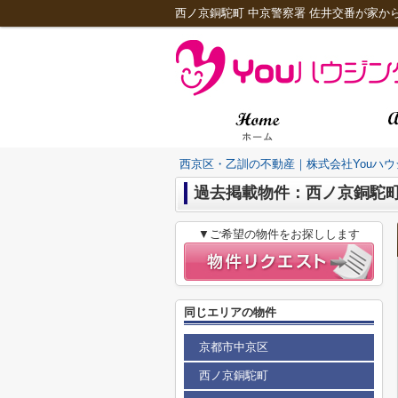
西ノ京銅駝町 中京警察署 佐井交番が家から
西京区・乙訓の不動産｜株式会社Youハウ
過去掲載物件：西ノ京銅駝
▼ご希望の物件をお探しします
同じエリアの物件
京都市中京区
西ノ京銅駝町