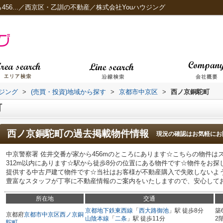
456...／西京区・乙訓の不動産／株式会社Youハウジング
ジング
>
(売買・投資)地域から探す
>
京都市中京区
>
西ノ京銅駝町
町
西ノ京銅駝町
の過去掲載物件情報
現況の確認はお気軽にお
中京警察署 佐井交番が家から456mのところにあります☆こちらの物件は
312m以内にあります☆駅から徒歩8分の位置にある物件です☆物件をお
提供する中古戸建て物件です☆当社はお客様が不動産購入で失敗しないよ
豊富なスタッフが丁寧に不動産情報のご案内をいたしますので、安心してお任
所在地
交通
京都地下鉄東西線
「
西大路御池
」駅 徒歩8分
築
京都府
京都市中京区
西ノ京銅
山陰本線
「
二条
」駅 徒歩11分
2
駝町