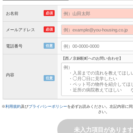
お名前
必須
メールアドレス
必須
電話番号
任意
【西ノ京銅駝町へのお問い合わせ】
内容
任意
※
利用規約
及び
プライバシーポリシー
を必ずお読みください。左記内容に同
さい。
未入力項目がありま