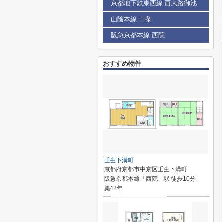
京都地下鉄東西線 西大路御池
山陰本線 二条
阪急京都本線 西院
おすすめ物件
壬生下溝町
京都府京都市中京区壬生下溝町
阪急京都本線「西院」駅 徒歩10分
築42年