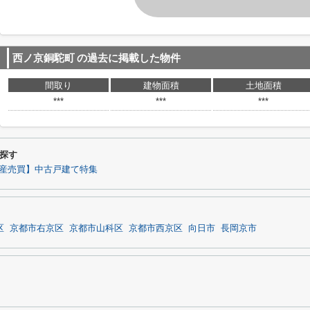
西ノ京銅駝町
の過去に掲載した物件
間取り
建物面積
土地面積
***
***
***
探す
産売買】中古戸建て特集
区
京都市右京区
京都市山科区
京都市西京区
向日市
長岡京市