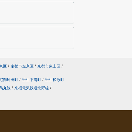
京区
/
京都市左京区
/
京都市東山区
/
宅御所田町
/
壬生下溝町
/
壬生松原町
烏丸線
/
京福電気鉄道北野線
/
ら