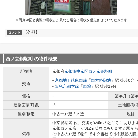
※写真や図と実際の現状とが異なる場合は現状を優先させていただきます
【外観】
コメント
西ノ京銅駝町
の物件概要
所在地
京都府
京都市中京区
西ノ京銅駝町
京都地下鉄東西線
「
西大路御池
」駅 徒歩8分
交通
阪急京都本線
「
西院
」駅 徒歩17分
価格
-
築年月（築
建物面積/坪数
-/-
土地面積/
種別/構造
中古一戸建 / 木造
地目
中京警察署 佐井交番が456mのところにあり
京都西ノ京店」が312m以内にあります☆駅か
備考
は中古の戸建て物件です☆当社では不動産の購