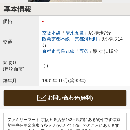
基本情報
価格
-
京阪本線
「
清水五条
」駅 徒歩7分
阪急京都本線
「
京都河原町
」駅 徒歩14
交通
分
京都市営烏丸線
「
五条
」駅 徒歩19分
間取り
-(-)
(建物面積)
築年月
1935年 10月(築90年)
お問い合わせ(無料)
ファミリーマート 京阪五条店が452m以内にある物件です◎京
都中央信用金庫東五条支店が歩いて426mのところにあります