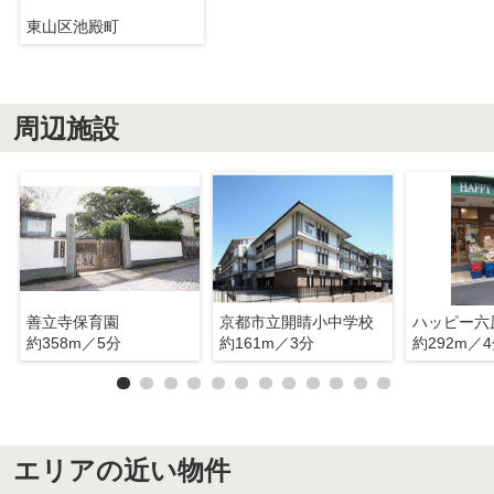
東山区池殿町
周辺施設
善立寺保育園
京都市立開睛小中学校
ハッピー六
約358m／5分
約161m／3分
約292m／
エリアの近い物件