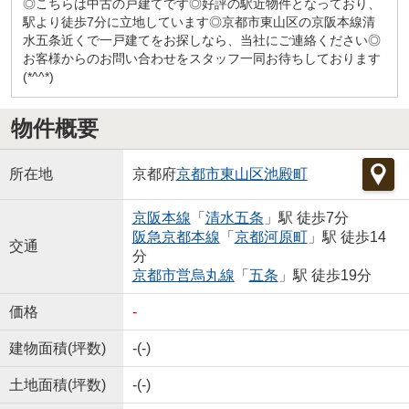
◎こちらは中古の戸建てです◎好評の駅近物件となっており、
駅より徒歩7分に立地しています◎京都市東山区の京阪本線清
水五条近くで一戸建てをお探しなら、当社にご連絡ください◎
お客様からのお問い合わせをスタッフ一同お待ちしております
(*^^*)
物件概要
所在地
京都府
京都市東山区
池殿町
京阪本線
「
清水五条
」駅 徒歩7分
阪急京都本線
「
京都河原町
」駅 徒歩14
交通
分
京都市営烏丸線
「
五条
」駅 徒歩19分
価格
-
建物面積(坪数)
-(-)
土地面積(坪数)
-(-)