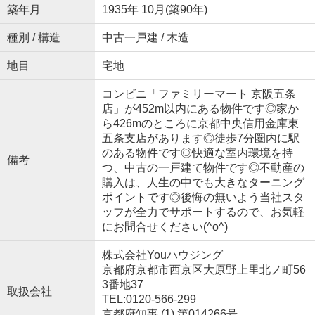
築年月
1935年 10月(築90年)
種別 / 構造
中古一戸建 / 木造
地目
宅地
コンビニ「ファミリーマート 京阪五条
店」が452m以内にある物件です◎家か
ら426mのところに京都中央信用金庫東
五条支店があります◎徒歩7分圏内に駅
のある物件です◎快適な室内環境を持
備考
つ、中古の一戸建て物件です◎不動産の
購入は、人生の中でも大きなターニング
ポイントです◎後悔の無いよう当社スタ
ッフが全力でサポートするので、お気軽
にお問合せください(^o^)
株式会社Youハウジング
京都府京都市西京区大原野上里北ノ町56
3番地37
取扱会社
TEL:0120-566-299
京都府知事 (1) 第014266号