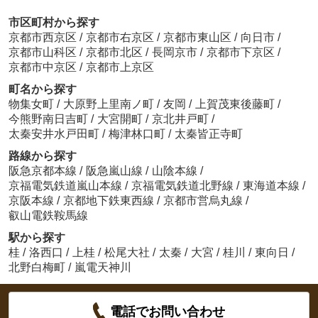
市区町村から探す
京都市西京区
/
京都市右京区
/
京都市東山区
/
向日市
/
京都市山科区
/
京都市北区
/
長岡京市
/
京都市下京区
/
京都市中京区
/
京都市上京区
町名から探す
物集女町
/
大原野上里南ノ町
/
友岡
/
上賀茂東後藤町
/
今熊野南日吉町
/
大宮開町
/
京北井戸町
/
太秦安井水戸田町
/
梅津林口町
/
太秦皆正寺町
路線から探す
阪急京都本線
/
阪急嵐山線
/
山陰本線
/
京福電気鉄道嵐山本線
/
京福電気鉄道北野線
/
東海道本線
/
京阪本線
/
京都地下鉄東西線
/
京都市営烏丸線
/
叡山電鉄鞍馬線
駅から探す
桂
/
洛西口
/
上桂
/
松尾大社
/
太秦
/
大宮
/
桂川
/
東向日
/
北野白梅町
/
嵐電天神川
電話でお問い合わせ