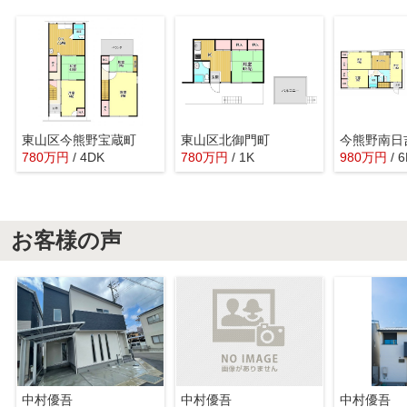
東山区今熊野宝蔵町
東山区北御門町
今熊野南日
780
万
円
/ 4DK
780
万
円
/ 1K
980
万
円
/ 
お客様の声
中村優吾
中村優吾
中村優吾